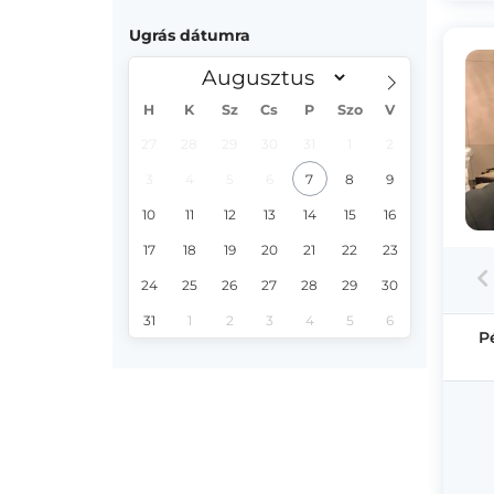
Ugrás dátumra
H
K
Sz
Cs
P
Szo
V
27
28
29
30
31
1
2
3
4
5
6
7
8
9
10
11
12
13
14
15
16
17
18
19
20
21
22
23
24
25
26
27
28
29
30
31
1
2
3
4
5
6
P