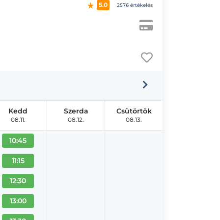
5.0
2576 értékelés
Kedd
Szerda
Csütörtök
08.11.
08.12.
08.13.
10:45
11:15
12:30
13:00