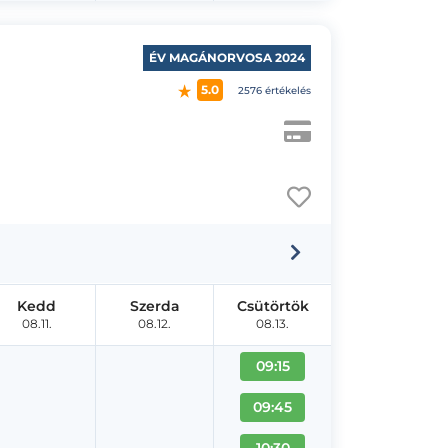
ÉV MAGÁNORVOSA 2024
5.0
2576 értékelés
Kedd
Szerda
Csütörtök
08.11.
08.12.
08.13.
09:15
09:45
10:30