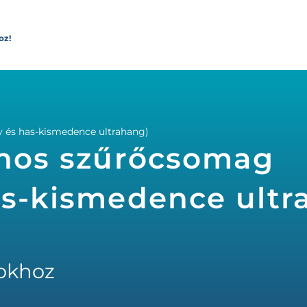
oz!
y és has-kismedence ultrahang)
ános szűrőcsomag
as-kismedence ultr
okhoz