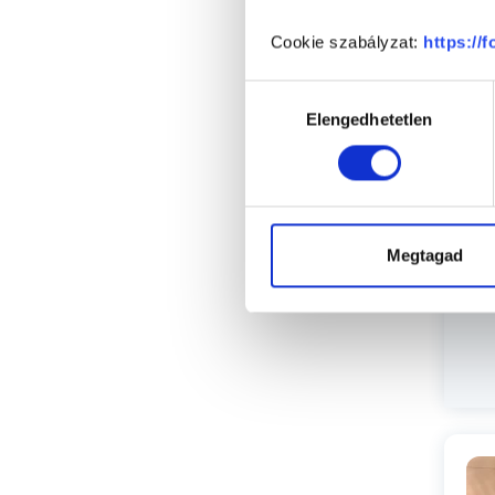
Cookie szabályzat:
https://
P
Hozzájárulás
Elengedhetetlen
kiválasztása
Megtagad