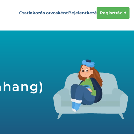
Csatlakozás orvosként
Bejelentkezés
Regisztráció
ahang)