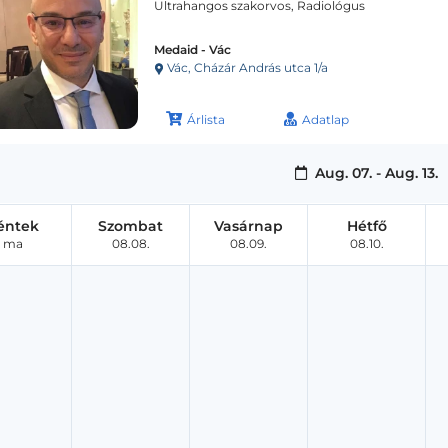
Ultrahangos szakorvos, Radiológus
Medaid - Vác
Vác, Cházár András utca 1/a
Árlista
Adatlap
Aug. 07. - Aug. 13.
éntek
Szombat
Vasárnap
Hétfő
ma
08.08.
08.09.
08.10.