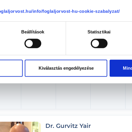
foglaljorvost.hu/info/foglaljorvost-hu-cookie-szabalyzat/
éntek
Szombat
Vasárnap
Hétfő
ma
08.08.
08.09.
08.10.
Beállítások
Statisztikai
Kiválasztás engedélyezése
Min
Dr. Gurvitz Yair