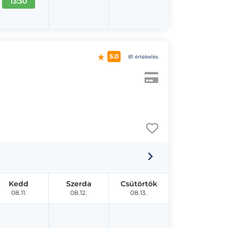
13:30
5.0
81 értékelés
Kedd
Szerda
Csütörtök
08.11.
08.12.
08.13.