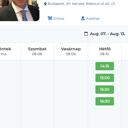
Budapest, VII. kerület, Rákóczi út 40. I/1.
Árlista
Adatlap
Aug. 07. - Aug. 13.
éntek
Szombat
Vasárnap
Hétfő
ma
08.08.
08.09.
08.10.
14:15
15:00
15:30
16:30