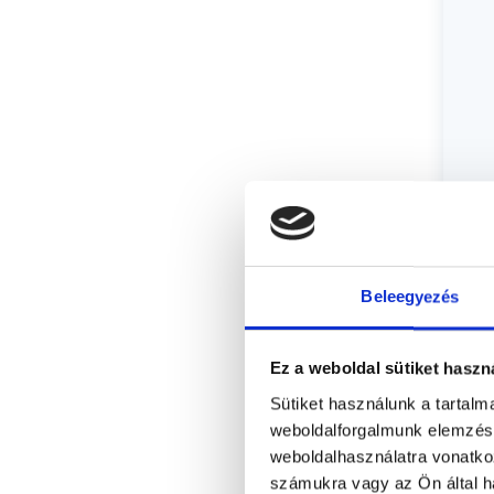
Beleegyezés
Ez a weboldal sütiket haszn
Sütiket használunk a tartal
weboldalforgalmunk elemzésé
weboldalhasználatra vonatko
számukra vagy az Ön által ha