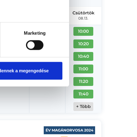
Kedd
Szerda
Csütörtök
08.11.
08.12.
08.13.
10:00
Marketing
10:20
10:40
11:00
dennek a megengedése
11:20
11:40
+ Több
ÉV MAGÁNORVOSA 2024