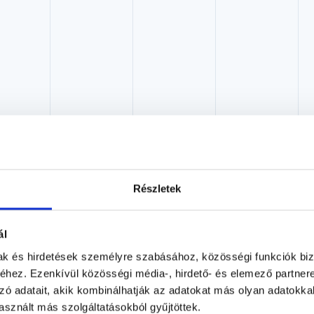
Dr. Szilvássy Péter
Részletek
Radiológus, Ultrahangos szakorvos
EntiTárs Egészségközpont
Budapest, XI. kerület, Villányi út 22/A.
ál
mak és hirdetések személyre szabásához, közösségi funkciók biz
Árlista
Adatlap
hez. Ezenkívül közösségi média-, hirdető- és elemező partner
zó adatait, akik kombinálhatják az adatokat más olyan adatokka
Aug. 07. - Aug. 13.
sznált más szolgáltatásokból gyűjtöttek.