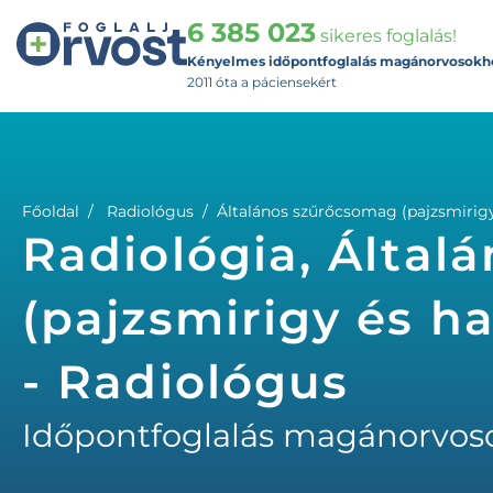
6 385 023
sikeres foglalás!
Kényelmes időpontfoglalás magánorvosokh
2011 óta a páciensekért
Főoldal
Radiológus
Általános szűrőcsomag (pajzsmirig
Radiológia, Által
(pajzsmirigy és h
- Radiológus
Időpontfoglalás magánorvos