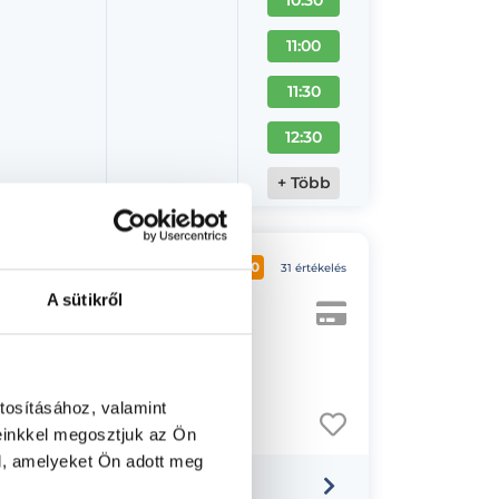
11:00
11:30
12:30
+ Több
5.0
31 értékelés
A sütikről
tosításához, valamint
einkkel megosztjuk az Ön
l, amelyeket Ön adott meg