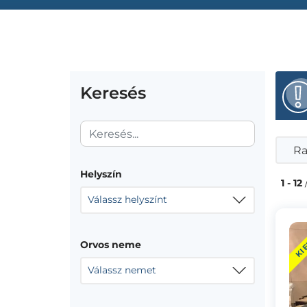
Keresés
Ra
Helyszín
1 - 12
Válassz helyszínt
KI
Orvos neme
Válassz nemet