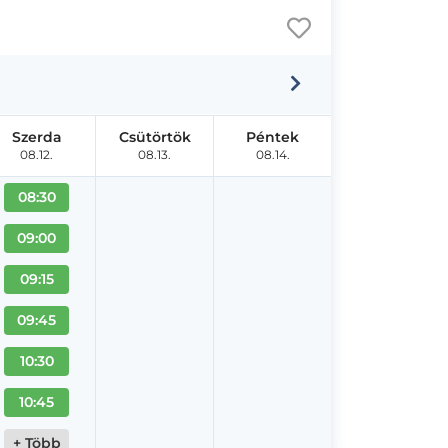
Szerda
Csütörtök
Péntek
08.12.
08.13.
08.14.
08:30
09:00
09:15
09:45
10:30
10:45
+ Több