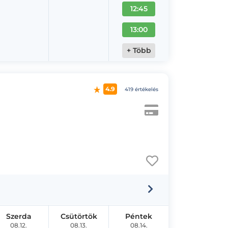
12:45
13:00
+ Több
4.9
419 értékelés
Szerda
Csütörtök
Péntek
08.12.
08.13.
08.14.