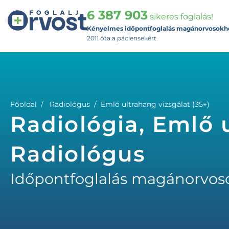
6 387 903
sikeres foglalás!
Kényelmes időpontfoglalás magánorvosokh
2011 óta a páciensekért
Főoldal
Radiológus
Emlő ultrahang vizsgálat (35+)
Radiológia, Emlő u
Radiológus
Időpontfoglalás magánorvos