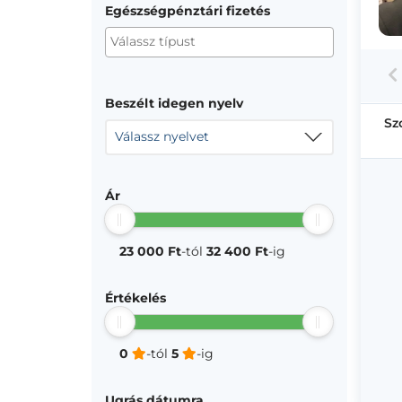
Egészségpénztári fizetés
Beszélt idegen nyelv
Sz
Válassz nyelvet
Ár
23 000 Ft
-tól
32 400 Ft
-ig
Értékelés
0
-tól
5
-ig
Ugrás dátumra