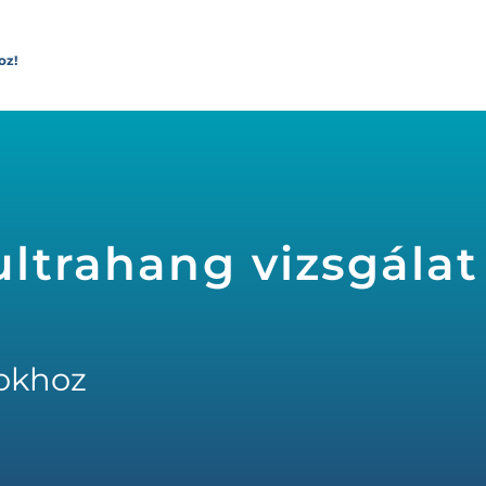
oz!
ltrahang vizsgálat 
okhoz