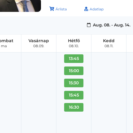
Árlista
Adatlap
Aug. 08. - Aug. 14.
ombat
Vasárnap
Hétfő
Kedd
ma
08.09.
08.10.
08.11.
13:45
15:00
15:30
15:45
16:30