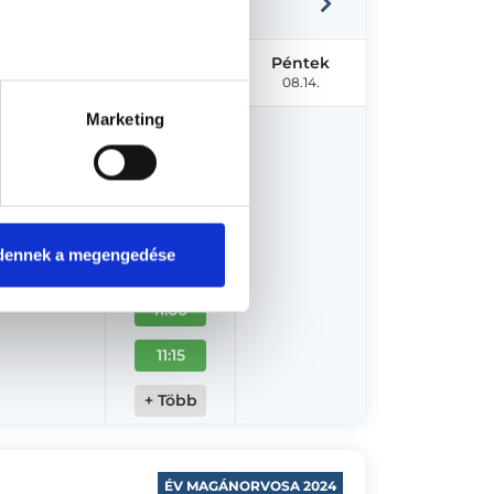
Szerda
Csütörtök
Péntek
08.12.
08.13.
08.14.
Marketing
09:30
09:45
10:30
dennek a megengedése
10:45
11:00
11:15
+ Több
ÉV MAGÁNORVOSA 2024