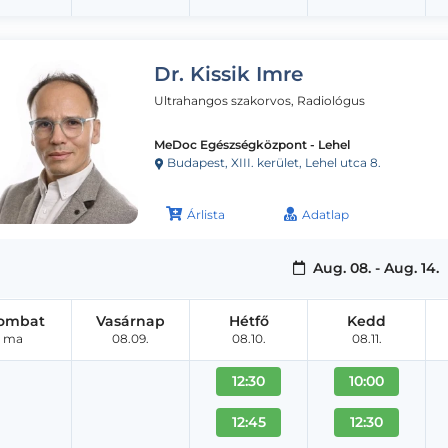
Dr. Kissik Imre
Ultrahangos szakorvos, Radiológus
MeDoc Egészségközpont - Lehel
Budapest, XIII. kerület, Lehel utca 8.
Árlista
Adatlap
Aug. 08. - Aug. 14.
ombat
Vasárnap
Hétfő
Kedd
ma
08.09.
08.10.
08.11.
12:30
10:00
12:45
12:30