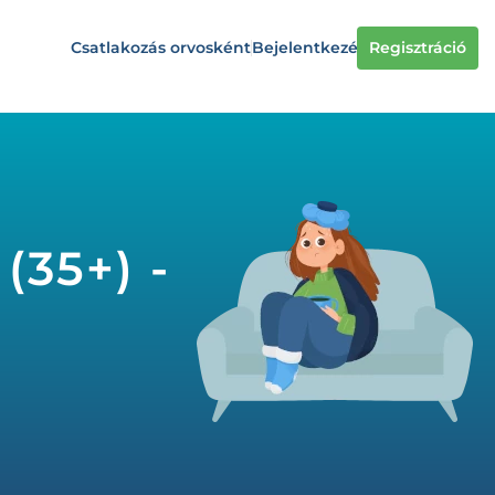
Csatlakozás orvosként
Bejelentkezés
Regisztráció
(35+) -