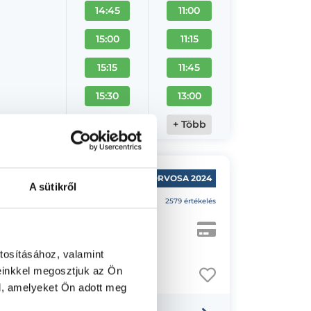
14:45
11:00
15:00
11:15
15:15
11:45
15:30
13:00
+ Több
+ Több
ÉV MAGÁNORVOSA 2024
A sütikről
5.0
2579 értékelés
tosításához, valamint
einkkel megosztjuk az Ön
l, amelyeket Ön adott meg