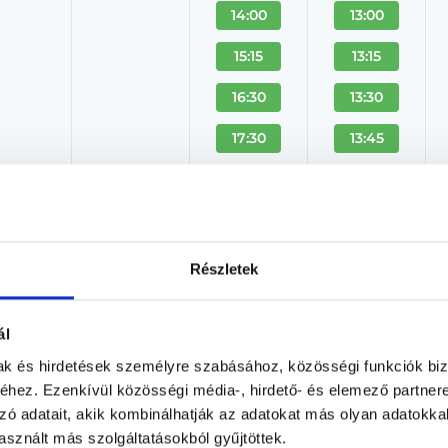
14:00
13:00
15:15
13:15
16:30
13:30
17:30
13:45
+ Több
+ Több
Dr. Gurvitz Yair
Részletek
Ultrahangos szakorvos, Radiológus
Dr. Gurvitz Yair Magánrendelése - Dunakeszi
ál
Dunakeszi, Fő út 16-18. 1/1
mak és hirdetések személyre szabásához, közösségi funkciók biz
hez. Ezenkívül közösségi média-, hirdető- és elemező partner
Árlista
Adatlap
zó adatait, akik kombinálhatják az adatokat más olyan adatokka
sznált más szolgáltatásokból gyűjtöttek.