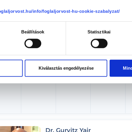
Aug. 08. - Aug. 14.
foglaljorvost.hu/info/foglaljorvost-hu-cookie-szabalyzat/
ombat
Vasárnap
Hétfő
Kedd
ma
08.09.
08.10.
08.11.
Beállítások
Statisztikai
Kiválasztás engedélyezése
Min
Dr. Gurvitz Yair