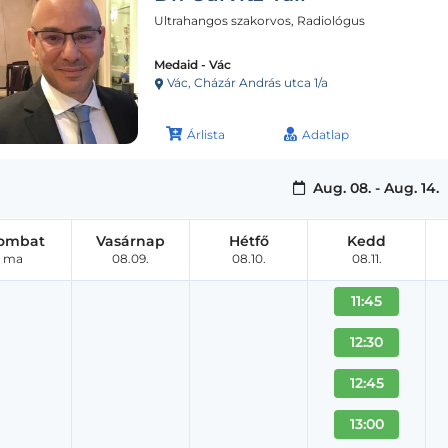
Ultrahangos szakorvos, Radiológus
Medaid - Vác
Vác, Cházár András utca 1/a
Árlista
Adatlap
Aug. 08. - Aug. 14.
ombat
Vasárnap
Hétfő
Kedd
ma
08.09.
08.10.
08.11.
11:45
12:30
12:45
13:00