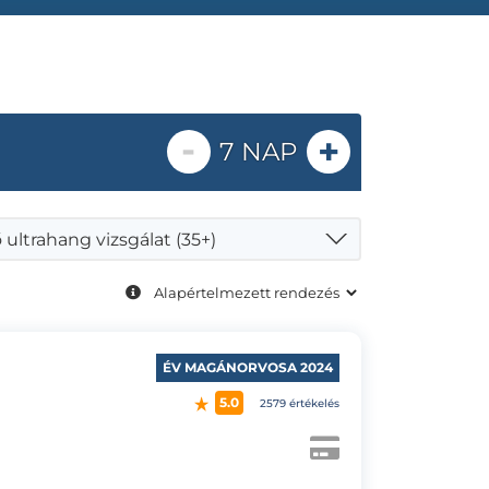
-
+
7 NAP
ultrahang vizsgálat (35+)
ÉV MAGÁNORVOSA 2024
5.0
2579 értékelés