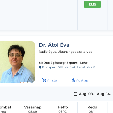
13:15
Dr. Átol Éva
Radiológus, Ultrahangos szakorvos
MeDoc Egészségközpont - Lehel
Budapest, XIII. kerület, Lehel utca 8.
Árlista
Adatlap
Aug. 08. - Aug. 14.
ombat
Vasárnap
Hétfő
Kedd
ma
08.09.
08.10.
08.11.