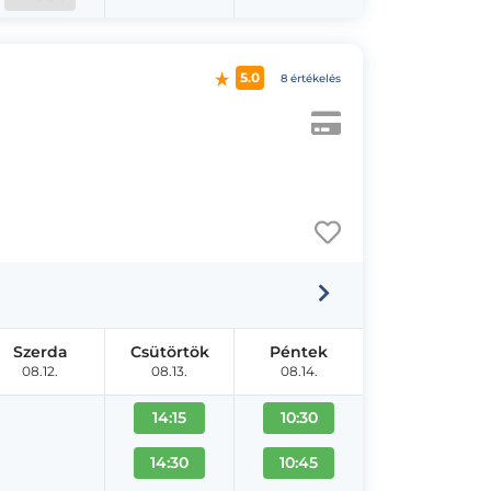
5.0
8 értékelés
Szerda
Csütörtök
Péntek
08.12.
08.13.
08.14.
14:15
10:30
14:30
10:45