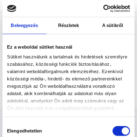
Árlista
Összes időpont
Profil
* Szakorvos jelölt (rezidens): általános orvosi oklevéllel rendelkező
orvos, aki jogszabályok szerinti szakorvosi szakképesítés
Beleegyezés
Részletek
A sütikről
megszerzésére irányuló képzésben vesz részt. Ezen orvosok által
önállóan nem végezhető szakmai tevékenységért teljes
felelősséggel tartozik és azt közvetlenül felügyeli az egészségügyi
szolgáltató szakorvosa az első részvizsgáig, utána pedig a
Ez a weboldal sütiket használ
szakorvosjelölt önállóan láthat el feladatokat. A foglaljorvost.hu
felelősségét kizárja esetleges névazonosságért bármely szakorvos
Sütiket használunk a tartalmak és hirdetések személyre
és szakorvosjelölt esetén.
szabásához, közösségi funkciók biztosításához,
valamint weboldalforgalmunk elemzéséhez. Ezenkívül
Főoldal
Radiológus
közösségi média-, hirdető- és elemező partnereinkkel
megosztjuk az Ön weboldalhasználatra vonatkozó
Mellkas AP (tüdőszűrő) rtg felvétel
adatait, akik kombinálhatják az adatokat más olyan
adatokkal, amelyeket Ön adott meg számukra vagy az
Ön által használt más szolgáltatásokból gyűjtöttek.
Cookie
Hozzájárulás
szabályzat:
https://foglaljorvost.hu/info/foglaljorvost-
Elengedhetetlen
kiválasztása