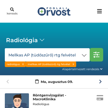
keresés
Radiológia
Mellkas AP (tüdőszűrő) rtg felvétel
radiológus
mellkas AP (tüdőszűrő) rtg felvétel
Ma,
augusztus 09.
Röntgenvizsgálat -
MacroKlinika
Radiológus