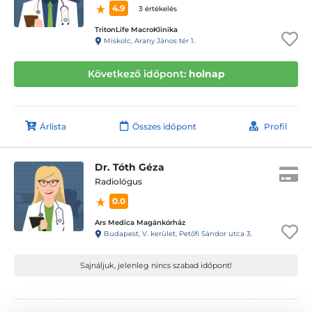
4.9
3 értékelés
TritonLife MacroKlinika
Miskolc, Arany János tér 1.
Következő időpont:
holnap
Árlista
Összes időpont
Profil
Dr. Tóth Géza
Radiológus
0.0
Ars Medica Magánkórház
Budapest, V. kerület, Petőfi Sándor utca 3.
Sajnáljuk, jelenleg nincs szabad időpont!