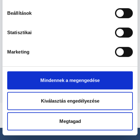
hu-cookie-szabalyzat/
Radiológus - Radiológia
Beállítások
Radiológia TERÜLETHEZ KAPCSOLÓDÓ
Statisztikai
SZAKTERÜLETEK
Marketing
Szolgáltatások
Budapesti és vidéki radiológus orvosok
Mindennek a megengedése
Kiválasztás engedélyezése
Megtagad