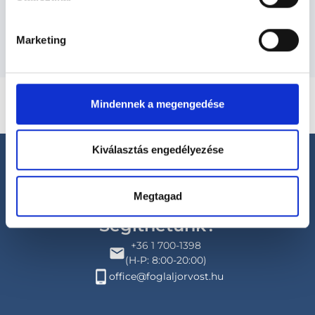
Budapesti és vidéki radiológus orvosok
Marketing
Mindennek a megengedése
Kiválasztás engedélyezése
Megtagad
Segíthetünk?
+36 1 700-1398
(H-P: 8:00-20:00)
office@foglaljorvost.hu