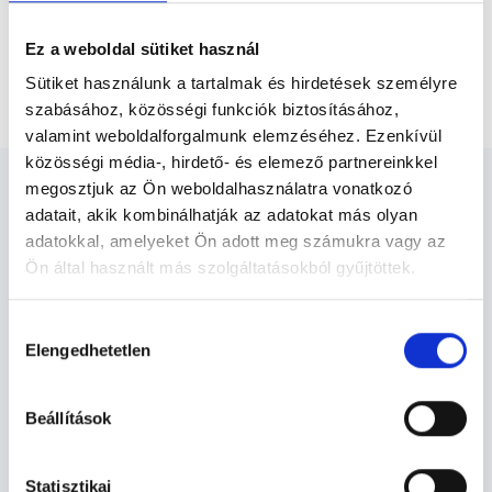
Főoldal
Radiológus
Ez a weboldal sütiket használ
Konzultáció, egyeztetés hozott leletek alapján vizsgálat
Sütiket használunk a tartalmak és hirdetések személyre
nélkül
szabásához, közösségi funkciók biztosításához,
valamint weboldalforgalmunk elemzéséhez. Ezenkívül
közösségi média-, hirdető- és elemező partnereinkkel
megosztjuk az Ön weboldalhasználatra vonatkozó
adatait, akik kombinálhatják az adatokat más olyan
adatokkal, amelyeket Ön adott meg számukra vagy az
Ön által használt más szolgáltatásokból gyűjtöttek.
Radiológus - Radiológia
Cookie
Hozzájárulás
szabályzat:
https://foglaljorvost.hu/info/foglaljorvost-
Elengedhetetlen
kiválasztása
Radiológia TERÜLETHEZ KAPCSOLÓDÓ
hu-cookie-szabalyzat/
SZAKTERÜLETEK
Beállítások
Szolgáltatások
Statisztikai