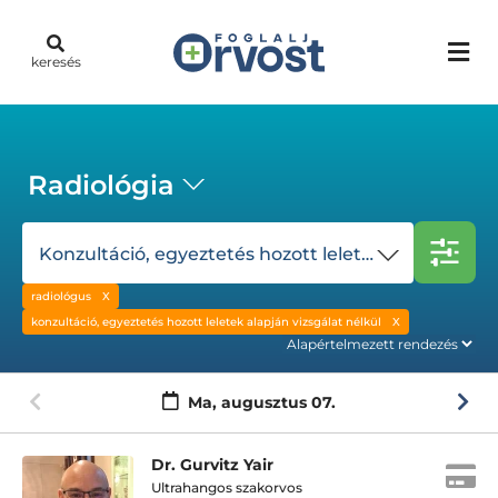
keresés
Radiológia
Konzultáció, egyeztetés hozott leletek alapján vizsgálat nélkül
radiológus
konzultáció, egyeztetés hozott leletek alapján vizsgálat nélkül
Ma,
augusztus 07.
Dr. Gurvitz Yair
Ultrahangos szakorvos