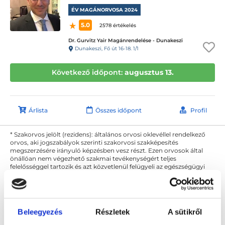
ÉV MAGÁNORVOSA 2024
5.0
2578 értékelés
Dr. Gurvitz Yair Magánrendelése - Dunakeszi
Dunakeszi, Fő út 16-18. 1/1
Következő időpont:
augusztus 13.
Árlista
Összes időpont
Profil
* Szakorvos jelölt (rezidens): általános orvosi oklevéllel rendelkező
orvos, aki jogszabályok szerinti szakorvosi szakképesítés
megszerzésére irányuló képzésben vesz részt. Ezen orvosok által
önállóan nem végezhető szakmai tevékenységért teljes
felelősséggel tartozik és azt közvetlenül felügyeli az egészségügyi
szolgáltató szakorvosa az első részvizsgáig, utána pedig a
szakorvosjelölt önállóan láthat el feladatokat. A foglaljorvost.hu
felelősségét kizárja esetleges névazonosságért bármely szakorvos
és szakorvosjelölt esetén.
Beleegyezés
Részletek
A sütikről