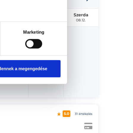
Hétfő
Kedd
Szerda
08.10.
08.11.
08.12.
Marketing
us 13.
dennek a megengedése
5.0
31 értékelés