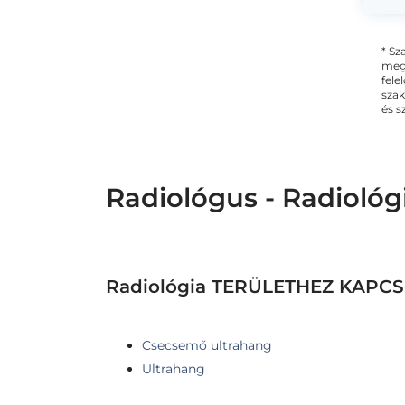
* Sz
megs
fele
szak
és s
Radiológus - Radiológ
Radiológia TERÜLETHEZ KAP
Csecsemő ultrahang
Ultrahang