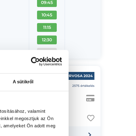
09:45
10:45
11:15
12:30
+ Több
ÉV MAGÁNORVOSA 2024
A sütikről
5.0
2575 értékelés
tosításához, valamint
einkkel megosztjuk az Ön
l, amelyeket Ön adott meg