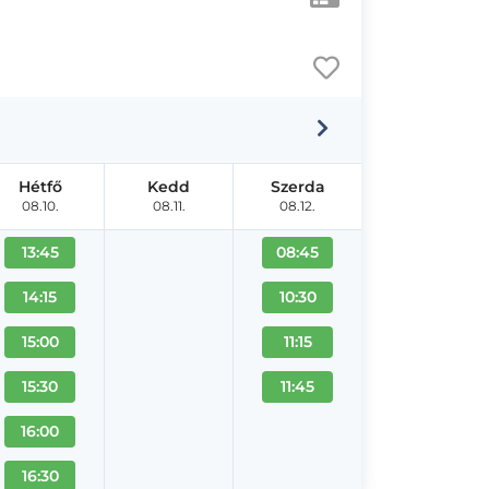
Hétfő
Kedd
Szerda
08.10.
08.11.
08.12.
13:45
08:45
14:15
10:30
15:00
11:15
15:30
11:45
16:00
16:30