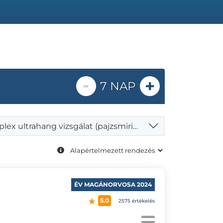
-
+
7 NAP
Komplex ultrahang vizsgálat (pajzsmirigy, nyak és nyaki ütőér)
ÉV MAGÁNORVOSA 2024
5.0
2575 értékelés