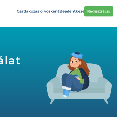
Csatlakozás orvosként
Bejelentkezés
Regisztráció
álat