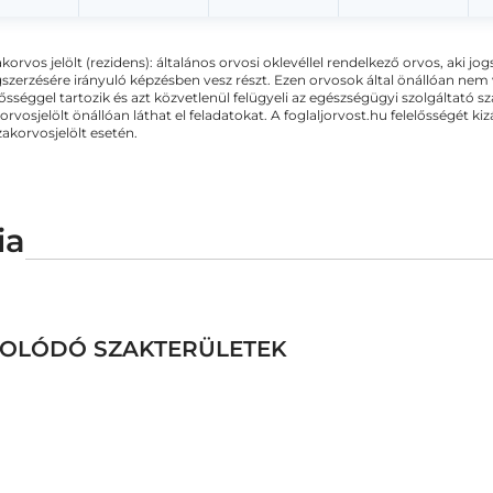
akorvos jelölt (rezidens): általános orvosi oklevéllel rendelkező orvos, aki j
zerzésére irányuló képzésben vesz részt. Ezen orvosok által önállóan nem
lősséggel tartozik és azt közvetlenül felügyeli az egészségügyi szolgáltató s
orvosjelölt önállóan láthat el feladatokat. A foglaljorvost.hu felelősségét 
zakorvosjelölt esetén.
ia
CSOLÓDÓ SZAKTERÜLETEK