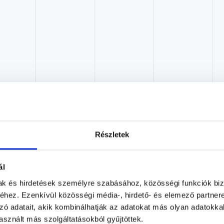
Dr. Gurvitz Yair
Részletek
Ultrahangos szakorvos, Radiológus
Dr. Gurvitz Yair Magánrendelése - Dunakeszi
ál
Dunakeszi, Fő út 16-18. 1/1
mak és hirdetések személyre szabásához, közösségi funkciók biz
hez. Ezenkívül közösségi média-, hirdető- és elemező partner
Árlista
Adatlap
zó adatait, akik kombinálhatják az adatokat más olyan adatokka
sznált más szolgáltatásokból gyűjtöttek.
Aug. 06. - Aug. 12.