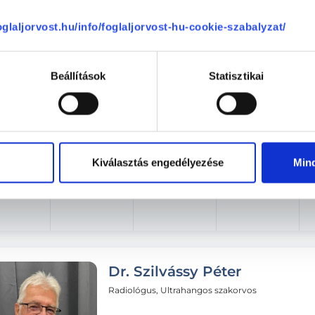
foglaljorvost.hu/info/foglaljorvost-hu-cookie-szabalyzat/
ütörtök
Péntek
Szombat
Vasárnap
ma
08.07.
08.08.
08.09.
Beállítások
Statisztikai
Következő időpont:
auguszt
Kiválasztás engedélyezése
Min
Dr. Szilvássy Péter
Radiológus, Ultrahangos szakorvos