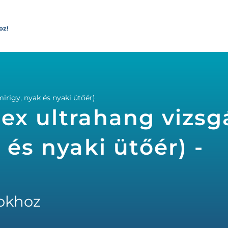
oz!
irigy, nyak és nyaki ütőér)
ex ultrahang vizsg
 és nyaki ütőér) -
okhoz