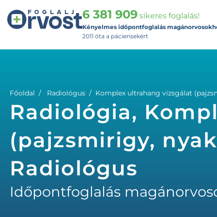
6 381 909
sikeres foglalás!
Kényelmes időpontfoglalás magánorvosokh
2011 óta a páciensekért
Főoldal
Radiológus
Komplex ultrahang vizsgálat (pajzsm
Radiológia, Kompl
(pajzsmirigy, nyak
Radiológus
Időpontfoglalás magánorvos