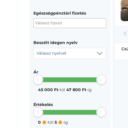
Egészségpénztári fizetés
Beszélt idegen nyelv
Cs
Válassz nyelvet
Ár
45 000 Ft
-tól
47 800 Ft
-ig
Értékelés
0
-tól
5
-ig