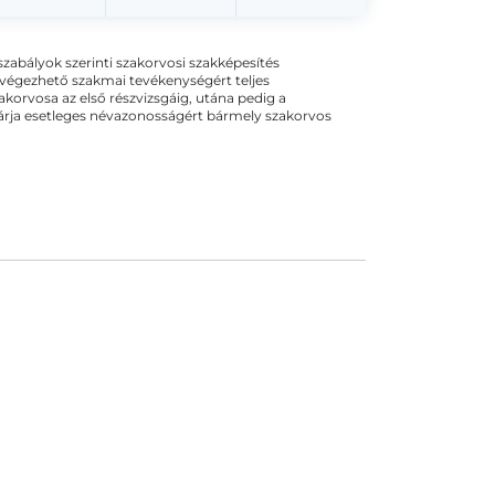
ogszabályok szerinti szakorvosi szakképesítés
 végezhető szakmai tevékenységért teljes
zakorvosa az első részvizsgáig, utána pedig a
kizárja esetleges névazonosságért bármely szakorvos