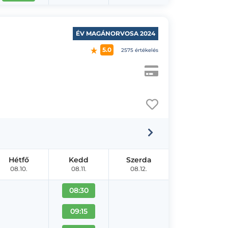
ÉV MAGÁNORVOSA 2024
5.0
2575 értékelés
Hétfő
Kedd
Szerda
08.10.
08.11.
08.12.
08:30
09:15