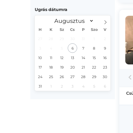
Ugrás dátumra
H
K
Sz
Cs
P
Szo
V
27
28
29
30
31
1
2
3
4
5
6
7
8
9
10
11
12
13
14
15
16
17
18
19
20
21
22
23
24
25
26
27
28
29
30
31
1
2
3
4
5
6
Cs