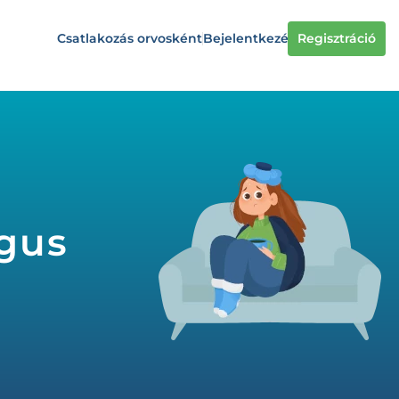
Csatlakozás orvosként
Bejelentkezés
Regisztráció
ógus