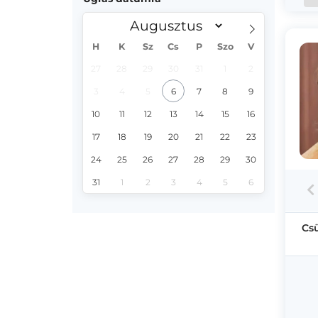
H
K
Sz
Cs
P
Szo
V
27
28
29
30
31
1
2
3
4
5
6
7
8
9
10
11
12
13
14
15
16
17
18
19
20
21
22
23
24
25
26
27
28
29
30
31
1
2
3
4
5
6
Cs