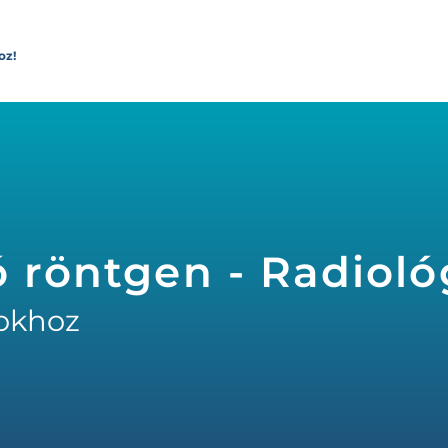
oz!
ó röntgen - Radiol
okhoz