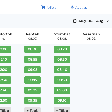
Árlista
Adatlap
Aug. 06. - Aug. 12.
ütörtök
Péntek
Szombat
Vasárnap
ma
08.07.
08.08.
08.09.
12:00
08:30
08:20
12:10
08:55
08:30
12:20
09:05
08:40
12:30
09:15
08:50
12:40
09:25
09:00
12:50
09:35
09:10
 Több
+ Több
+ Több