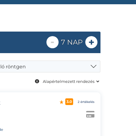
-
+
7 NAP
ló röntgen
t
3.0
2 értékelés
de