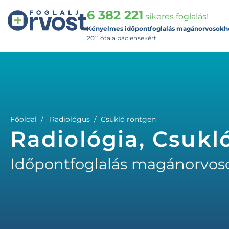
6 382 221
sikeres foglalás!
Kényelmes időpontfoglalás magánorvosokh
2011 óta a páciensekért
Főoldal
Radiológus
Csukló röntgen
Radiológia, Csukl
Időpontfoglalás magánorvos