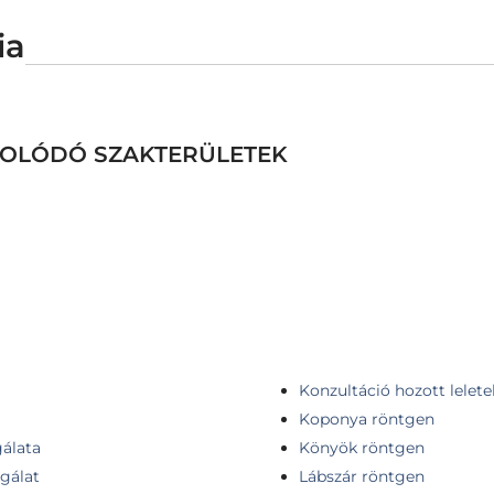
ia
CSOLÓDÓ SZAKTERÜLETEK
Konzultáció hozott leletek
Koponya röntgen
gálata
Könyök röntgen
sgálat
Lábszár röntgen