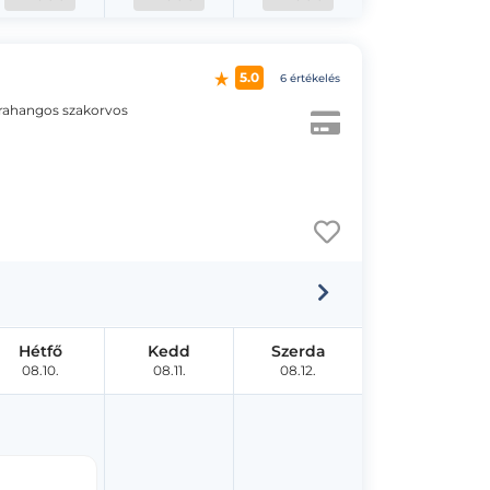
5.0
6 értékelés
trahangos szakorvos
Hétfő
Kedd
Szerda
08.10.
08.11.
08.12.