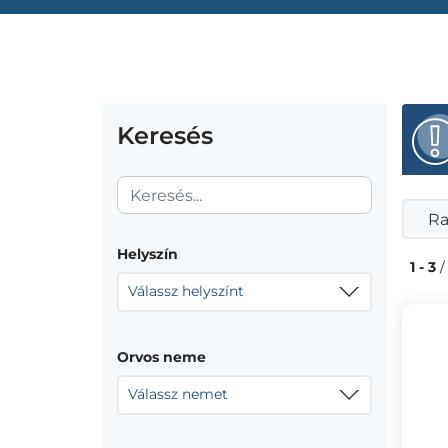
Keresés
Ra
Helyszín
1 - 3
/
Válassz helyszínt
Orvos neme
Válassz nemet