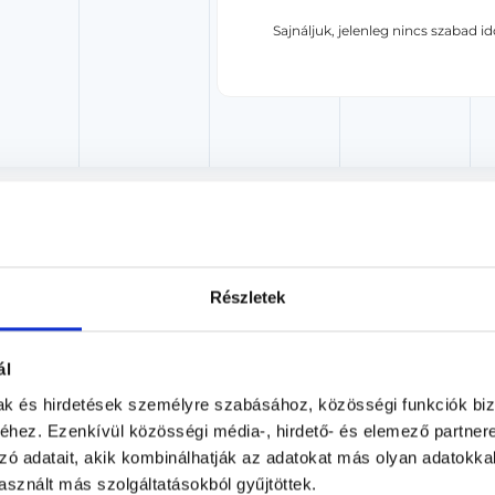
Sajnáljuk, jelenleg nincs szabad i
Dr. Goda Zsolt
Radiológus, Ultrahangos szakorvos
Részletek
Medina Egészség Centrum
Budapest, IV. kerület, Liszt Ferenc utca 6.
ál
Árlista
Adatlap
mak és hirdetések személyre szabásához, közösségi funkciók biz
hez. Ezenkívül közösségi média-, hirdető- és elemező partner
Aug. 06. - Aug. 12.
zó adatait, akik kombinálhatják az adatokat más olyan adatokka
sznált más szolgáltatásokból gyűjtöttek.