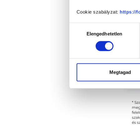
Cs
Cookie szabályzat:
https://
Hozzájárulás
Elengedhetetlen
kiválasztása
Megtagad
* Sz
megs
fele
szak
és s