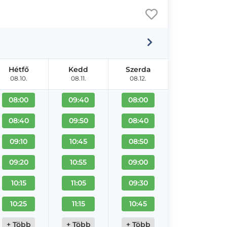
Hétfő
Kedd
Szerda
08.10.
08.11.
08.12.
08:00
09:40
08:00
08:40
09:50
08:40
09:10
10:45
08:50
09:20
10:55
09:00
10:15
11:05
09:30
10:25
11:15
10:45
+ Több
+ Több
+ Több