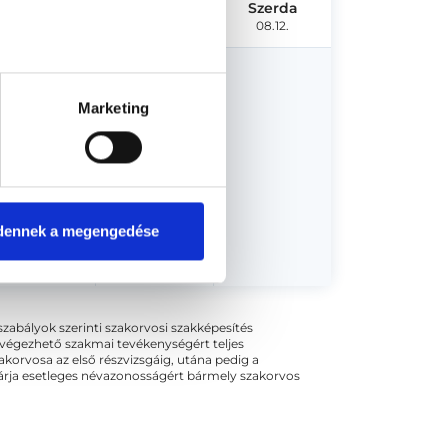
Hétfő
Kedd
Szerda
08.10.
08.11.
08.12.
Marketing
dőpont!
dennek a megengedése
ogszabályok szerinti szakorvosi szakképesítés
 végezhető szakmai tevékenységért teljes
zakorvosa az első részvizsgáig, utána pedig a
kizárja esetleges névazonosságért bármely szakorvos