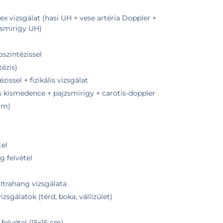
vizsgálat (hasi UH + vese artéria Doppler +
zsmirigy UH)
zintézissel
ézis)
sel + fizikális vizsgálat
és kismedence + pajzsmirigy + carotis-doppler
cm)
tel
g felvétel
ltrahang vizsgálata
zsgálatok (térd, boka, vállízület)
felvétel (15x15 cm)