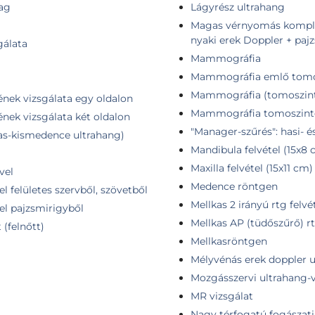
tag
Lágyrész ultrahang
Magas vérnyomás komplex 
nyaki erek Doppler + paj
gálata
Mammográfia
Mammográfia emlő tomos
Mammográfia (tomoszint
ének vizsgálata egy oldalon
Mammográfia tomoszintézis
ének vizsgálata két oldalon
"Manager-szűrés": hasi- 
as-kismedence ultrahang)
Mandibula felvétel (15x8 
Maxilla felvétel (15x11 cm)
vel
Medence röntgen
l felületes szervből, szövetből
Mellkas 2 irányú rtg felvé
el pajzsmirigyből
Mellkas AP (tüdőszűrő) rt
(felnőtt)
Mellkasröntgen
Mélyvénás erek doppler u
Mozgásszervi ultrahang-vi
MR vizsgálat
Nagy térfogatú fogászati 