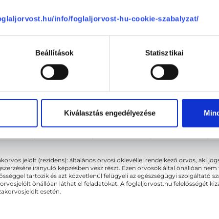
ütörtök
Péntek
Szombat
Vasárnap
ma
08.07.
08.08.
08.09.
foglaljorvost.hu/info/foglaljorvost-hu-cookie-szabalyzat/
Beállítások
Statisztikai
Sajnáljuk, jelenleg nincs szabad i
Kiválasztás engedélyezése
Min
akorvos jelölt (rezidens): általános orvosi oklevéllel rendelkező orvos, aki j
zerzésére irányuló képzésben vesz részt. Ezen orvosok által önállóan nem
lősséggel tartozik és azt közvetlenül felügyeli az egészségügyi szolgáltató s
orvosjelölt önállóan láthat el feladatokat. A foglaljorvost.hu felelősségét 
zakorvosjelölt esetén.