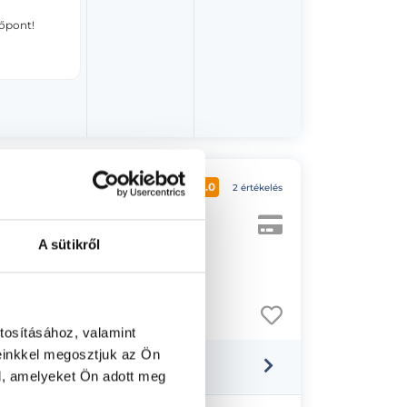
dőpont!
5.0
2 értékelés
A sütikről
tosításához, valamint
einkkel megosztjuk az Ön
l, amelyeket Ön adott meg