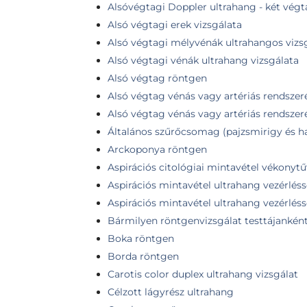
Alsóvégtagi Doppler ultrahang - két vég
Alsó végtagi erek vizsgálata
Alsó végtagi mélyvénák ultrahangos vizs
Alsó végtagi vénák ultrahang vizsgálata
Alsó végtag röntgen
Alsó végtag vénás vagy artériás rendszer
Alsó végtag vénás vagy artériás rendszer
Általános szűrőcsomag (pajzsmirigy és h
Arckoponya röntgen
Aspirációs citológiai mintavétel vékonytű
Aspirációs mintavétel ultrahang vezérlésse
Aspirációs mintavétel ultrahang vezérléss
Bármilyen röntgenvizsgálat testtájanként 
Boka röntgen
Borda röntgen
Carotis color duplex ultrahang vizsgálat
Célzott lágyrész ultrahang