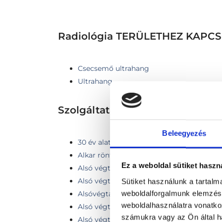
Radiológia TERÜLETHEZ KAP
Csecsemő ultrahang
Ultrahang
Szolgáltatások
Beleegyezés
30 év alatti emlő ultrahang vizsgálat
Alkar röntgen
Ez a weboldal sütiket haszn
Alsó végtag (egy láb) vénás Doppler vizs
Alsó végtagi color Doppler ultrahang viz
Sütiket használunk a tartal
weboldalforgalmunk elemzésé
Alsóvégtagi Doppler ultrahang - két vég
weboldalhasználatra vonatko
Alsó végtagi erek vizsgálata
számukra vagy az Ön által ha
Alsó végtagi mélyvénák ultrahangos vizs