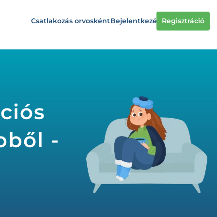
Csatlakozás orvosként
Bejelentkezés
Regisztráció
ciós
bből -