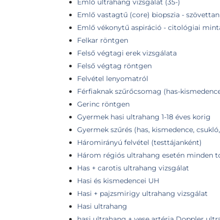
Emlő ultrahang vizsgálat (35-)
Emlő vastagtű (core) biopszia - szövettan
Emlő vékonytű aspiráció - citológiai mint
Felkar röntgen
Felső végtagi erek vizsgálata
Felső végtag röntgen
Felvétel lenyomatról
Férfiaknak szűrőcsomag (has-kismedence 
Gerinc röntgen
Gyermek hasi ultrahang 1-18 éves korig
Gyermek szűrés (has, kismedence, csukló
Háromirányú felvétel (testtájanként)
Három régiós ultrahang esetén minden t
Has + carotis ultrahang vizsgálat
Hasi és kismedencei UH
Hasi + pajzsmirigy ultrahang vizsgálat
Hasi ultrahang
hasi ultrahang + vese artéria Doppler ult