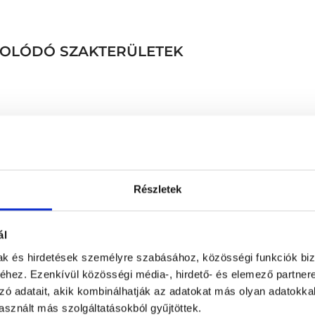
CSOLÓDÓ SZAKTERÜLETEK
Részletek
Konzultáció hozott leletek
Koponya röntgen
ál
gálata
Könyök röntgen
sgálat
Lábszár röntgen
mak és hirdetések személyre szabásához, közösségi funkciók biz
hez. Ezenkívül közösségi média-, hirdető- és elemező partner
tag
Lágyrész ultrahang
zó adatait, akik kombinálhatják az adatokat más olyan adatokka
Magas vérnyomás komplex 
nyaki erek Doppler + paj
sznált más szolgáltatásokból gyűjtöttek.
gálata