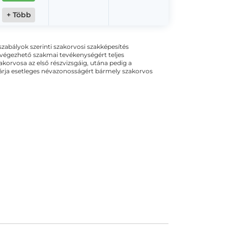
+ Több
ogszabályok szerinti szakorvosi szakképesítés
 végezhető szakmai tevékenységért teljes
zakorvosa az első részvizsgáig, utána pedig a
kizárja esetleges névazonosságért bármely szakorvos