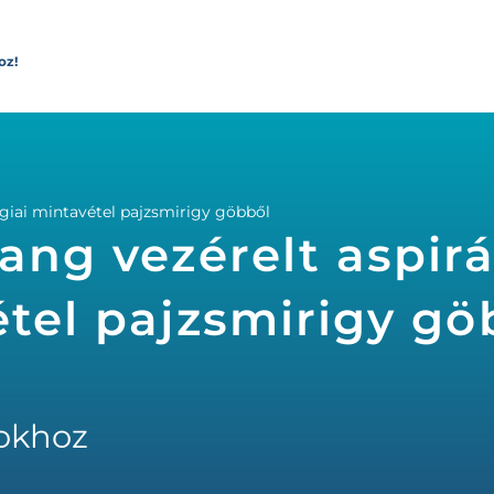
oz!
ógiai mintavétel pajzsmirigy göbből
ang vezérelt aspirá
étel pajzsmirigy gö
okhoz