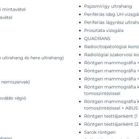
Pajzsmirigy ultrahang
i mintavétel
Perifériás ideg UH vizsgá
avétel
Periferias lágyrész ultra
Prosztata vizsgála
QUADRANS
Radiocitopatológiai konz
Radiológiai szakorvosi k
ultrahang és here ultrahang)
Röntgen mammográfia + 
Röntgen mammográfia + 
Röntgen mammográfia + 
, nemiszervek)
Röntgen mammográfia ko
tomoszintézissel
ovábbi régió
Röntgen mammográfia ko
tomoszintézissel + ABUS
Röntgen testtájanként (1 
Röntgen testtájanként (2
Sarok röntgen
rahang