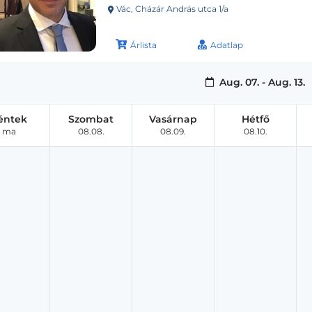
Vác, Cházár András utca 1/a
Árlista
Adatlap
Aug. 07. - Aug. 13.
éntek
Szombat
Vasárnap
Hétfő
ma
08.08.
08.09.
08.10.