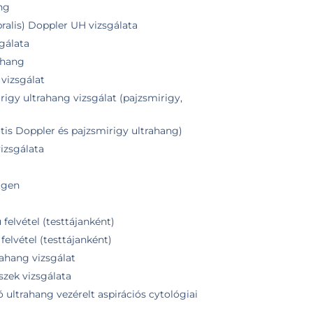
ang
bralis) Doppler UH vizsgálata
gálata
ahang
vizsgálat
rigy ultrahang vizsgálat (pajzsmirigy,
)
is Doppler és pajzsmirigy ultrahang)
izsgálata
tgen
felvétel (testtájanként)
felvétel (testtájanként)
rahang vizsgálat
szek vizsgálata
ultrahang vezérelt aspirációs cytológiai