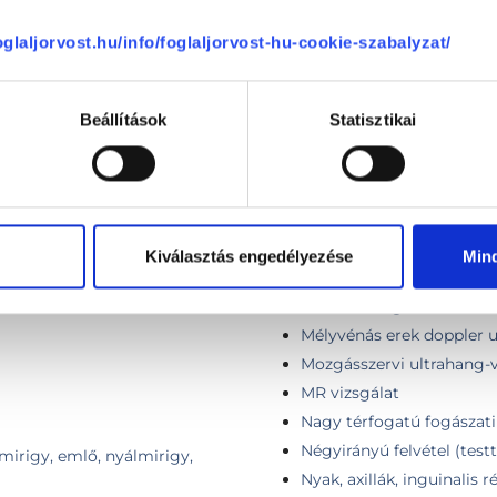
Mammográfia
foglaljorvost.hu/info/foglaljorvost-hu-cookie-szabalyzat/
Mammográfia emlő tomos
Mammográfia (tomoszint
ének vizsgálata egy oldalon
Mammográfia tomoszintézis
ének vizsgálata két oldalon
Beállítások
Statisztikai
"Manager-szűrés": hasi- 
as-kismedence ultrahang)
Mandibula felvétel (15x8 
Maxilla felvétel (15x11 cm)
vel
Medence röntgen
l felületes szervből, szövetből
Mellkas 2 irányú rtg felvé
el pajzsmirigyből
Kiválasztás engedélyezése
Min
Mellkas AP (tüdőszűrő) rt
(felnőtt)
Mellkasröntgen
Mélyvénás erek doppler u
Mozgásszervi ultrahang-vi
MR vizsgálat
Nagy térfogatú fogászati 
Négyirányú felvétel (test
smirigy, emlő, nyálmirigy,
Nyak, axillák, inguinalis 