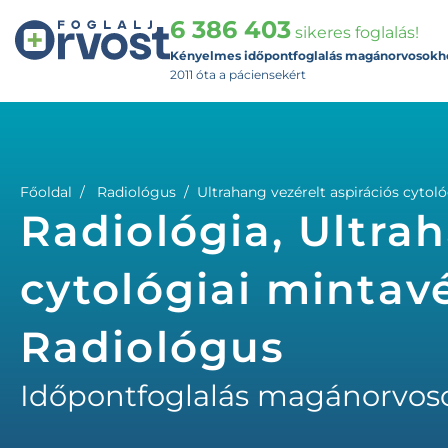
6 386 403
sikeres foglalás!
Kényelmes időpontfoglalás magánorvosokh
2011 óta a páciensekért
Főoldal
Radiológus
Ultrahang vezérelt aspirációs cytol
Radiológia, Ultrah
cytológiai mintav
Radiológus
Időpontfoglalás magánorvos