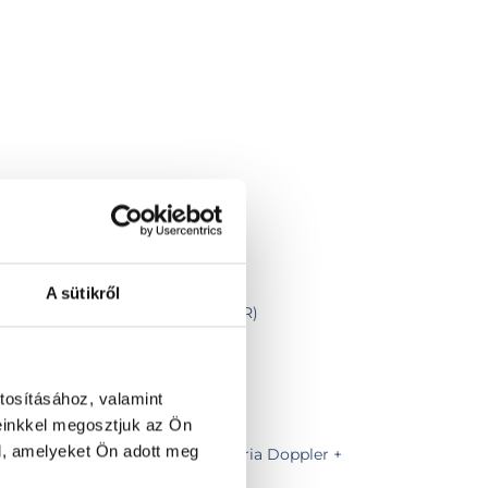
A sütikről
 alapján, vizsgálat nélkül (CT, MR)
tosításához, valamint
einkkel megosztjuk az Ön
l, amelyeket Ön adott meg
vizsgálat (hasi UH + vese artéria Doppler +
zsmirigy UH)