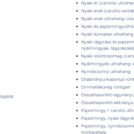
Nyaki ér (carotis) ultrah
Nyaki erek (carotis-verte
Nyaki erek ultrahang vizs
Nyaki és pajzsmirigyultr
Nyaki komplex ultrahang 
Nyaki lágyrész és pajzsmi
nyálmirigyek, lágyrészek
Nyaki szűrőcsomag (carot
Nyálmirigyek ultrahang v
Nyirokcsomó ultrahang
Oldalirányú koponya rön
Orrmelléküreg röntgen
Összehasonlító egyirányú 
zsgálat
Összehasonlító kétirányú 
Pajzsmirigy + carotis ult
Pajzsmirigy, nyaki lágyré
Pajzsmirigy, nyirokcsomó 
mintavétele