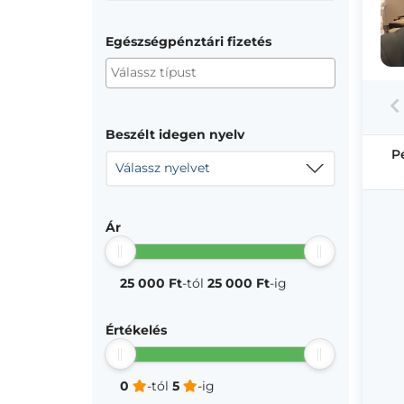
Egészségpénztári fizetés
Beszélt idegen nyelv
P
Válassz nyelvet
Ár
25 000 Ft
-tól
25 000 Ft
-ig
Értékelés
0
-tól
5
-ig