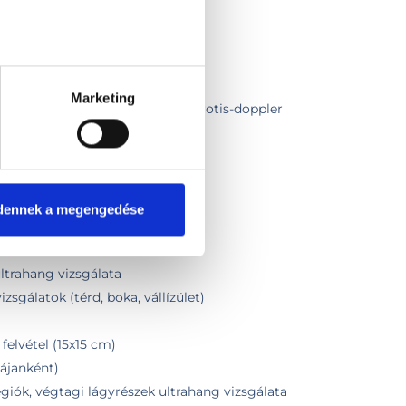
zintézissel
ézis)
sel + fizikális vizsgálat
Marketing
és kismedence + pajzsmirigy + carotis-doppler
cm)
tel
dennek a megengedése
g felvétel
ltrahang vizsgálata
zsgálatok (térd, boka, vállízület)
felvétel (15x15 cm)
tájanként)
régiók, végtagi lágyrészek ultrahang vizsgálata