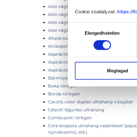
Alsó végtagi vénák ultrahang vizsgálata
Cookie szabályzat:
https://
Alsó végtag röntgen
Alsó végtag vénás vagy artériás rendszer
Hozzájárulás
Alsó végtag vénás vagy artériás rendszer
Elengedhetetlen
kiválasztása
Általános szűrőcsomag (pajzsmirigy és h
Arckoponya röntgen
Aspirációs citológiai mintavétel vékonytű
Aspirációs mintavétel ultrahang vezérlésse
Aspirációs mintavétel ultrahang vezérléss
Megtagad
Bármilyen röntgenvizsgálat testtájanként 
Boka röntgen
Borda röntgen
Carotis color duplex ultrahang vizsgálat
Célzott lágyrész ultrahang
Combcsont röntgen
Core biopszia ultrahang vezérléssel (pajz
nyirokcsomó, stb.)