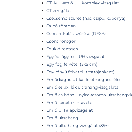
CTLM + emlő UH komplex vizsgálat
CT vizsgálat
Csecsemő szűrés (has, csípő, koponya)
Csípő röntgen
Csontritkulás szűrése (DEXA)
Csont röntgen
Csukló röntgen
Egyéb lágyrész UH vizsgálat
Egy fog felvétel (5x5 cm)
Egyirányú felvétel (testtájanként)
Emlődiagnosztikai leletmegbeszélés
Emlő és axillák ultrahangvizsgálata
Emlő és hónalji nyirokcsomó ultrahangvi
Emlő kenet mintavétel
Emlő UH alapvizsgálat
Emlő ultrahang
Emlő ultrahang vizsgálat (35+)