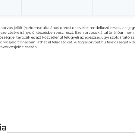
akorvos jelölt (rezidens): általános orvosi oklevéllel rendelkező orvos, aki j
zerzésére irányuló képzésben vesz részt. Ezen orvosok által önállóan nem
lősséggel tartozik és azt közvetlenül felügyeli az egészségügyi szolgáltató s
orvosjelölt önállóan láthat el feladatokat. A foglaljorvost.hu felelősségét 
zakorvosjelölt esetén.
ia