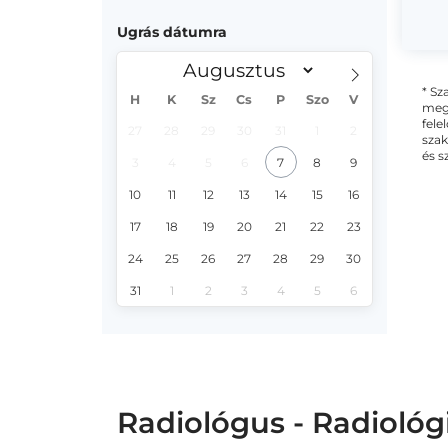
Ugrás dátumra
* Sz
H
K
Sz
Cs
P
Szo
V
megs
fele
27
28
29
30
31
1
2
szak
és s
3
4
5
6
7
8
9
10
11
12
13
14
15
16
17
18
19
20
21
22
23
24
25
26
27
28
29
30
31
1
2
3
4
5
6
Radiológus - Radiológ