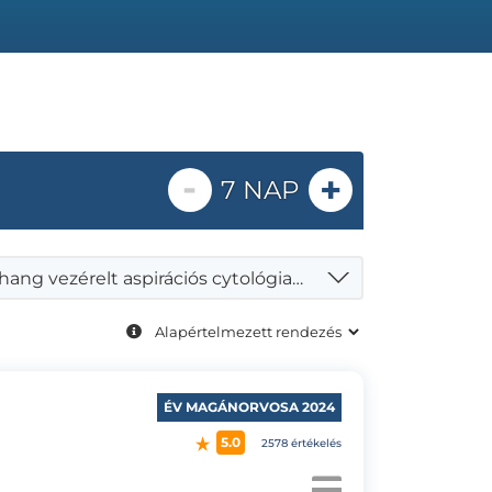
-
+
7 NAP
Ultrahang vezérelt aspirációs cytológiai mintavétel pajzsmirigy göbből
ÉV MAGÁNORVOSA 2024
5.0
2578 értékelés