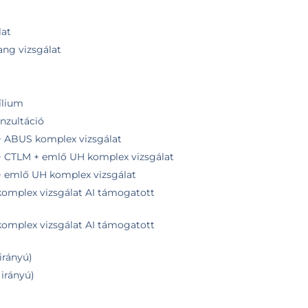
lat
hang vizsgálat
ílium
onzultáció
ABUS komplex vizsgálat
CTLM + emlő UH komplex vizsgálat
emlő UH komplex vizsgálat
mplex vizsgálat AI támogatott
mplex vizsgálat AI támogatott
irányú)
 irányú)