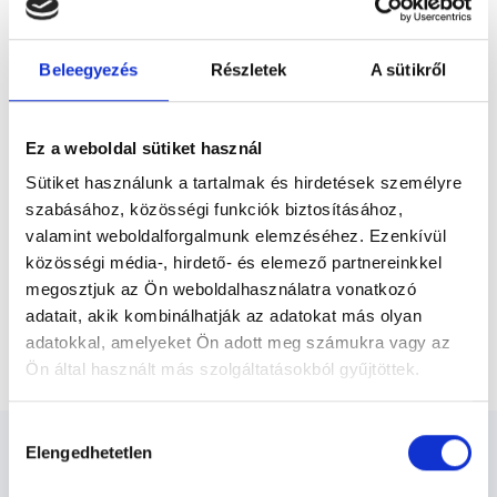
Előző
lehetőség.
Beleegyezés
Részletek
A sütikről
* Szakorvos jelölt (rezidens): általános orvosi oklevéllel rendelkező
orvos, aki jogszabályok szerinti szakorvosi szakképesítés
megszerzésére irányuló képzésben vesz részt. Ezen orvosok által
önállóan nem végezhető szakmai tevékenységért teljes
Ez a weboldal sütiket használ
felelősséggel tartozik és azt közvetlenül felügyeli az egészségügyi
szolgáltató szakorvosa az első részvizsgáig, utána pedig a
Sütiket használunk a tartalmak és hirdetések személyre
szakorvosjelölt önállóan láthat el feladatokat. A foglaljorvost.hu
felelősségét kizárja esetleges névazonosságért bármely szakorvos
szabásához, közösségi funkciók biztosításához,
és szakorvosjelölt esetén.
valamint weboldalforgalmunk elemzéséhez. Ezenkívül
közösségi média-, hirdető- és elemező partnereinkkel
megosztjuk az Ön weboldalhasználatra vonatkozó
Főoldal
Radiológus
adatait, akik kombinálhatják az adatokat más olyan
adatokkal, amelyeket Ön adott meg számukra vagy az
Három régiós ultrahang esetén minden további régió
Ön által használt más szolgáltatásokból gyűjtöttek.
Cookie
Hozzájárulás
szabályzat:
https://foglaljorvost.hu/info/foglaljorvost-
Elengedhetetlen
kiválasztása
hu-cookie-szabalyzat/