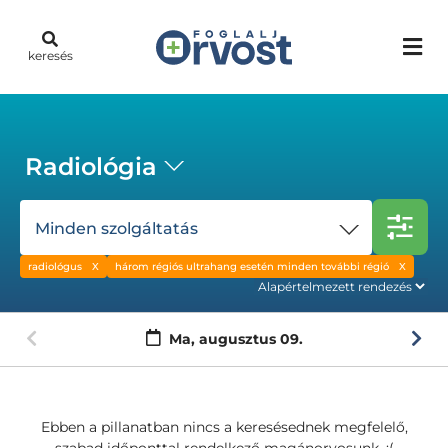
keresés
Radiológia
Minden szolgáltatás
radiológus
három régiós ultrahang esetén minden további régió
Ma,
augusztus 09.
Ebben a pillanatban nincs a keresésednek megfelelő,