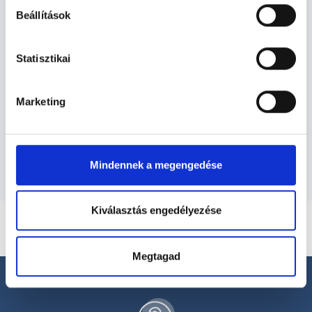
Beállítások
Radiológus - Radiológia
Statisztikai
Radiológia TERÜLETHEZ KAPCSOLÓDÓ
SZAKTERÜLETEK
Marketing
Szolgáltatások
Mindennek a megengedése
Kiválasztás engedélyezése
Megtagad