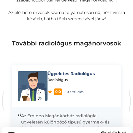
szabad időponttal rendelkező magánorvosunk. :(
Az elérhető orvosok száma folyamatosan nő, nézz vissza
később, hátha több szerencsével jársz!
További radiológus magánorvosok
Ügyeletes Radiológus
K
Radiológus
0.0
0 értékelés
“
Az Emineo Magánkórház radiológiai
ügyeletén különböző típusú gyermek- és
felnőtt röntgen vizsgálat elvégézésére van