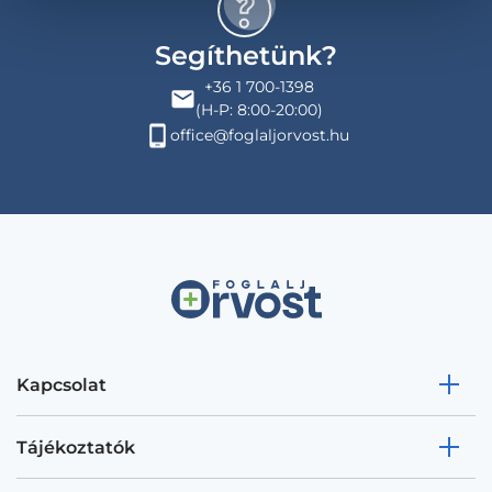
Segíthetünk?
+36 1 700-1398
(H-P: 8:00-20:00)
office@foglaljorvost.hu
Kapcsolat
Tájékoztatók