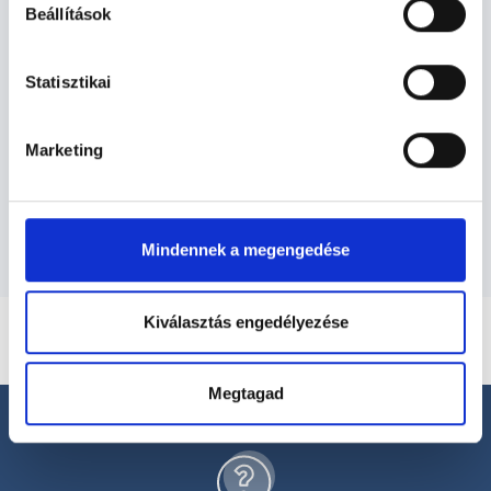
Beállítások
Radiológia TERÜLETHEZ KAPCSOLÓDÓ
SZAKTERÜLETEK
Statisztikai
Szolgáltatások
Marketing
Budapesti és vidéki radiológus orvosok
Mindennek a megengedése
Kiválasztás engedélyezése
Megtagad