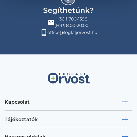
Segíthetünk?
+36 1 700-1398
(H-P: 8:00-20:00)
office@foglaljorvost.hu
Kapcsolat
Tájékoztatók
Hasznos oldalak