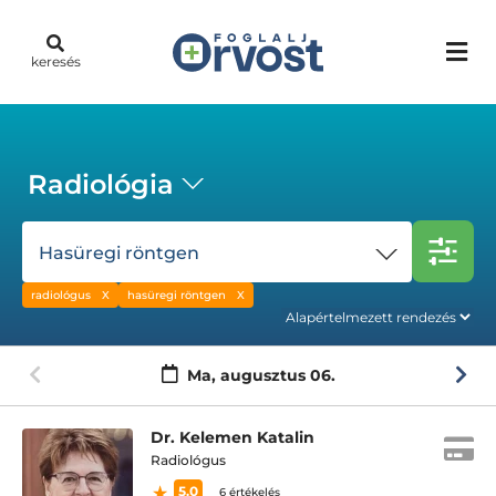
keresés
Radiológia
Hasüregi röntgen
radiológus
hasüregi röntgen
Ma,
augusztus 06.
Dr. Kelemen Katalin
Radiológus
5.0
6 értékelés