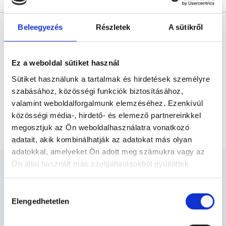
* Szakorvos jelölt (rezidens): általános orvosi oklevéllel rendelkező
Beleegyezés
Részletek
A sütikről
orvos, aki jogszabályok szerinti szakorvosi szakképesítés
megszerzésére irányuló képzésben vesz részt. Ezen orvosok által
önállóan nem végezhető szakmai tevékenységért teljes
felelősséggel tartozik és azt közvetlenül felügyeli az egészségügyi
szolgáltató szakorvosa az első részvizsgáig, utána pedig a
Ez a weboldal sütiket használ
szakorvosjelölt önállóan láthat el feladatokat. A foglaljorvost.hu
felelősségét kizárja esetleges névazonosságért bármely szakorvos
Sütiket használunk a tartalmak és hirdetések személyre
és szakorvosjelölt esetén.
szabásához, közösségi funkciók biztosításához,
valamint weboldalforgalmunk elemzéséhez. Ezenkívül
közösségi média-, hirdető- és elemező partnereinkkel
Főoldal
Radiológus
Hasüregi röntgen
megosztjuk az Ön weboldalhasználatra vonatkozó
adatait, akik kombinálhatják az adatokat más olyan
adatokkal, amelyeket Ön adott meg számukra vagy az
Ön által használt más szolgáltatásokból gyűjtöttek.
Cookie
Hozzájárulás
szabályzat:
https://foglaljorvost.hu/info/foglaljorvost-
Elengedhetetlen
kiválasztása
Radiológus - Radiológia
hu-cookie-szabalyzat/