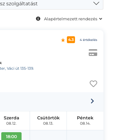
sz szolgáltatást
4.3
4 értékelés
k
r, Váci út 135-139.
Szerda
Csütörtök
Péntek
08.12.
08.13.
08.14.
18:00