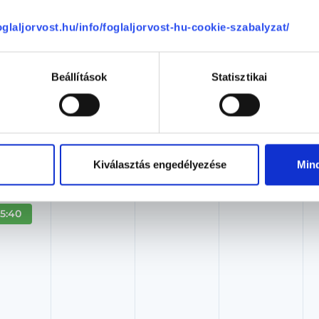
Óbudai Mozgásszervi Magánrendelő
foglaljorvost.hu/info/foglaljorvost-hu-cookie-szabalyzat/
Budapest, III. kerület, Bokor utca 17-21.
Árlista
Adatlap
Beállítások
Statisztikai
Aug. 08. - Aug. 14.
ombat
Vasárnap
Hétfő
Kedd
ma
08.09.
08.10.
08.11.
Kiválasztás engedélyezése
Min
12:20
15:40