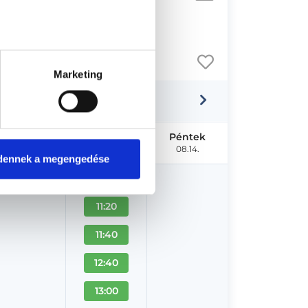
Marketing
Szerda
Csütörtök
Péntek
08.12.
08.13.
08.14.
dennek a megengedése
10:40
11:20
11:40
12:40
13:00