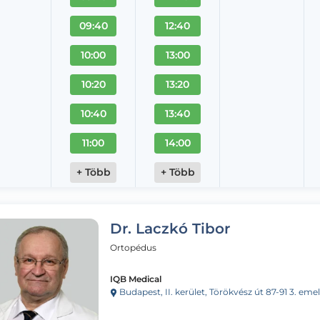
09:40
12:40
10:00
13:00
10:20
13:20
10:40
13:40
11:00
14:00
+ Több
+ Több
Dr. Laczkó Tibor
Ortopédus
IQB Medical
Budapest, II. kerület, Törökvész út 87-91 3. emelet 220 