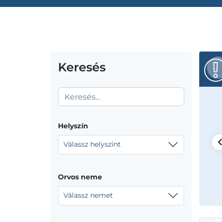
Keresés
i Zoltán
Helyszín
tékelés
Válassz helyszínt
 Zoltán magánrendelése
. kerület, Lajos utca 74-76.
Orvos neme
Válassz nemet