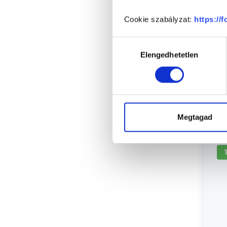
Cookie szabályzat:
https://
Hozzájárulás
Elengedhetetlen
kiválasztása
Sz
Megtagad