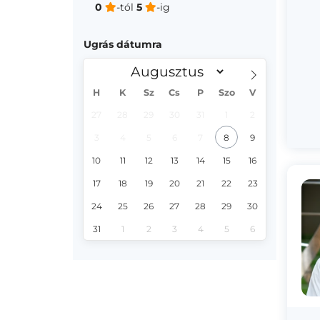
0
-tól
5
-ig
Ugrás dátumra
H
K
Sz
Cs
P
Szo
V
27
28
29
30
31
1
2
3
4
5
6
7
8
9
10
11
12
13
14
15
16
17
18
19
20
21
22
23
24
25
26
27
28
29
30
31
1
2
3
4
5
6