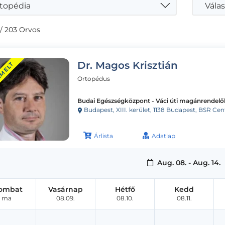
topédia
Válas
/ 203 Orvos
Dr. Magos Krisztián
EMELT
Ortopédus
Budai Egészségközpont - Váci úti magánrendelő
Budapest, XIII. kerület, 1138 Budapest, BSR Cente
Árlista
Adatlap
Aug. 08. - Aug. 14.
ombat
Vasárnap
Hétfő
Kedd
ma
08.09.
08.10.
08.11.