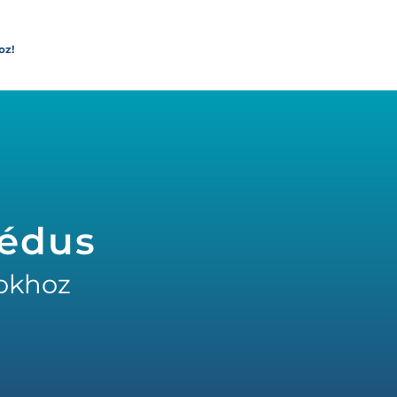
oz!
pédus
okhoz