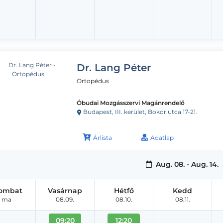
Dr. Lang Péter
Ortopédus
Óbudai Mozgásszervi Magánrendelő
Budapest, III. kerület, Bokor utca 17-21.
Árlista
Adatlap
Aug. 08. - Aug. 14.
ombat
Vasárnap
Hétfő
Kedd
ma
08.09.
08.10.
08.11.
09:20
12:20