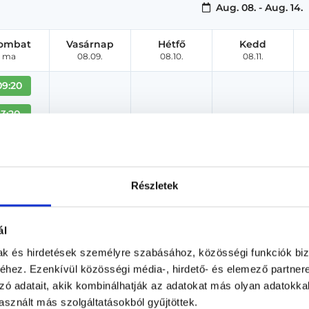
Aug. 08. - Aug. 14.
ombat
Vasárnap
Hétfő
Kedd
ma
08.09.
08.10.
08.11.
09:20
13:20
14:40
Részletek
ál
mak és hirdetések személyre szabásához, közösségi funkciók biz
hez. Ezenkívül közösségi média-, hirdető- és elemező partner
Dr. Bartha János
zó adatait, akik kombinálhatják az adatokat más olyan adatokka
Ortopédus
sznált más szolgáltatásokból gyűjtöttek.