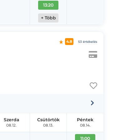
13:20
+ Több
4.8
53 értékelés
Szerda
Csütörtök
Péntek
08.12.
08.13.
08.14.
11:00