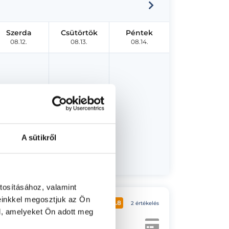
Szerda
Csütörtök
Péntek
08.12.
08.13.
08.14.
A sütikről
tosításához, valamint
einkkel megosztjuk az Ön
4.8
2 értékelés
l, amelyeket Ön adott meg