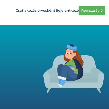
Csatlakozás orvosként
Bejelentkezés
Regisztráció