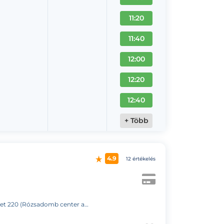
11:20
11:40
12:00
12:20
12:40
+ Több
4.9
12 értékelés
(Rózsadomb center a posta mellett)