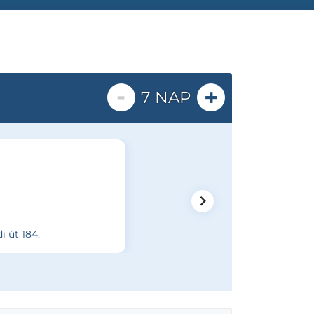
-
+
7 NAP
i út 184.