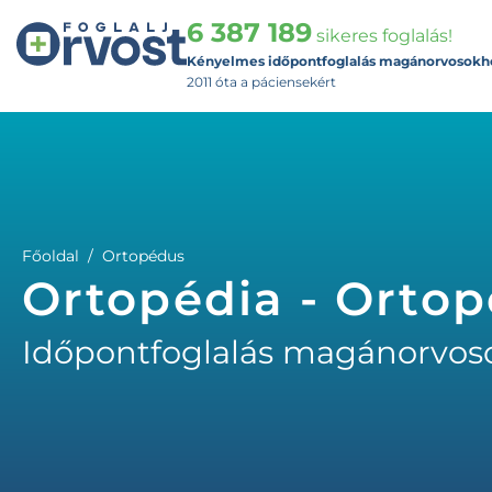
6 387 189
sikeres foglalás!
Kényelmes időpontfoglalás magánorvosokh
2011 óta a páciensekért
Főoldal
Ortopédus
Ortopédia - Orto
Időpontfoglalás magánorvos