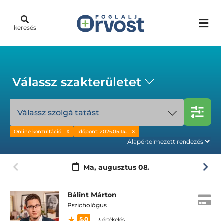
keresés
Válassz szakterületet
Válassz szolgáltatást
Online konzultáció
Időpont: 2026.05.14.
Ma,
augusztus 08.
Bálint Márton
Pszichológus
5.0
3 értékelés