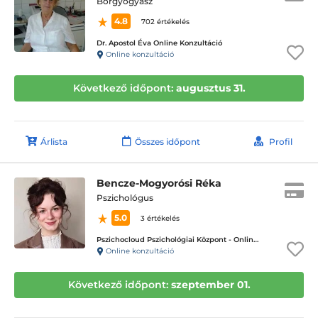
Bőrgyógyász
4.8
702 értékelés
Dr. Apostol Éva Online Konzultáció
Online konzultáció
Következő időpont:
augusztus 31.
Árlista
Összes időpont
Profil
Bencze-Mogyorósi Réka
Pszichológus
5.0
3 értékelés
Pszichocloud Pszichológiai Központ - Online ügyfélfogadás
Online konzultáció
Következő időpont:
szeptember 01.