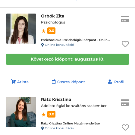
Orbók Zita
Pszichológus
0.0
Pszichocloud Pszichológiai Központ - Online ügyfélfogadás
Online konzultáció
Következő időpont:
augusztus 10.
Árlista
Összes időpont
Profil
Rátz Krisztina
Addiktológiai konzultáns szakember
0.0
Rátz Krisztina Online Magánrendelése
Online konzultáció