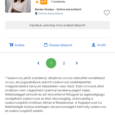
4.9
7 értékelés
Benke Orsolya - Online konzultáció
Online konzultáció
Sajnáljuk, jelenleg nincs szabad időpont!
Árlista
Összes időpont
Profil
‹
›
1
2
* Szakorvos jelölt (rezidens): általános orvosi oklevéllel rendelkező
orvos, aki jogszabályok szerinti szakorvosi szakképesítés
megszerzésére irányuló képzésben vesz részt. Ezen orvosok által
önállóan nem végezhető szakmai tevékenységért teljes
felelősséggel tartozik és azt közvetlenül felügyeli az egészségügyi
szolgáltató szakorvosa az első részvizsgáig, utána pedig a
szakorvosjelölt önállóan láthat el feladatokat. A foglaljorvost.hu
felelősségét kizárja esetleges névazonosságért bármely szakorvos
és szakorvosjelölt esetén.