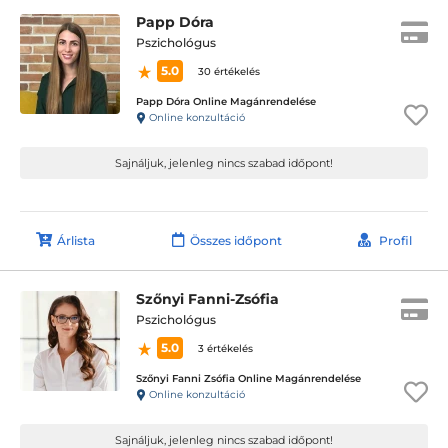
Papp Dóra
Pszichológus
5.0
30 értékelés
Papp Dóra Online Magánrendelése
Online konzultáció
Sajnáljuk, jelenleg nincs szabad időpont!
Árlista
Összes időpont
Profil
Szőnyi Fanni-Zsófia
Pszichológus
5.0
3 értékelés
Szőnyi Fanni Zsófia Online Magánrendelése
Online konzultáció
Sajnáljuk, jelenleg nincs szabad időpont!