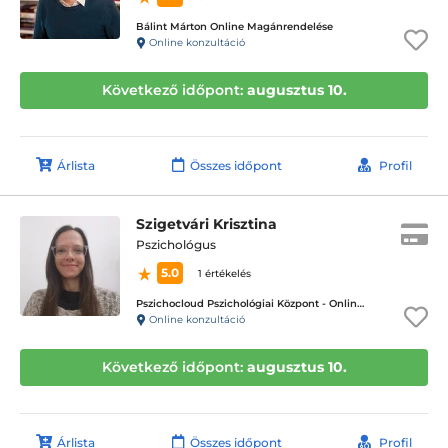
Bálint Márton Online Magánrendelése
Online konzultáció
Következő időpont:
augusztus 10.
Árlista
Összes időpont
Profil
Szigetvári Krisztina
Pszichológus
5.0
1 értékelés
Pszichocloud Pszichológiai Központ - Online ügyfélfogadás
Online konzultáció
Következő időpont:
augusztus 10.
Árlista
Összes időpont
Profil