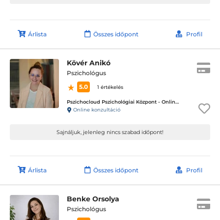
Árlista
Összes időpont
Profil
Kövér Anikó
Pszichológus
5.0
1 értékelés
Pszichocloud Pszichológiai Központ - Online ügyfélfogadás
Online konzultáció
Sajnáljuk, jelenleg nincs szabad időpont!
Árlista
Összes időpont
Profil
Benke Orsolya
Pszichológus