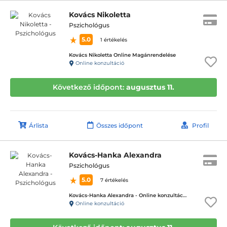
Kovács Nikoletta
Pszichológus
5.0
1 értékelés
Kovács Nikoletta Online Magánrendelése
Online konzultáció
Következő időpont:
augusztus 11.
Árlista
Összes időpont
Profil
Kovács-Hanka Alexandra
Pszichológus
5.0
7 értékelés
Kovács-Hanka Alexandra - Online konzultáció
Online konzultáció