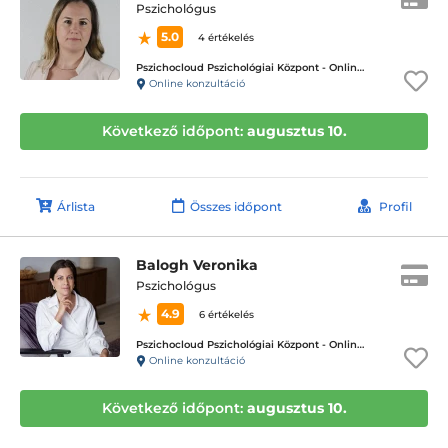
Pszichológus
5.0
4 értékelés
Pszichocloud Pszichológiai Központ - Online ügyfélfogadás
Online konzultáció
Következő időpont:
augusztus 10.
Árlista
Összes időpont
Profil
Balogh Veronika
Pszichológus
4.9
6 értékelés
Pszichocloud Pszichológiai Központ - Online ügyfélfogadás
Online konzultáció
Következő időpont:
augusztus 10.