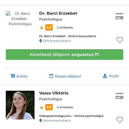
Dr. Barci Erzsébet
Pszichológus
5.0
2 értékelés
Dr. Barci Erzsébet - Online konzultáció
Online konzultáció
Következő időpont:
augusztus 17.
Árlista
Összes időpont
Profil
Vasas Viktória
Pszichológus
5.0
4 értékelés
Videopszichologus.hu - Online pszichológia
Online konzultáció