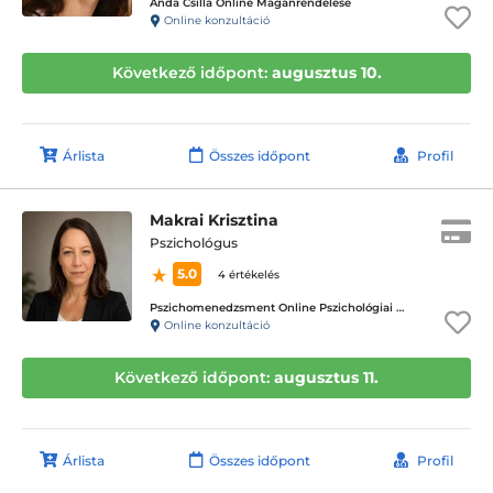
Anda Csilla Online Magánrendelése
Online konzultáció
Következő időpont:
augusztus 10.
Árlista
Összes időpont
Profil
Makrai Krisztina
Pszichológus
5.0
4 értékelés
Pszichomenedzsment Online Pszichológiai Tanácsadó Központ
Online konzultáció
Következő időpont:
augusztus 11.
Árlista
Összes időpont
Profil