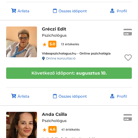
Árlista
Összes időpont
Profil
Gréczi Edit
Pszichológus
5.0
13 értékelés
Videopszichologus.hu - Online pszichológia
Online konzultáció
Következő időpont:
augusztus 10.
Árlista
Összes időpont
Profil
Anda Csilla
Pszichológus
4.6
41 értékelés