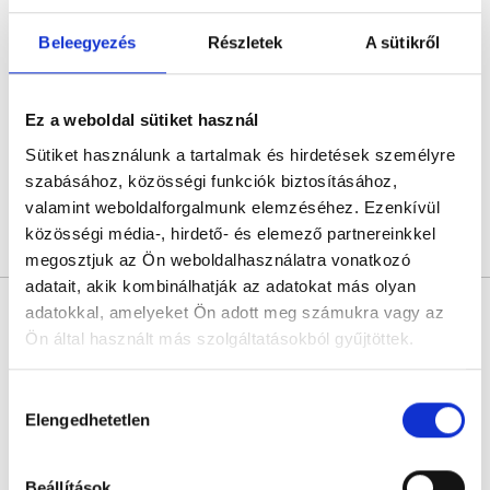
Sebestyén Szilvia Tünde
Pszichológus
Beleegyezés
Részletek
A sütikről
0.0
Sebestyén Szilvia Tünde - Psychology&Coaching - ICD terápiás magánpraxis
Online konzultáció
Ez a weboldal sütiket használ
Sütiket használunk a tartalmak és hirdetések személyre
Következő időpont:
augusztus 12.
szabásához, közösségi funkciók biztosításához,
valamint weboldalforgalmunk elemzéséhez. Ezenkívül
közösségi média-, hirdető- és elemező partnereinkkel
Árlista
Összes időpont
Profil
megosztjuk az Ön weboldalhasználatra vonatkozó
adatait, akik kombinálhatják az adatokat más olyan
Kuklis Vanda
adatokkal, amelyeket Ön adott meg számukra vagy az
Pszichológus
Ön által használt más szolgáltatásokból gyűjtöttek.
5.0
6 értékelés
Cookie
Kuklis Vanda - Online konzultáció
Hozzájárulás
Online konzultáció
szabályzat:
https://foglaljorvost.hu/info/foglaljorvost-
Elengedhetetlen
kiválasztása
hu-cookie-szabalyzat/
Következő időpont:
augusztus 13.
Beállítások