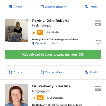
Árlista
Összes időpont
Profil
Perényi Dóra Roberta
Pszichológus
5.0
1 értékelés
Perényi Dóra Online magánrendelése
Online konzultáció
Következő időpont:
szeptember 03.
Árlista
Összes időpont
Profil
Dr. Radványi Krisztina
Nőgyógyász
4.9
1761 értékelés
Dr. Radványi Krisztina Online konzultáció