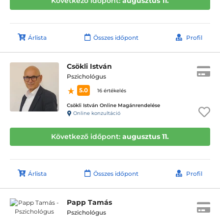
Következő időpont:
augusztus 11.
Árlista
Összes időpont
Profil
Csökli István
Pszichológus
5.0
16 értékelés
Csökli István Online Magánrendelése
Online konzultáció
Következő időpont:
augusztus 11.
Árlista
Összes időpont
Profil
Papp Tamás
Pszichológus