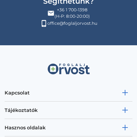
Segíthetünk?
+36 1 700-1398
(H-P: 8:00-20:00)
office@foglaljorvost.hu
Kapcsolat
Tájékoztatók
Hasznos oldalak