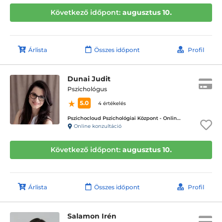
Következő időpont:
augusztus 10.
Árlista
Összes időpont
Profil
Dunai Judit
Pszichológus
5.0
4 értékelés
Pszichocloud Pszichológiai Központ - Online ügyfélfogadás
Online konzultáció
Következő időpont:
augusztus 10.
Árlista
Összes időpont
Profil
Salamon Irén