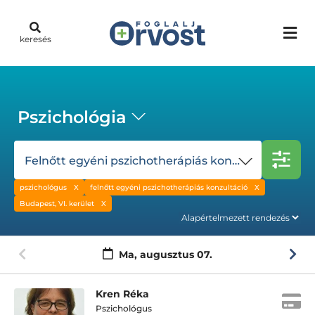
keresés
Pszichológia
Felnőtt egyéni pszichotherápiás konzultáció
pszichológus
felnőtt egyéni pszichotherápiás konzultáció
Budapest, VI. kerület
Ma,
augusztus 07.
Kren Réka
Pszichológus