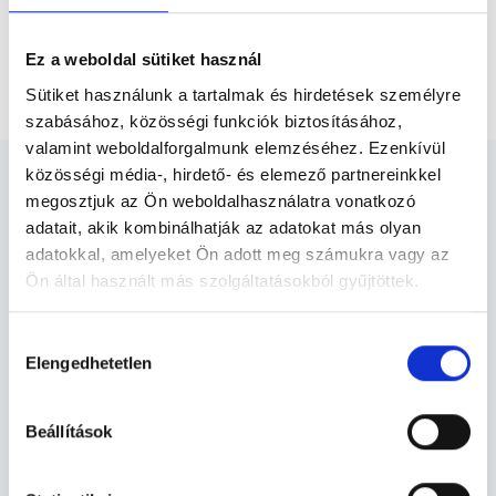
Pszichológus Budapest, VI. kerület
Ez a weboldal sütiket használ
Felnőtt egyéni pszichotherápiás konzultáció
Sütiket használunk a tartalmak és hirdetések személyre
szabásához, közösségi funkciók biztosításához,
valamint weboldalforgalmunk elemzéséhez. Ezenkívül
közösségi média-, hirdető- és elemező partnereinkkel
megosztjuk az Ön weboldalhasználatra vonatkozó
adatait, akik kombinálhatják az adatokat más olyan
adatokkal, amelyeket Ön adott meg számukra vagy az
Pszichológus Budapest, VI.
Ön által használt más szolgáltatásokból gyűjtöttek.
kerület - Pszichológia
Cookie
Hozzájárulás
szabályzat:
https://foglaljorvost.hu/info/foglaljorvost-
Elengedhetetlen
kiválasztása
Pszichológia TERÜLETHEZ KAPCSOLÓDÓ
hu-cookie-szabalyzat/
SZAKTERÜLETEK
Beállítások
Szolgáltatások