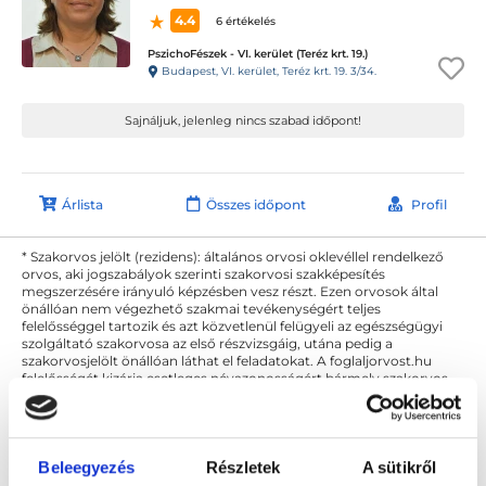
4.4
6 értékelés
PszichoFészek - VI. kerület (Teréz krt. 19.)
Budapest, VI. kerület, Teréz krt. 19. 3/34.
Sajnáljuk, jelenleg nincs szabad időpont!
Árlista
Összes időpont
Profil
* Szakorvos jelölt (rezidens): általános orvosi oklevéllel rendelkező
orvos, aki jogszabályok szerinti szakorvosi szakképesítés
megszerzésére irányuló képzésben vesz részt. Ezen orvosok által
önállóan nem végezhető szakmai tevékenységért teljes
felelősséggel tartozik és azt közvetlenül felügyeli az egészségügyi
szolgáltató szakorvosa az első részvizsgáig, utána pedig a
szakorvosjelölt önállóan láthat el feladatokat. A foglaljorvost.hu
felelősségét kizárja esetleges névazonosságért bármely szakorvos
és szakorvosjelölt esetén.
Beleegyezés
Részletek
A sütikről
Főoldal
Pszichológus