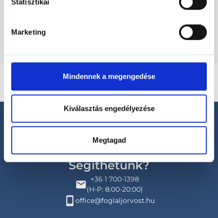
Statisztikai
Budapesti és vidéki pszichológus orvosok
Marketing
Mindennek a megengedése
Kiválasztás engedélyezése
Megtagad
Segíthetünk?
+36 1 700-1398
(H-P: 8:00-20:00)
office@foglaljorvost.hu