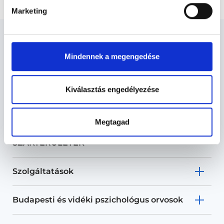
Marketing
Mindennek a megengedése
Pszichológus Budapest, VI.
Kiválasztás engedélyezése
kerület - Pszichológia
Megtagad
Pszichológia TERÜLETHEZ KAPCSOLÓDÓ
SZAKTERÜLETEK
Szolgáltatások
Budapesti és vidéki pszichológus orvosok