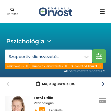
keresés
Pszichológia
Szupportív kliensvezetés
pszichológus
szupportív kliensvezetés
Budapest, VI. kerület
Ma,
augusztus 08.
Tatai Csilla
Pszichológus
3.2
2 értékelés