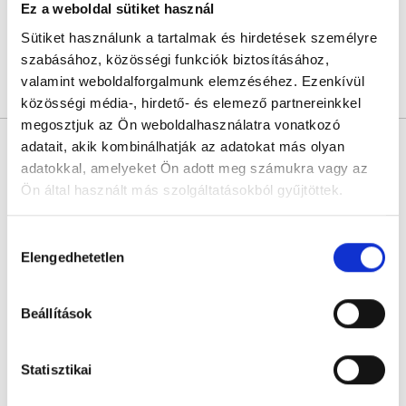
Ez a weboldal sütiket használ
Sajnáljuk, jelenleg nincs szabad időpont!
Sütiket használunk a tartalmak és hirdetések személyre
szabásához, közösségi funkciók biztosításához,
valamint weboldalforgalmunk elemzéséhez. Ezenkívül
Árlista
Összes időpont
Profil
közösségi média-, hirdető- és elemező partnereinkkel
megosztjuk az Ön weboldalhasználatra vonatkozó
* Szakorvos jelölt (rezidens): általános orvosi oklevéllel rendelkező
adatait, akik kombinálhatják az adatokat más olyan
orvos, aki jogszabályok szerinti szakorvosi szakképesítés
megszerzésére irányuló képzésben vesz részt. Ezen orvosok által
adatokkal, amelyeket Ön adott meg számukra vagy az
önállóan nem végezhető szakmai tevékenységért teljes
Ön által használt más szolgáltatásokból gyűjtöttek.
felelősséggel tartozik és azt közvetlenül felügyeli az egészségügyi
szolgáltató szakorvosa az első részvizsgáig, utána pedig a
szakorvosjelölt önállóan láthat el feladatokat. A foglaljorvost.hu
Cookie
felelősségét kizárja esetleges névazonosságért bármely szakorvos
Hozzájárulás
és szakorvosjelölt esetén.
szabályzat:
https://foglaljorvost.hu/info/foglaljorvost-
Elengedhetetlen
kiválasztása
hu-cookie-szabalyzat/
Főoldal
Pszichológus
Beállítások
Pszichológus Budapest, VI. kerület
Statisztikai
Szupportív kliensvezetés