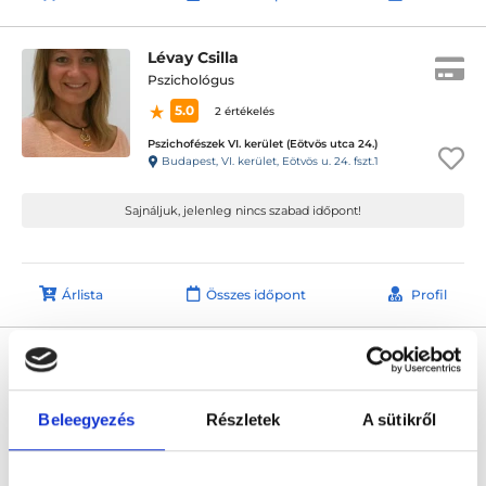
Lévay Csilla
Pszichológus
5.0
2 értékelés
Pszichofészek VI. kerület (Eötvös utca 24.)
Budapest, VI. kerület, Eötvös u. 24. fszt.1
Sajnáljuk, jelenleg nincs szabad időpont!
Árlista
Összes időpont
Profil
Kren Réka
Pszichológus
4.4
6 értékelés
Beleegyezés
Részletek
A sütikről
PszichoFészek - VI. kerület (Teréz krt. 19.)
Budapest, VI. kerület, Teréz krt. 19. 3/34.