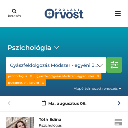
keresés
Pszichológia
Gyászfeldolgozás Módszer - egyéni ülés
pszichológus
gyászfeldolgozás Módszer - egyéni ülés
Budapest, VII. kerület
Ma,
augusztus 06.
Tóth Edina
Pszichológus