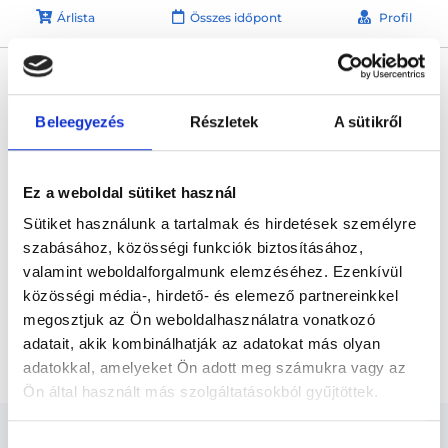
Árlista
Összes időpont
Profil
* Szakorvos jelölt (rezidens): általános orvosi oklevéllel rendelkező
orvos, aki jogszabályok szerinti szakorvosi szakképesítés
megszerzésére irányuló képzésben vesz részt. Ezen orvosok által
önállóan nem végezhető szakmai tevékenységért teljes
Beleegyezés
Részletek
A sütikről
felelősséggel tartozik és azt közvetlenül felügyeli az egészségügyi
szolgáltató szakorvosa az első részvizsgáig, utána pedig a
szakorvosjelölt önállóan láthat el feladatokat. A foglaljorvost.hu
felelősségét kizárja esetleges névazonosságért bármely szakorvos
Ez a weboldal sütiket használ
és szakorvosjelölt esetén.
Sütiket használunk a tartalmak és hirdetések személyre
szabásához, közösségi funkciók biztosításához,
Főoldal
Pszichológus
valamint weboldalforgalmunk elemzéséhez. Ezenkívül
közösségi média-, hirdető- és elemező partnereinkkel
Pszichológus Budapest, VII. kerület
megosztjuk az Ön weboldalhasználatra vonatkozó
adatait, akik kombinálhatják az adatokat más olyan
Gyászfeldolgozás Módszer - egyéni ülés
adatokkal, amelyeket Ön adott meg számukra vagy az
Ön által használt más szolgáltatásokból gyűjtöttek.
Cookie
Hozzájárulás