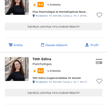
5.0
4 értékelés
Flow Pszichológiai és Mentálhigiénés Rendelő
Budapest, VII. kerület, Garay u. 44. 1. emelet 10. ajtó. Kapucsengő: 19.
Sajnáljuk, jelenleg nincs szabad időpont!
Árlista
Összes időpont
Profil
Tóth Edina
Pszichológus
5.0
4 értékelés
Tóth Edina magánrendelése VII. kerület
Budapest, VII. kerület, Garay u. 44. 1. em./10.
Sajnáljuk, jelenleg nincs szabad időpont!