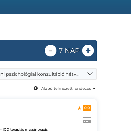
-
+
7 NAP
Egyéni pszichológiai konzultáció hétvégén
0.0
- ICD terápiás magánpraxis