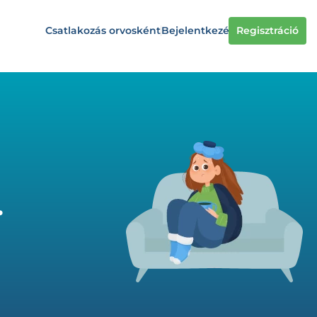
Csatlakozás orvosként
Bejelentkezés
Regisztráció
.