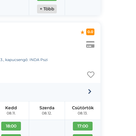
+ Több
0.0
et 3., kapucsengő: INDA Pszi
Kedd
Szerda
Csütörtök
08.11.
08.12.
08.13.
18:00
17:00