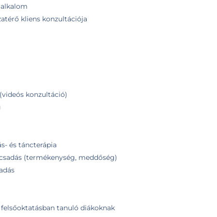
ő alkalom
zatérő kliens konzultációja
(videós konzultáció)
g
- és táncterápia
ácsadás (termékenység, meddőség)
sadás
 felsőoktatásban tanuló diákoknak