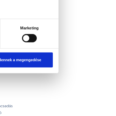
Marketing
dennek a megengedése
gramozás (NLP)
ácsadás
ó