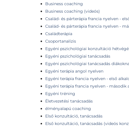
Business coaching
Business coaching (videós)
Család- és párterápia francia nyelven - el
Család- és párterápia francia nyelven - m
Családterápia
Csoportanalízis
Egyéni pszichológiai konzultáció hétvég
Egyéni pszichológiai tanácsadás
Egyéni pszichológiai tanácsadás diákokn
Egyéni terápia angol nyelven
Egyéni terápia francia nyelven - első alka
Egyéni terápia francia nyelven - második
Egyéni tréning
Életvezetési tanácsadás
élményalapú coaching
Első konzultáció, tanácsadás
Első konzultáció, tanácsadás (videós konz