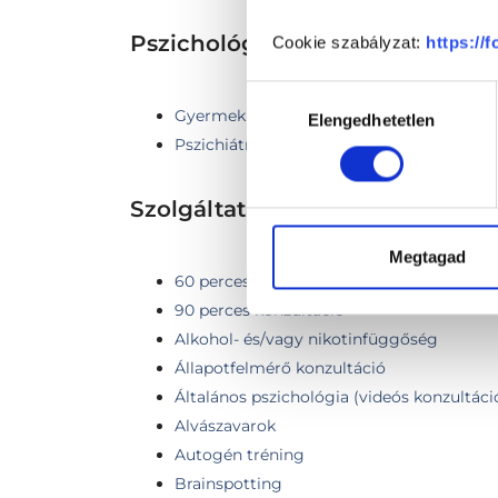
Pszichológia TERÜLETHEZ K
Cookie szabályzat:
https://
Hozzájárulás
Gyermekpszichológia
Elengedhetetlen
kiválasztása
Pszichiátria
Szolgáltatások
Megtagad
60 perces konzultáció
90 perces konzultáció
Alkohol- és/vagy nikotinfüggőség
Állapotfelmérő konzultáció
Általános pszichológia (videós konzultáci
Alvászavarok
Autogén tréning
Brainspotting