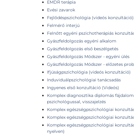
EMDR terápia
Evési zavarok
Fejlődéspszichológia (videós konzultáció)
Felmérő interjú
Felnőtt egyéni pszichotherápiás konzultá
Gyászfeldolgozás egyéni alkalom
Gyászfeldolgozás első beszélgetés
Gyászfeldolgozás Módszer - egyéni ülés
Gyászfeldolgozás Módszer - előzetes prob
Ifjúságpszichológia (videós konzultáció)
Induviduálpszichológiai tanácsadás
Ingyenes első konzultáció (Videós)
Komplex diagnosztika diplomás fájdaloms
pszichológussal, visszajelzés
Komplex egészségpszichológiai konzultá
Komplex egészségpszichológiai konzultác
Komplex egészségpszichológiai konzultáci
nyelven)