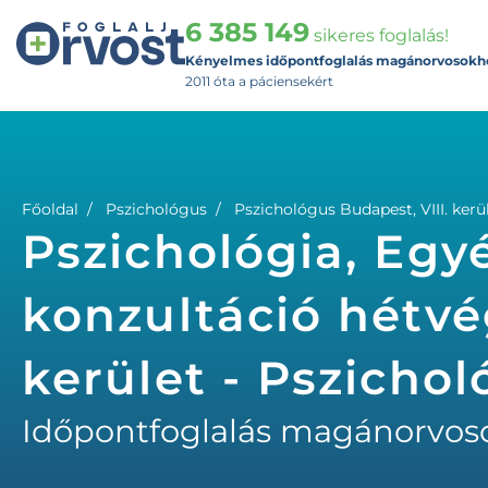
6 385 149
sikeres foglalás!
Kényelmes időpontfoglalás magánorvosokh
2011 óta a páciensekért
Főoldal
Pszichológus
Pszichológus Budapest, VIII. kerü
Pszichológia, Egyé
konzultáció hétvé
kerület - Pszicho
Időpontfoglalás magánorvos