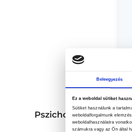
* Sz
megs
fele
Beleegyezés
szak
és s
Ez a weboldal sütiket haszn
Sütiket használunk a tartal
Pszichológus Budapest,
weboldalforgalmunk elemzésé
weboldalhasználatra vonatko
számukra vagy az Ön által ha