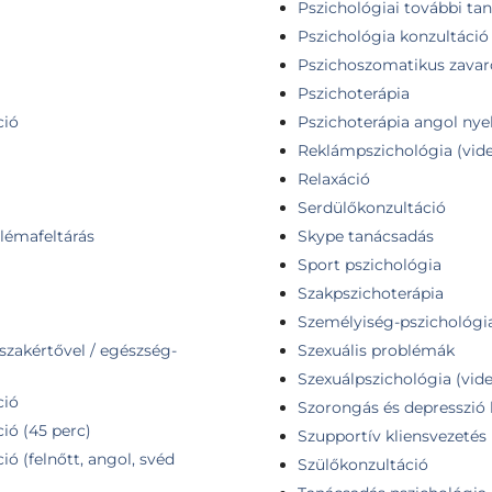
Pszichológiai további ta
Pszichológia konzultáció
Pszichoszomatikus zavar
Pszichoterápia
ció
Pszichoterápia angol nye
Reklámpszichológia (vide
Relaxáció
Serdülőkonzultáció
lémafeltárás
Skype tanácsadás
Sport pszichológia
Szakpszichoterápia
Személyiség-pszichológia
zakértővel / egészség-
Szexuális problémák
Szexuálpszichológia (vid
ció
Szorongás és depresszió 
ió (45 perc)
Szupportív kliensvezetés
ó (felnőtt, angol, svéd
Szülőkonzultáció