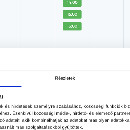
14:00
15:00
16:00
akorvos jelölt (rezidens): általános orvosi oklevéllel rendelkező orvos, aki j
zerzésére irányuló képzésben vesz részt. Ezen orvosok által önállóan nem
lősséggel tartozik és azt közvetlenül felügyeli az egészségügyi szolgáltató s
Részletek
orvosjelölt önállóan láthat el feladatokat. A foglaljorvost.hu felelősségét 
zakorvosjelölt esetén.
ál
mak és hirdetések személyre szabásához, közösségi funkciók biz
 VIII. kerület - Pszichológia
hez. Ezenkívül közösségi média-, hirdető- és elemező partner
zó adatait, akik kombinálhatják az adatokat más olyan adatokka
sznált más szolgáltatásokból gyűjtöttek.