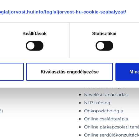
APCSOLÓDÓ SZAKTERÜLETEK
foglaljorvost.hu/info/foglaljorvost-hu-cookie-szabalyzat/
Beállítások
Statisztikai
Kiválasztás engedélyezése
Min
Neuro-Lingvisztikus Pro
Neuropszichológia
Nevelési tanácsadás
NLP tréning
ó)
Onkopszichológia
Online családterápia
Online párkapcsolati tan
Online serdülőkonzultáci