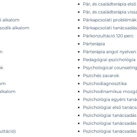
Pár, és családterápia els
Pár, és családterápia viss
ső alkalom
Párkapcsolati problémák
ásodik alkalom
Párkapcsolati tanácsadás
Párkonzultáció 120 perc
Párterápia
én
Párterápia angol nyelven
Pedagógiai pszichológia 
ak
Psychological counselin
Pszichés zavarok
lom
Pszichodiagnosztika
 alkalom
Pszichodinamikus mozgás
Pszichológia egyéni tan
Pszichológiai első tanác
Pszichológiai tanácsadás
Pszichológiai tanácsadás
ultáció)
Pszichológiai tanácsadás