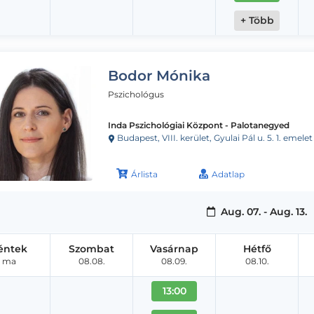
+ Több
Bodor Mónika
Pszichológus
Inda Pszichológiai Központ - Palotanegyed
Budapest, VIII. kerület, Gyulai Pál u. 5. 1. emel
Árlista
Adatlap
Aug. 07. - Aug. 13.
éntek
Szombat
Vasárnap
Hétfő
ma
08.08.
08.09.
08.10.
13:00