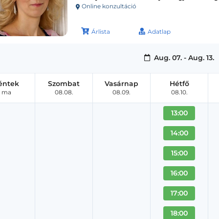
Online konzultáció
Árlista
Adatlap
Aug. 07. - Aug. 13.
éntek
Szombat
Vasárnap
Hétfő
ma
08.08.
08.09.
08.10.
13:00
14:00
15:00
16:00
17:00
18:00