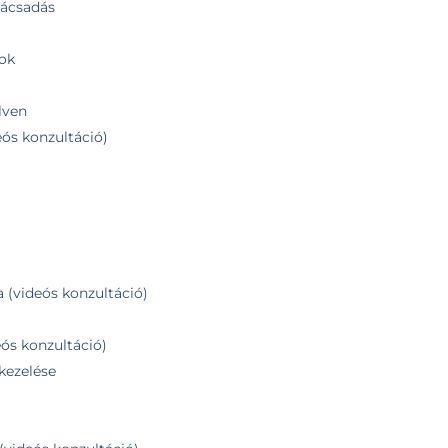
nácsadás
ok
lven
ós konzultáció)
 (videós konzultáció)
eós konzultáció)
kezelése