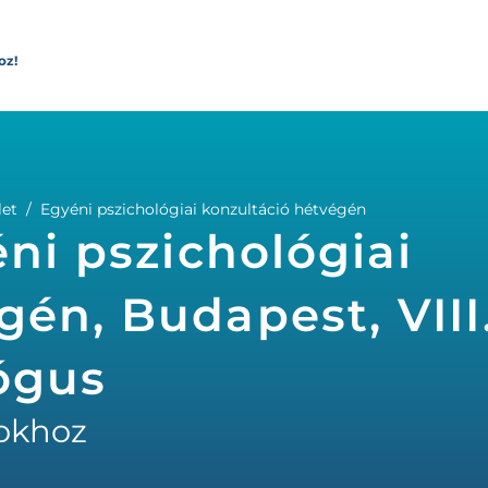
oz!
let
Egyéni pszichológiai konzultáció hétvégén
ni pszichológiai
gén, Budapest, VIII
lógus
okhoz