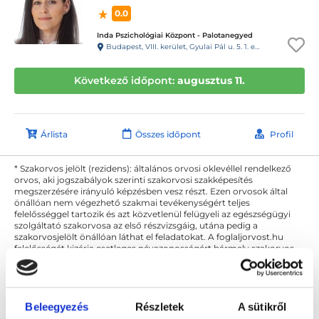
0.0
Inda Pszichológiai Központ - Palotanegyed
Budapest, VIII. kerület, Gyulai Pál u. 5. 1. emelet 3., kapucsengő: INDA Pszi
Következő időpont:
augusztus 11.
Árlista
Összes időpont
Profil
* Szakorvos jelölt (rezidens): általános orvosi oklevéllel rendelkező
orvos, aki jogszabályok szerinti szakorvosi szakképesítés
megszerzésére irányuló képzésben vesz részt. Ezen orvosok által
önállóan nem végezhető szakmai tevékenységért teljes
felelősséggel tartozik és azt közvetlenül felügyeli az egészségügyi
szolgáltató szakorvosa az első részvizsgáig, utána pedig a
szakorvosjelölt önállóan láthat el feladatokat. A foglaljorvost.hu
felelősségét kizárja esetleges névazonosságért bármely szakorvos
és szakorvosjelölt esetén.
Beleegyezés
Részletek
A sütikről
Főoldal
Pszichológus