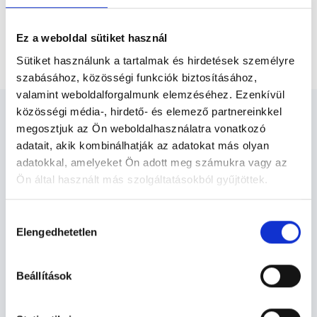
Pszichológus Budapest, VIII. kerület
Ez a weboldal sütiket használ
Online párkapcsolati tanácsadás
Sütiket használunk a tartalmak és hirdetések személyre
szabásához, közösségi funkciók biztosításához,
valamint weboldalforgalmunk elemzéséhez. Ezenkívül
közösségi média-, hirdető- és elemező partnereinkkel
megosztjuk az Ön weboldalhasználatra vonatkozó
adatait, akik kombinálhatják az adatokat más olyan
adatokkal, amelyeket Ön adott meg számukra vagy az
Pszichológus Budapest, VIII.
Ön által használt más szolgáltatásokból gyűjtöttek.
kerület - Pszichológia
Cookie
Hozzájárulás
szabályzat:
https://foglaljorvost.hu/info/foglaljorvost-
Elengedhetetlen
kiválasztása
Pszichológia TERÜLETHEZ KAPCSOLÓDÓ
hu-cookie-szabalyzat/
SZAKTERÜLETEK
Beállítások
Szolgáltatások