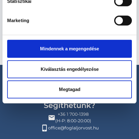
Statisztikai
Budapesti és vidéki pszichológus orvosok
Marketing
Mindennek a megengedése
Kiválasztás engedélyezése
Megtagad
Segíthetünk?
+36 1 700-1398
(H-P: 8:00-20:00)
office@foglaljorvost.hu