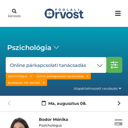
keresés
Pszichológia
Online párkapcsolati tanácsadás
pszichológus
online párkapcsolati tanácsadás
Budapest, VIII. kerület
Ma,
augusztus 08.
Bodor Mónika
Pszichológus