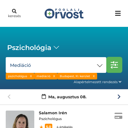
keresés
Pszichológia
Mediáció
pszichológus
mediáció
Budapest, XI. kerület
Ma,
augusztus 08.
Salamon Irén
Pszichológus
5.0
4 értékelés