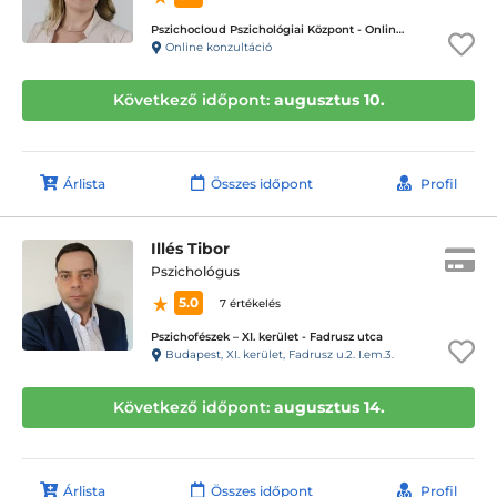
Pszichocloud Pszichológiai Központ - Online ügyfélfogadás
Online konzultáció
Következő időpont:
augusztus 10.
Árlista
Összes időpont
Profil
Illés Tibor
Pszichológus
5.0
7 értékelés
Pszichofészek – XI. kerület - Fadrusz utca
Budapest, XI. kerület, Fadrusz u.2. I.em.3.
Következő időpont:
augusztus 14.
Árlista
Összes időpont
Profil