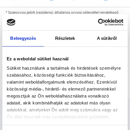
* Szakorvos jelölt (rezidens): általános orvosi oklevéllel rendelkező
orvos, aki jogszabályok szerinti szakorvosi szakképesítés
megszerzésére irányuló képzésben vesz részt. Ezen orvosok által
önállóan nem végezhető szakmai tevékenységért teljes
felelősséggel tartozik és azt közvetlenül felügyeli az egészségügyi
szolgáltató szakorvosa az első részvizsgáig, utána pedig a
Beleegyezés
Részletek
A sütikről
szakorvosjelölt önállóan láthat el feladatokat. A foglaljorvost.hu
felelősségét kizárja esetleges névazonosságért bármely szakorvos
és szakorvosjelölt esetén.
Ez a weboldal sütiket használ
Sütiket használunk a tartalmak és hirdetések személyre
Főoldal
Pszichológus
szabásához, közösségi funkciók biztosításához,
Pszichológus Budapest, XI. kerület
Mediáció
valamint weboldalforgalmunk elemzéséhez. Ezenkívül
közösségi média-, hirdető- és elemező partnereinkkel
megosztjuk az Ön weboldalhasználatra vonatkozó
adatait, akik kombinálhatják az adatokat más olyan
adatokkal, amelyeket Ön adott meg számukra vagy az
Ön által használt más szolgáltatásokból gyűjtöttek.