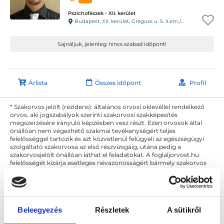
Pszichofészek - XII. kerület
Budapest, XII. kerület, Greguss u. 5. II.em./3.
Sajnáljuk, jelenleg nincs szabad időpont!
Árlista
Összes időpont
Profil
* Szakorvos jelölt (rezidens): általános orvosi oklevéllel rendelkező
orvos, aki jogszabályok szerinti szakorvosi szakképesítés
megszerzésére irányuló képzésben vesz részt. Ezen orvosok által
önállóan nem végezhető szakmai tevékenységért teljes
felelősséggel tartozik és azt közvetlenül felügyeli az egészségügyi
szolgáltató szakorvosa az első részvizsgáig, utána pedig a
szakorvosjelölt önállóan láthat el feladatokat. A foglaljorvost.hu
felelősségét kizárja esetleges névazonosságért bármely szakorvos
és szakorvosjelölt esetén.
Főoldal
Pszichológus
Beleegyezés
Részletek
A sütikről