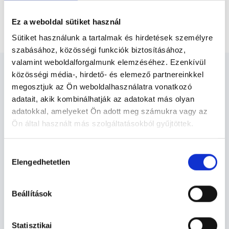
Pszichológus Budapest, XII. kerület
Ez a weboldal sütiket használ
90 perces konzultáció
Sütiket használunk a tartalmak és hirdetések személyre
szabásához, közösségi funkciók biztosításához,
valamint weboldalforgalmunk elemzéséhez. Ezenkívül
közösségi média-, hirdető- és elemező partnereinkkel
megosztjuk az Ön weboldalhasználatra vonatkozó
adatait, akik kombinálhatják az adatokat más olyan
adatokkal, amelyeket Ön adott meg számukra vagy az
Pszichológus Budapest, XII.
Ön által használt más szolgáltatásokból gyűjtöttek.
kerület - Pszichológia
Cookie
Hozzájárulás
szabályzat:
https://foglaljorvost.hu/info/foglaljorvost-
Elengedhetetlen
kiválasztása
Pszichológia TERÜLETHEZ KAPCSOLÓDÓ
hu-cookie-szabalyzat/
SZAKTERÜLETEK
Beállítások
Szolgáltatások
Statisztikai