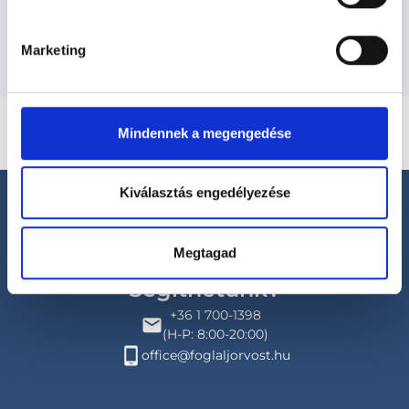
Budapesti és vidéki pszichológus orvosok
Marketing
Mindennek a megengedése
Kiválasztás engedélyezése
Megtagad
Segíthetünk?
+36 1 700-1398
(H-P: 8:00-20:00)
office@foglaljorvost.hu