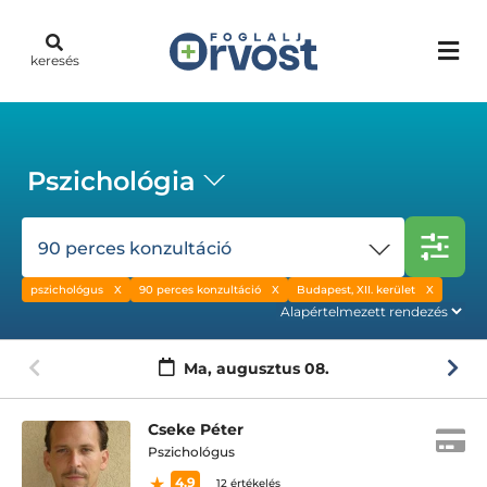
keresés
Pszichológia
90 perces konzultáció
pszichológus
90 perces konzultáció
Budapest, XII. kerület
Ma,
augusztus 08.
Cseke Péter
Pszichológus
4.9
12 értékelés