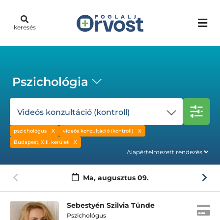
keresés
Pszichológia
Videós konzultáció (kontroll)
pszichológus
videós konzultáció (kontroll)
Budapest, XIII. kerület
Ma,
augusztus 09.
Sebestyén Szilvia Tünde
Pszichológus