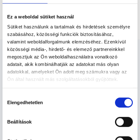
Pszichológus Budapest, XIII. kerület
Ez a weboldal sütiket használ
Videós konzultáció (kontroll)
Sütiket használunk a tartalmak és hirdetések személyre
szabásához, közösségi funkciók biztosításához,
valamint weboldalforgalmunk elemzéséhez. Ezenkívül
közösségi média-, hirdető- és elemező partnereinkkel
megosztjuk az Ön weboldalhasználatra vonatkozó
adatait, akik kombinálhatják az adatokat más olyan
adatokkal, amelyeket Ön adott meg számukra vagy az
Pszichológus Budapest, XIII.
Ön által használt más szolgáltatásokból gyűjtöttek.
kerület - Pszichológia
Cookie
Hozzájárulás
szabályzat:
https://foglaljorvost.hu/info/foglaljorvost-
Elengedhetetlen
kiválasztása
Pszichológia TERÜLETHEZ KAPCSOLÓDÓ
hu-cookie-szabalyzat/
SZAKTERÜLETEK
Beállítások
Szolgáltatások