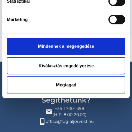
Statisztikai
Budapesti és vidéki pszichológus orvosok
Marketing
Mindennek a megengedése
Kiválasztás engedélyezése
Megtagad
Segíthetünk?
+36 1 700-1398
(H-P: 8:00-20:00)
office@foglaljorvost.hu