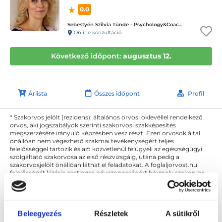
0.0
Sebestyén Szilvia Tünde - Psychology&Coaching - ICD terápiás magánpraxis
Online konzultáció
Következő időpont:
augusztus 12.
Árlista
Összes időpont
Profil
* Szakorvos jelölt (rezidens): általános orvosi oklevéllel rendelkező
orvos, aki jogszabályok szerinti szakorvosi szakképesítés
megszerzésére irányuló képzésben vesz részt. Ezen orvosok által
önállóan nem végezhető szakmai tevékenységért teljes
felelősséggel tartozik és azt közvetlenül felügyeli az egészségügyi
szolgáltató szakorvosa az első részvizsgáig, utána pedig a
szakorvosjelölt önállóan láthat el feladatokat. A foglaljorvost.hu
felelősségét kizárja esetleges névazonosságért bármely szakorvos
és szakorvosjelölt esetén.
Beleegyezés
Részletek
A sütikről
Főoldal
Pszichológus