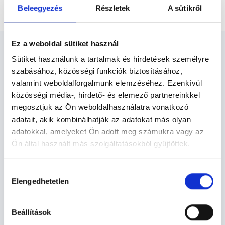
Párterápia
Beleegyezés
Részletek
A sütikről
Ez a weboldal sütiket használ
Sütiket használunk a tartalmak és hirdetések személyre
szabásához, közösségi funkciók biztosításához,
valamint weboldalforgalmunk elemzéséhez. Ezenkívül
Pszichológus Esztergom -
közösségi média-, hirdető- és elemező partnereinkkel
Pszichológia
megosztjuk az Ön weboldalhasználatra vonatkozó
adatait, akik kombinálhatják az adatokat más olyan
adatokkal, amelyeket Ön adott meg számukra vagy az
A kommunikációs zavarok, szexuális problémák, az
Ön által használt más szolgáltatásokból gyűjtöttek.
indulatok és düh megnehezíthetik két ember viszonyát.
A párterápia a párokat, házastársakat segíti konfliktusaik,
problémáik megértésében és megoldásában, miáltal
Cookie
Hozzájárulás
megerősíthetik párkapcsolatukat.
szabályzat:
https://foglaljorvost.hu/info/foglaljorvost-
Elengedhetetlen
kiválasztása
hu-cookie-szabalyzat/
Pszichológia TERÜLETHEZ KAPCSOLÓDÓ
Beállítások
SZAKTERÜLETEK