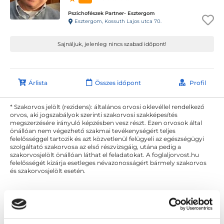
Pszichofészek Partner- Esztergom
Esztergom, Kossuth Lajos utca 70.
Sajnáljuk, jelenleg nincs szabad időpont!
Árlista
Összes időpont
Profil
* Szakorvos jelölt (rezidens): általános orvosi oklevéllel rendelkező
orvos, aki jogszabályok szerinti szakorvosi szakképesítés
megszerzésére irányuló képzésben vesz részt. Ezen orvosok által
önállóan nem végezhető szakmai tevékenységért teljes
felelősséggel tartozik és azt közvetlenül felügyeli az egészségügyi
szolgáltató szakorvosa az első részvizsgáig, utána pedig a
szakorvosjelölt önállóan láthat el feladatokat. A foglaljorvost.hu
felelősségét kizárja esetleges névazonosságért bármely szakorvos
és szakorvosjelölt esetén.
Főoldal
Pszichológus
Pszichológus Esztergom