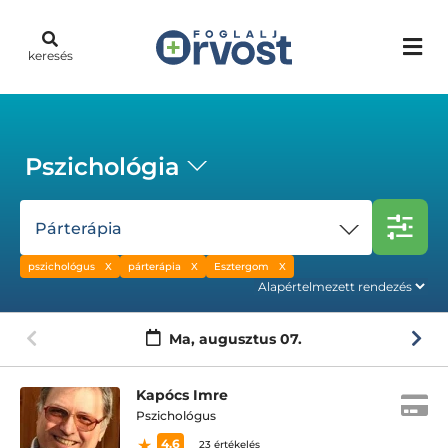
keresés
Pszichológia
Párterápia
pszichológus
párterápia
Esztergom
Ma,
augusztus 07.
Kapócs Imre
Pszichológus
4.6
23 értékelés