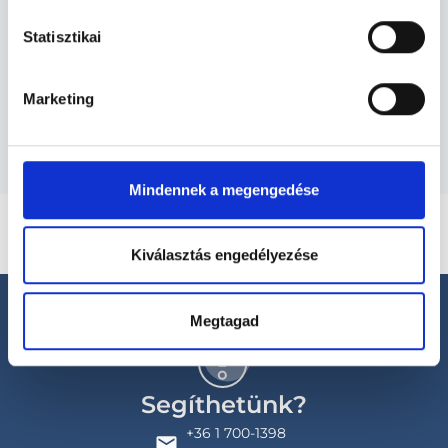
Statisztikai
Szolgáltatások
Marketing
Budapesti és vidéki pszichológus orvosok
Mindennek a megengedése
Kiválasztás engedélyezése
Megtagad
Segíthetünk?
+36 1 700-1398