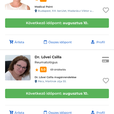
Medical Point
Budapest, XIII. kerület, Madarás.z Viktor u. 47-49. fszt
Következő időpont:
augusztus 10.
Árlista
Összes időpont
Profil
Dr. Lővei Csilla
Reumatológus
5.0
69 értékelés
Dr. Lővei Csilla magánrendelése
Pécs, Mártírok útja 55.
Következő időpont:
augusztus 10.
Árlista
Összes időpont
Profil