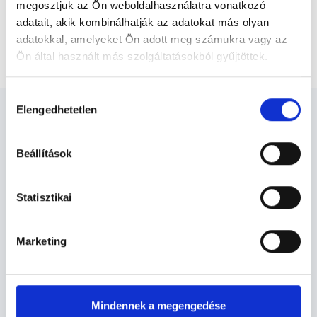
megosztjuk az Ön weboldalhasználatra vonatkozó
adatait, akik kombinálhatják az adatokat más olyan
adatokkal, amelyeket Ön adott meg számukra vagy az
Főoldal
Reumatológus
Gyógyszeres kezelés
Ön által használt más szolgáltatásokból gyűjtöttek.
Cookie
Hozzájárulás
szabályzat:
https://foglaljorvost.hu/info/foglaljorvost-
Elengedhetetlen
kiválasztása
hu-cookie-szabalyzat/
Beállítások
Reumatológus - Reumatológia
Statisztikai
A reumatológiában időszakosan, vagy rendszeresen
használhatnak gyógyszereket a kezelések során,
Marketing
melyeket négy nagy csoportba sorolhatunk, úgy mint
fájdalomcsillapítók, gyulladáscsökkentők, speciális
gyógyszerek, és kiegészítő szerek.
Mindennek a megengedése