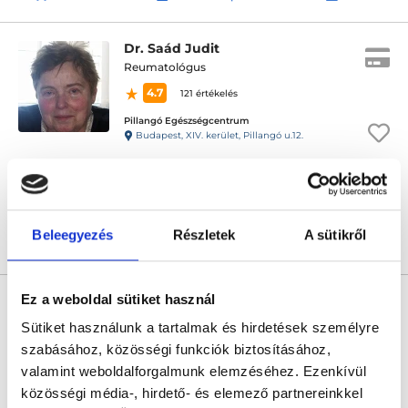
Dr. Saád Judit
Reumatológus
4.7
121 értékelés
Pillangó Egészségcentrum
Budapest, XIV. kerület, Pillangó u.12.
Sajnáljuk, jelenleg nincs szabad időpont!
Beleegyezés
Részletek
A sütikről
Árlista
Összes időpont
Profil
* Szakorvos jelölt (rezidens): általános orvosi oklevéllel rendelkező
Ez a weboldal sütiket használ
orvos, aki jogszabályok szerinti szakorvosi szakképesítés
megszerzésére irányuló képzésben vesz részt. Ezen orvosok által
Sütiket használunk a tartalmak és hirdetések személyre
önállóan nem végezhető szakmai tevékenységért teljes
szabásához, közösségi funkciók biztosításához,
felelősséggel tartozik és azt közvetlenül felügyeli az egészségügyi
szolgáltató szakorvosa az első részvizsgáig, utána pedig a
valamint weboldalforgalmunk elemzéséhez. Ezenkívül
szakorvosjelölt önállóan láthat el feladatokat. A foglaljorvost.hu
közösségi média-, hirdető- és elemező partnereinkkel
felelősségét kizárja esetleges névazonosságért bármely szakorvos
és szakorvosjelölt esetén.