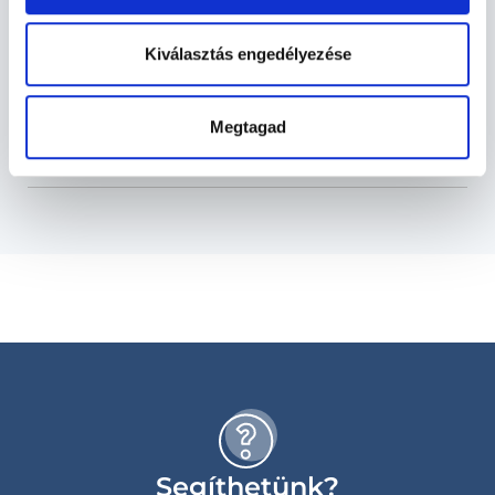
Reumatológia TERÜLETHEZ KAPCSOLÓDÓ
SZAKTERÜLETEK
Kiválasztás engedélyezése
Szolgáltatások
Megtagad
Budapesti és vidéki reumatológus orvosok
Segíthetünk?