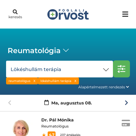
keresés
Reumatológia
Lökéshullám terápia
reumatológus
lökéshullám terápia
Ma,
augusztus 08.
Dr. Pál Mónika
Reumatológus
4.7
237 értékelés