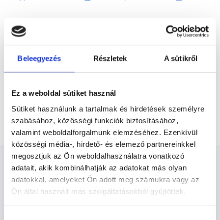
* Szakorvos jelölt (rezidens): általános orvosi oklevéllel rendelkező
orvos, aki jogszabályok szerinti szakorvosi szakképesítés
megszerzésére irányuló képzésben vesz részt. Ezen orvosok által
önállóan nem végezhető szakmai tevékenységért teljes
felelősséggel tartozik és azt közvetlenül felügyeli az egészségügyi
Beleegyezés
Részletek
A sütikről
szolgáltató szakorvosa az első részvizsgáig, utána pedig a
szakorvosjelölt önállóan láthat el feladatokat. A foglaljorvost.hu
felelősségét kizárja esetleges névazonosságért bármely szakorvos
és szakorvosjelölt esetén.
Ez a weboldal sütiket használ
Sütiket használunk a tartalmak és hirdetések személyre
Főoldal
Reumatológus
Lökéshullám terápia
szabásához, közösségi funkciók biztosításához,
valamint weboldalforgalmunk elemzéséhez. Ezenkívül
közösségi média-, hirdető- és elemező partnereinkkel
megosztjuk az Ön weboldalhasználatra vonatkozó
adatait, akik kombinálhatják az adatokat más olyan
adatokkal, amelyeket Ön adott meg számukra vagy az
Ön által használt más szolgáltatásokból gyűjtöttek.
Reumatológus - Reumatológia
Cookie
Hozzájárulás