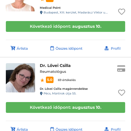
Medical Point
Budapest, XIII. kerület, Madarás.z Viktor u. 47-49. fszt
Következő időpont:
augusztus 10.
Árlista
Összes időpont
Profil
Dr. Lővei Csilla
Reumatológus
5.0
69 értékelés
Dr. Lővei Csilla magánrendelése
Pécs, Mártírok útja 55.
Következő időpont:
augusztus 10.
Árlista
Összes időpont
Profil