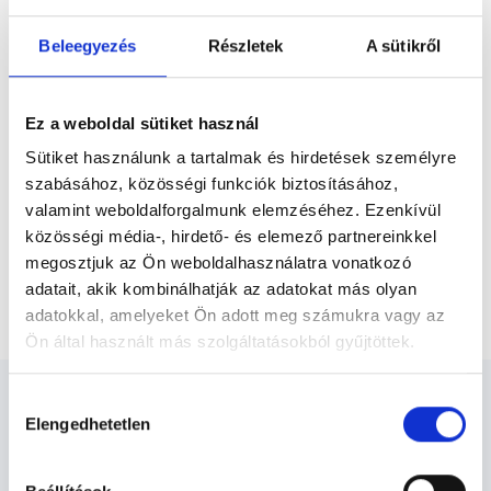
Előző
orvos igazgatóként. Mátraderecskén,
Magyarország első száraz széndioxid
Beleegyezés
Részletek
A sütikről
fürdőjének kialakításában a szakmai...
* Szakorvos jelölt (rezidens): általános orvosi oklevéllel rendelkező
orvos, aki jogszabályok szerinti szakorvosi szakképesítés
megszerzésére irányuló képzésben vesz részt. Ezen orvosok által
Ez a weboldal sütiket használ
önállóan nem végezhető szakmai tevékenységért teljes
felelősséggel tartozik és azt közvetlenül felügyeli az egészségügyi
Sütiket használunk a tartalmak és hirdetések személyre
szolgáltató szakorvosa az első részvizsgáig, utána pedig a
szabásához, közösségi funkciók biztosításához,
szakorvosjelölt önállóan láthat el feladatokat. A foglaljorvost.hu
felelősségét kizárja esetleges névazonosságért bármely szakorvos
valamint weboldalforgalmunk elemzéséhez. Ezenkívül
és szakorvosjelölt esetén.
közösségi média-, hirdető- és elemező partnereinkkel
megosztjuk az Ön weboldalhasználatra vonatkozó
adatait, akik kombinálhatják az adatokat más olyan
Főoldal
Reumatológus
Paravert injekció
adatokkal, amelyeket Ön adott meg számukra vagy az
Ön által használt más szolgáltatásokból gyűjtöttek.
Cookie
Hozzájárulás
szabályzat:
https://foglaljorvost.hu/info/foglaljorvost-
Elengedhetetlen
kiválasztása
hu-cookie-szabalyzat/