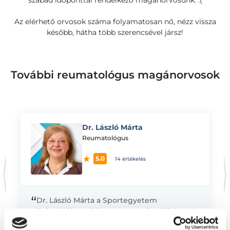
szabad időponttal rendelkező magánorvosunk. :(
Az elérhető orvosok száma folyamatosan nő, nézz vissza
később, hátha több szerencsével jársz!
További reumatológus magánorvosok
Dr. László Márta
K
Reumatológus
5.0
14 értékelés
“
Dr. László Márta a Sportegyetem
Rekreációs szakán szerzett másoddiplomát.
A Parádfürdői Állami Kórházban dolgozott