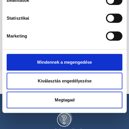
Reumatológus - Reumatológia
Beállítások
Statisztikai
Reumatológia TERÜLETHEZ KAPCSOLÓDÓ
SZAKTERÜLETEK
Marketing
Szolgáltatások
Mindennek a megengedése
Kiválasztás engedélyezése
Megtagad