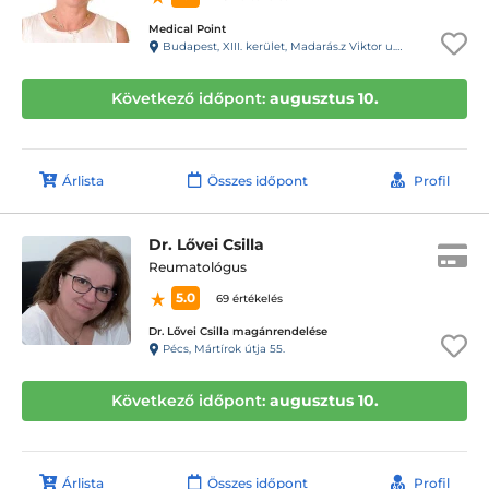
Medical Point
Budapest, XIII. kerület, Madarás.z Viktor u. 47-49. fszt
Következő időpont:
augusztus 10.
Árlista
Összes időpont
Profil
Dr. Lővei Csilla
Reumatológus
5.0
69 értékelés
Dr. Lővei Csilla magánrendelése
Pécs, Mártírok útja 55.
Következő időpont:
augusztus 10.
Árlista
Összes időpont
Profil