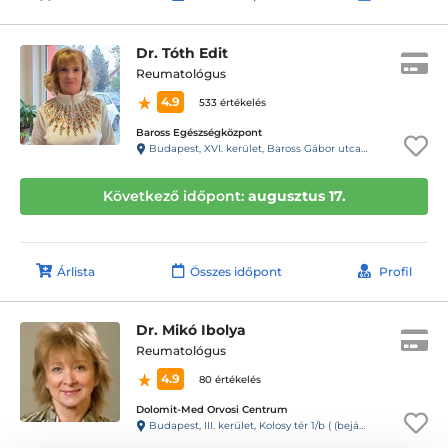
Dr. Tóth Edit
Reumatológus
4.9
533 értékelés
Baross Egészségközpont
Budapest, XVI. kerület, Baross Gábor utca 40.
Következő időpont:
augusztus 17.
Árlista
Összes időpont
Profil
Dr. Mikó Ibolya
Reumatológus
4.9
80 értékelés
Dolomit-Med Orvosi Centrum
Budapest, III. kerület, Kolosy tér 1/b ( (bejárat az Evező utcából) (10-es kapucsengő)