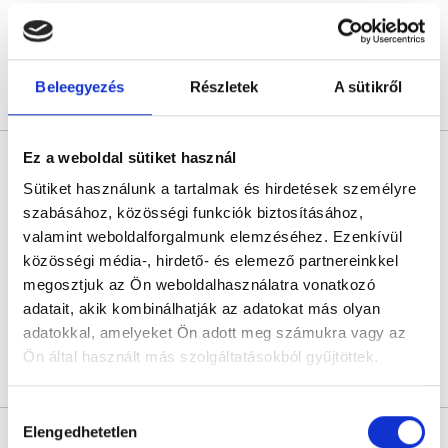
Következő időpont:
szeptember 01.
Beleegyezés
Részletek
A sütikről
Árlista
Összes időpont
Profil
Ez a weboldal sütiket használ
Dr. Vereckei Edit
Reumatológus
Sütiket használunk a tartalmak és hirdetések személyre
5.0
68 értékelés
szabásához, közösségi funkciók biztosításához,
valamint weboldalforgalmunk elemzéséhez. Ezenkívül
REUMA-FARM
Budapest, II. kerület, Bécsi út 4. 3. em. 4.
közösségi média-, hirdető- és elemező partnereinkkel
megosztjuk az Ön weboldalhasználatra vonatkozó
Következő időpont:
szeptember 30.
adatait, akik kombinálhatják az adatokat más olyan
adatokkal, amelyeket Ön adott meg számukra vagy az
Ön által használt más szolgáltatásokból gyűjtöttek.
Árlista
Összes időpont
Profil
Cookie
Hozzájárulás
* Szakorvos jelölt (rezidens): általános orvosi oklevéllel rendelkező
szabályzat:
https://foglaljorvost.hu/info/foglaljorvost-
Elengedhetetlen
kiválasztása
orvos, aki jogszabályok szerinti szakorvosi szakképesítés