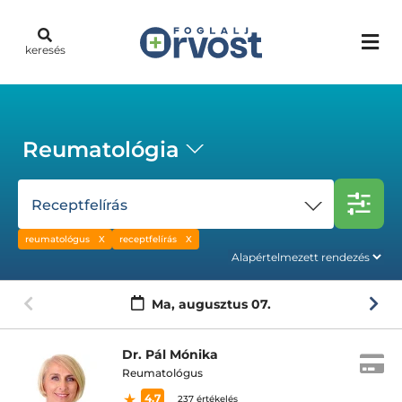
keresés
Reumatológia
Receptfelírás
reumatológus
receptfelírás
Ma,
augusztus 07.
Dr. Pál Mónika
Reumatológus
4.7
237 értékelés