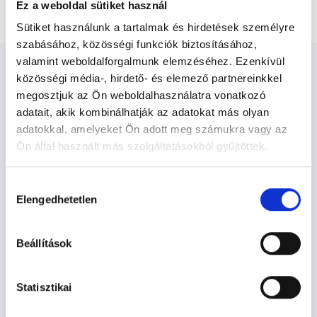
Rövid vizit (injekció beadás, receptírás)
Ez a weboldal sütiket használ
Sütiket használunk a tartalmak és hirdetések személyre
szabásához, közösségi funkciók biztosításához,
valamint weboldalforgalmunk elemzéséhez. Ezenkívül
közösségi média-, hirdető- és elemező partnereinkkel
megosztjuk az Ön weboldalhasználatra vonatkozó
adatait, akik kombinálhatják az adatokat más olyan
Reumatológus - Reumatológia
adatokkal, amelyeket Ön adott meg számukra vagy az
Ön által használt más szolgáltatásokból gyűjtöttek.
Cookie
Reumatológia TERÜLETHEZ KAPCSOLÓDÓ
Hozzájárulás
szabályzat:
https://foglaljorvost.hu/info/foglaljorvost-
SZAKTERÜLETEK
Elengedhetetlen
kiválasztása
hu-cookie-szabalyzat/
Szolgáltatások
Beállítások
Budapesti és vidéki reumatológus orvosok
Statisztikai