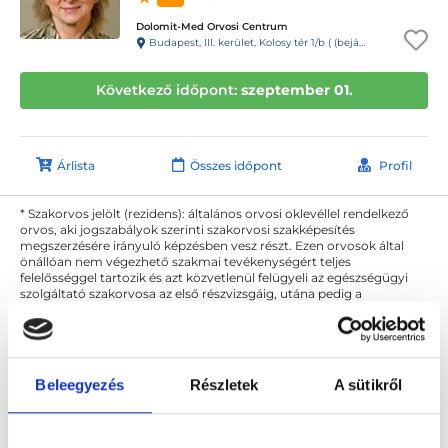
Dolomit-Med Orvosi Centrum
Budapest, III. kerület, Kolosy tér 1/b ( (bejárat az Evező utcából) (10-es kapucsengő)
Következő időpont:
szeptember 01.
Árlista
Összes időpont
Profil
* Szakorvos jelölt (rezidens): általános orvosi oklevéllel rendelkező
orvos, aki jogszabályok szerinti szakorvosi szakképesítés
megszerzésére irányuló képzésben vesz részt. Ezen orvosok által
önállóan nem végezhető szakmai tevékenységért teljes
felelősséggel tartozik és azt közvetlenül felügyeli az egészségügyi
szolgáltató szakorvosa az első részvizsgáig, utána pedig a
szakorvosjelölt önállóan láthat el feladatokat. A foglaljorvost.hu
felelősségét kizárja esetleges névazonosságért bármely szakorvos
és szakorvosjelölt esetén.
Beleegyezés
Részletek
A sütikről
Főoldal
Reumatológus