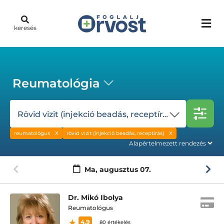
keresés
Reumatológia
Rövid vizit (injekció beadás, receptírás)
reumatológus
rövid vizit (injekció beadás, receptírás)
Ma,
augusztus 07.
Dr. Mikó Ibolya
Reumatológus
4.9
80 értékelés