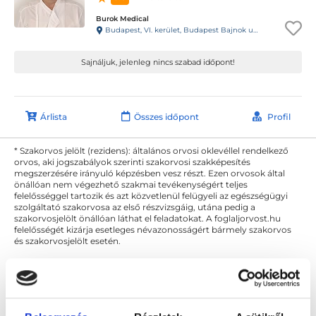
Burok Medical
Budapest, VI. kerület, Budapest Bajnok utca 13. Bajnok Center
Sajnáljuk, jelenleg nincs szabad időpont!
Árlista
Összes időpont
Profil
* Szakorvos jelölt (rezidens): általános orvosi oklevéllel rendelkező
orvos, aki jogszabályok szerinti szakorvosi szakképesítés
megszerzésére irányuló képzésben vesz részt. Ezen orvosok által
önállóan nem végezhető szakmai tevékenységért teljes
felelősséggel tartozik és azt közvetlenül felügyeli az egészségügyi
szolgáltató szakorvosa az első részvizsgáig, utána pedig a
szakorvosjelölt önállóan láthat el feladatokat. A foglaljorvost.hu
felelősségét kizárja esetleges névazonosságért bármely szakorvos
és szakorvosjelölt esetén.
Főoldal
Reumatológus