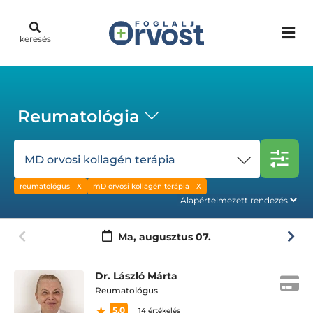
keresés
Reumatológia
MD orvosi kollagén terápia
reumatológus
mD orvosi kollagén terápia
Ma,
augusztus 07.
Dr. László Márta
Reumatológus
5.0
14 értékelés