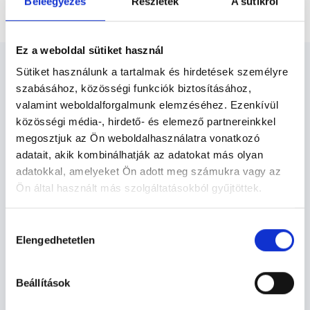
Beleegyezés
Részletek
A sütikről
MD orvosi kollagén terápia
Ez a weboldal sütiket használ
Sütiket használunk a tartalmak és hirdetések személyre
szabásához, közösségi funkciók biztosításához,
valamint weboldalforgalmunk elemzéséhez. Ezenkívül
közösségi média-, hirdető- és elemező partnereinkkel
Reumatológus - Reumatológia
megosztjuk az Ön weboldalhasználatra vonatkozó
adatait, akik kombinálhatják az adatokat más olyan
A kollagént különösen nagy százalékban az ízületi tokok,
adatokkal, amelyeket Ön adott meg számukra vagy az
inak, szalagok tartalmazzák. Ezek sérülésekor
Ön által használt más szolgáltatásokból gyűjtöttek.
alkalmazzák a terápiát, amikor a kollagén mellett
antioxidánsokat és vitaminokat juttatnak a fájdalmas
Cookie
Hozzájárulás
területre.
szabályzat:
https://foglaljorvost.hu/info/foglaljorvost-
Elengedhetetlen
kiválasztása
hu-cookie-szabalyzat/
Reumatológia TERÜLETHEZ KAPCSOLÓDÓ
Beállítások
SZAKTERÜLETEK