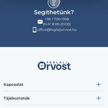
Segíthetünk?
+36 1 700-1398
(H-P: 8:00-20:00)
office@foglaljorvost.hu
Kapcsolat
Tájékoztatók