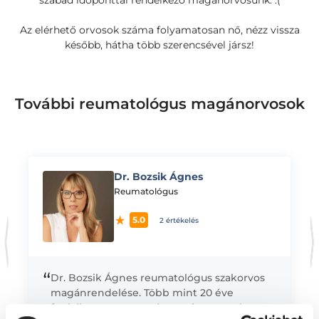
szabad időponttal rendelkező magánorvosunk. :(
Az elérhető orvosok száma folyamatosan nő, nézz vissza
később, hátha több szerencsével jársz!
További reumatológus magánorvosok
Dr. Bozsik Ágnes
K
Reumatológus
5.0
2 értékelés
“
Dr. Bozsik Ágnes reumatológus szakorvos
magánrendelése. Több mint 20 éve
foglalkozom a mozgásszervi panaszok