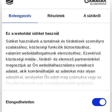
Előző
gyógyításával, különös hangsúlyt fektetve a
reumatológiai betegségek és a
mozgáskorlátozottságot okozó...
Beleegyezés
Részletek
A sütikről
* Szakorvos jelölt (rezidens): általános orvosi oklevéllel rendelkező
orvos, aki jogszabályok szerinti szakorvosi szakképesítés
megszerzésére irányuló képzésben vesz részt. Ezen orvosok által
önállóan nem végezhető szakmai tevékenységért teljes
Ez a weboldal sütiket használ
felelősséggel tartozik és azt közvetlenül felügyeli az egészségügyi
szolgáltató szakorvosa az első részvizsgáig, utána pedig a
Sütiket használunk a tartalmak és hirdetések személyre
szakorvosjelölt önállóan láthat el feladatokat. A foglaljorvost.hu
felelősségét kizárja esetleges névazonosságért bármely szakorvos
szabásához, közösségi funkciók biztosításához,
és szakorvosjelölt esetén.
valamint weboldalforgalmunk elemzéséhez. Ezenkívül
közösségi média-, hirdető- és elemező partnereinkkel
megosztjuk az Ön weboldalhasználatra vonatkozó
Főoldal
Reumatológus
adatait, akik kombinálhatják az adatokat más olyan
adatokkal, amelyeket Ön adott meg számukra vagy az
Ízületi punktátum vizsgálata
Ön által használt más szolgáltatásokból gyűjtöttek.
Cookie
Hozzájárulás
szabályzat:
https://foglaljorvost.hu/info/foglaljorvost-
Elengedhetetlen
kiválasztása
hu-cookie-szabalyzat/