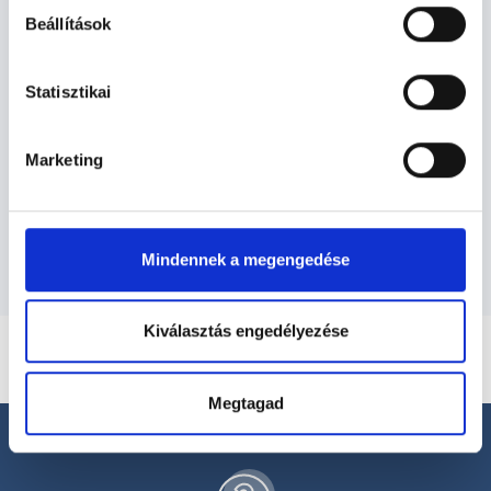
Beállítások
Reumatológus - Reumatológia
Statisztikai
Reumatológia TERÜLETHEZ KAPCSOLÓDÓ
SZAKTERÜLETEK
Marketing
Szolgáltatások
Mindennek a megengedése
Kiválasztás engedélyezése
Megtagad