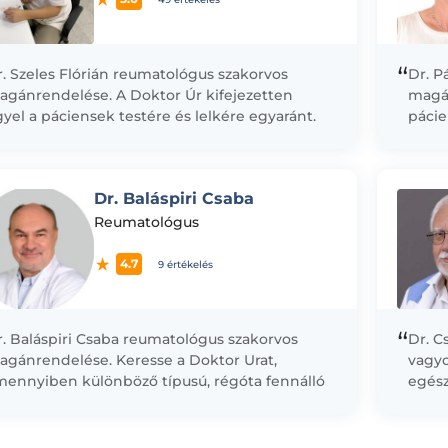
“
. Szeles Flórián reumatológus szakorvos
Dr. P
agánrendelése. A Doktor Úr kifejezetten
magán
gyel a páciensek testére és lelkére egyaránt.
pácie
gyekszik, hogy az őszinte kommunikációval
Közel
ámogasson mindenkit a...
különb
csont
Dr. Baláspiri Csaba
Reumatológus
4.7
9 értékelés
“
. Baláspiri Csaba reumatológus szakorvos
Dr. C
agánrendelése. Keresse a Doktor Urat,
vagyo
mennyiben különböző típusú, régóta fennálló
egész
ületi fájdalmai vannak és szeretné magát
iránt
vizsgáltatni.
rende