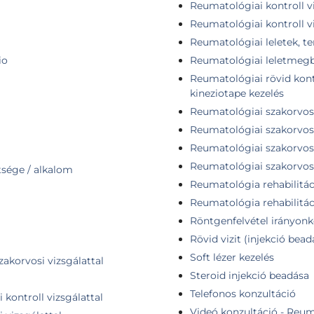
Reumatológiai kontroll v
Reumatológiai kontroll vi
Reumatológiai leletek, te
io
Reumatológiai leletmegb
Reumatológiai rövid kontr
kineziotape kezelés
Reumatológiai szakorvos
Reumatológiai szakorvosi
Reumatológiai szakorvosi
Reumatológiai szakorvosi 
tsége / alkalom
Reumatológia rehabilitáci
Reumatológia rehabilitáci
Röntgenfelvétel irányonk
Rövid vizit (injekció bead
Soft lézer kezelés
zakorvosi vizsgálattal
Steroid injekció beadása
Telefonos konzultáció
 kontroll vizsgálattal
Videó konzultáció - Reu