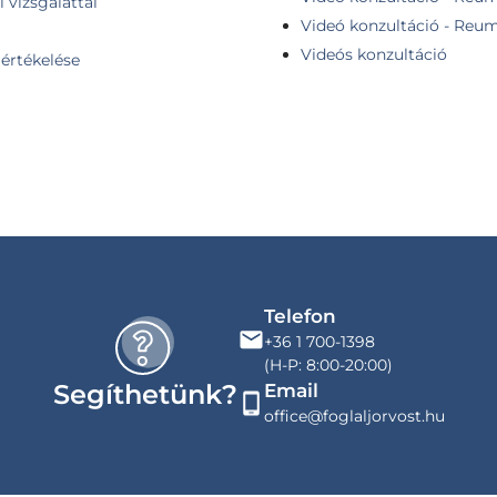
 vizsgálattal
Videó konzultáció - Reuma
Videós konzultáció
 értékelése
Telefon
+36 1 700-1398
(H-P: 8:00-20:00)
Segíthetünk?
Email
office@foglaljorvost.hu