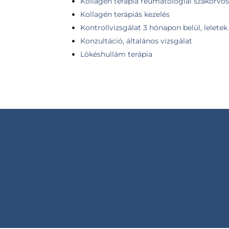
Kollagén terápia reumatológiai szakorvosi
Kollagén terápiás kezelés
Kontrollvizsgálat 3 hónapon belül, leletek
Konzultáció, általános vizsgálat
Lökéshullám terápia