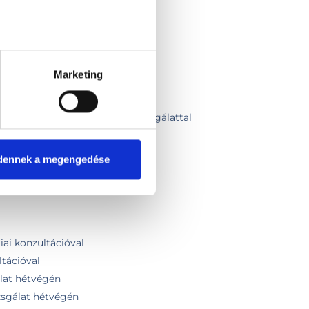
vélemény
aszokra
ia
Marketing
 vizsgálata
s gyermekeknek
ás reumatológiai szakorvosi vizsgálattal
inc fájdalom
dennek a megengedése
iai konzultációval
ltációval
lat hétvégén
zsgálat hétvégén