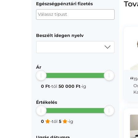
Tov
Egészségpénztári fizetés
Beszélt idegen nyelv
Ár
“
19
O
0 Ft
-tól
50 000 Ft
-ig
Ka
Re
Értékelés
mu
sz
0
-tól
5
-ig
Ugrás dátumra