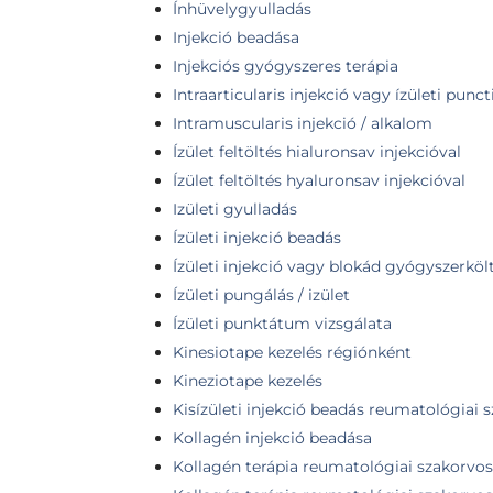
Ínhüvelygyulladás
Injekció beadása
Injekciós gyógyszeres terápia
Intraarticularis injekció vagy ízületi punct
Intramuscularis injekció / alkalom
Ízület feltöltés hialuronsav injekcióval
Ízület feltöltés hyaluronsav injekcióval
Izületi gyulladás
Ízületi injekció beadás
Ízületi injekció vagy blokád gyógyszerköl
Ízületi pungálás / izület
Ízületi punktátum vizsgálata
Kinesiotape kezelés régiónként
Kineziotape kezelés
Kisízületi injekció beadás reumatológiai s
Kollagén injekció beadása
Kollagén terápia reumatológiai szakorvosi