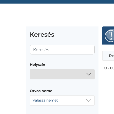
Keresés
Re
Helyszín
0 - 0
Orvos neme
Válassz nemet