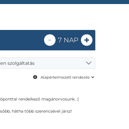
-
+
7 NAP
en szolgáltatás
dőponttal rendelkező magánorvosunk. :(
sőbb, hátha több szerencsével jársz!