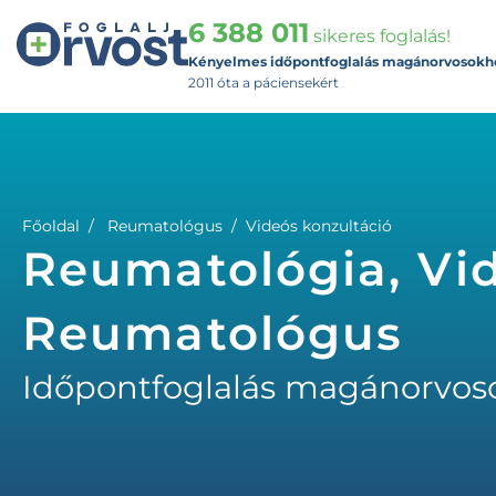
6 388 011
sikeres foglalás!
Kényelmes időpontfoglalás magánorvosokh
2011 óta a páciensekért
Főoldal
Reumatológus
Videós konzultáció
Reumatológia, Vid
Reumatológus
Időpontfoglalás magánorvos