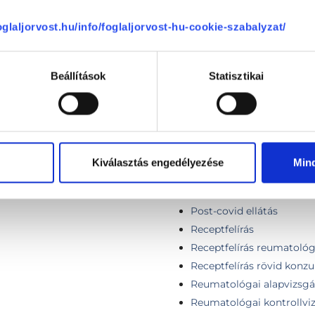
foglaljorvost.hu/info/foglaljorvost-hu-cookie-szabalyzat/
Másodlagos orvosi szak
McKenzie torna derékpan
MD orvosi kollagén teráp
Beállítások
Statisztikai
Mozgásszervek regionális
Mozgásszervi tanácsadá
Nagyízületi injekció bead
Nyaki vagy deréktáji ger
adása a szakvizsgálaton felül
Orvosi kollagén terápia
Kiválasztás engedélyezése
Min
Orvosi manuálterápia
Paravert injekció
Post-covid ellátás
Receptfelírás
Receptfelírás reumatológ
Receptfelírás rövid konzu
Reumatológai alapvizsgá
Reumatológai kontrollvi