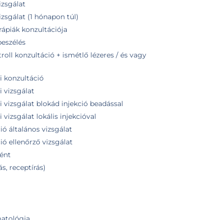
izsgálat
zsgálat (1 hónapon túl)
rápiák konzultációja
eszélés
oll konzultáció + ismétlő lézeres / és vagy
i konzultáció
 vizsgálat
 vizsgálat blokád injekció beadással
vizsgálat lokális injekcióval
ó általános vizsgálat
ó ellenőrző vizsgálat
ént
ás, receptírás)
matológia