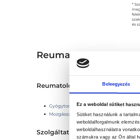
* Sz
megs
fele
szak
és s
Reumatológus - Reum
Beleegyezés
Reumatológia TERÜLETHEZ K
Ez a weboldal sütiket haszn
Gyógytorna
Mozgásszervi rehabilitáció
Sütiket használunk a tartal
weboldalforgalmunk elemzésé
weboldalhasználatra vonatko
Szolgáltatások
számukra vagy az Ön által ha