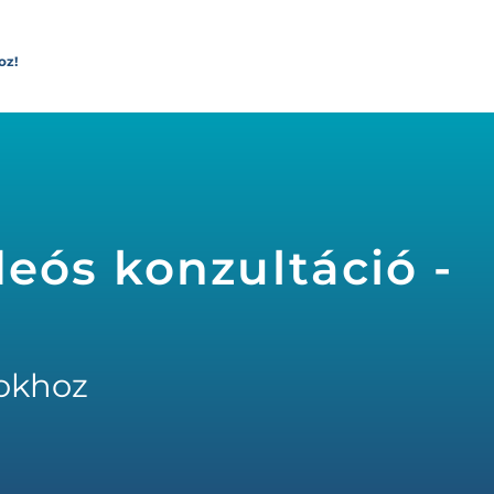
oz!
eós konzultáció -
okhoz