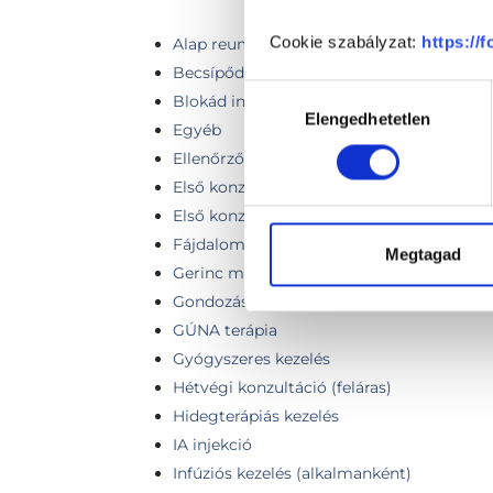
Cookie szabályzat:
https://
Alap reumatológiai szakorvosi vizsgálat
Becsípődés
Hozzájárulás
Blokád injekció sorozatkezelés
Elengedhetetlen
kiválasztása
Egyéb
Ellenőrző vizsgálat
Első konzultáció, általános vizsgálat
Első konzultáció vizsgálat nélkül
Fájdalomcsillapító / steroidos injekció be
Megtagad
Gerinc melletti izomba injekció beadás
Gondozási vizsgálat
GÚNA terápia
Gyógyszeres kezelés
Hétvégi konzultáció (feláras)
Hidegterápiás kezelés
IA injekció
Infúziós kezelés (alkalmanként)