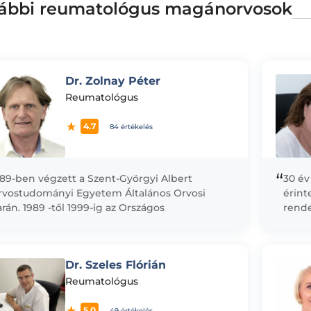
ábbi reumatológus magánorvosok
Dr. Zolnay Péter
Reumatológus
4.7
84 értékelés
“
89-ben végzett a Szent-Györgyi Albert
30 év
rvostudományi Egyetem Általános Orvosi
érint
rán. 1989 -től 1999-ig az Országos
rende
umatológiai és Fizioterápiás Intézet
kompl
nkatársa volt. Reumatológia és fizioterápia
állnak
akvizsgáját...
Dr. Szeles Flórián
Reumatológus
5.0
49 értékelés