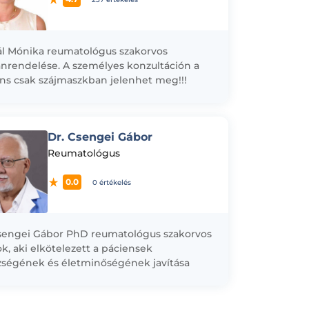
ál Mónika reumatológus szakorvos
rendelése. A személyes konzultáción a
ns csak szájmaszkban jelenhet meg!!!
 30 éves gyakorlattal rendelkezem a
öz​ő​ izületi-,izom-,ín- es
betegségek...
Dr. Csengei Gábor
Reumatológus
0.0
0 értékelés
sengei Gábor PhD reumatológus szakorvos
k, aki elkötelezett a páciensek
ségének és életminőségének javítása
. Több, mint 35 év tapasztalattal
lkezem a reumatológia területén...