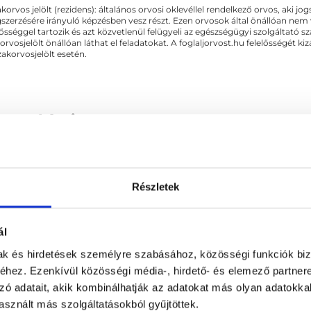
akorvos jelölt (rezidens): általános orvosi oklevéllel rendelkező orvos, aki j
zerzésére irányuló képzésben vesz részt. Ezen orvosok által önállóan nem
lősséggel tartozik és azt közvetlenül felügyeli az egészségügyi szolgáltató s
orvosjelölt önállóan láthat el feladatokat. A foglaljorvost.hu felelősségét 
zakorvosjelölt esetén.
atológia
Részletek
APCSOLÓDÓ SZAKTERÜLETEK
ál
mak és hirdetések személyre szabásához, közösségi funkciók biz
hez. Ezenkívül közösségi média-, hirdető- és elemező partner
zó adatait, akik kombinálhatják az adatokat más olyan adatokka
sznált más szolgáltatásokból gyűjtöttek.