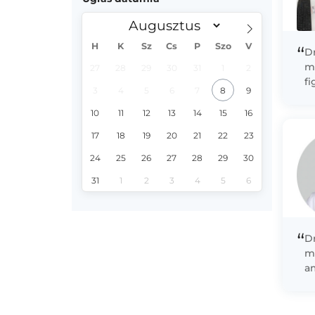
H
K
Sz
Cs
P
Szo
V
“
Dr
m
27
28
29
30
31
1
2
fi
3
4
5
6
7
8
9
I
t
10
11
12
13
14
15
16
17
18
19
20
21
22
23
24
25
26
27
28
29
30
31
1
2
3
4
5
6
“
Dr
m
a
íz
ki