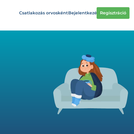
Csatlakozás orvosként
Bejelentkezés
Regisztráció