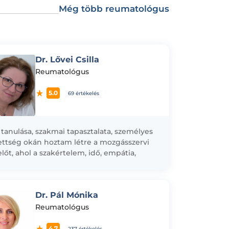
Még több reumatológus
Dr. Lővei Csilla
Reumatológus
5.0
69 értékelés
 tanulása, szakmai tapasztalata, személyes
ettség okán hoztam létre a mozgásszervi
lőt, ahol a szakértelem, idő, empátia,
ex, holisztikus szemlélet, igényes terápiák
 a...
Dr. Pál Mónika
Reumatológus
4.7
237 értékelés