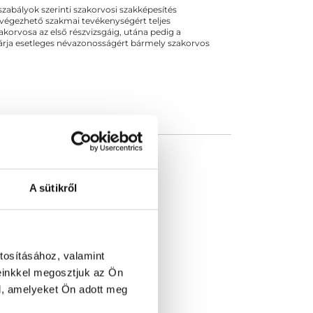
ogszabályok szerinti szakorvosi szakképesítés
 végezhető szakmai tevékenységért teljes
zakorvosa az első részvizsgáig, utána pedig a
kizárja esetleges névazonosságért bármely szakorvos
A sütikről
tosításához, valamint
einkkel megosztjuk az Ön
l, amelyeket Ön adott meg