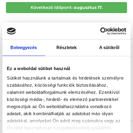
Következő időpont:
augusztus 17.
Árlista
Összes időpont
Profil
Dr. Mikó Ibolya
Beleegyezés
Részletek
A sütikről
Reumatológus
4.9
80 értékelés
Ez a weboldal sütiket használ
Dolomit-Med Orvosi Centrum
Budapest, III. kerület, Kolosy tér 1/b ( (bejárat az Evező utcából) (10-es kapucsengő)
Sütiket használunk a tartalmak és hirdetések személyre
szabásához, közösségi funkciók biztosításához,
Következő időpont:
szeptember 01.
valamint weboldalforgalmunk elemzéséhez. Ezenkívül
közösségi média-, hirdető- és elemező partnereinkkel
megosztjuk az Ön weboldalhasználatra vonatkozó
Árlista
Összes időpont
Profil
adatait, akik kombinálhatják az adatokat más olyan
adatokkal, amelyeket Ön adott meg számukra vagy az
Ön által használt más szolgáltatásokból gyűjtöttek.
Dr. Vereckei Edit