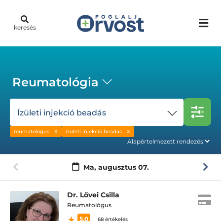
keresés
Reumatológia
Ízületi injekció beadás
reumatológus
ízületi injekció beadás
Ma,
augusztus 07.
Dr. Lővei Csilla
Reumatológus
5.0
68 értékelés