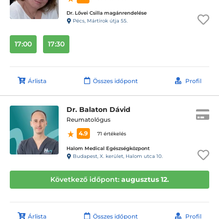
Dr. Lővei Csilla magánrendelése
Pécs, Mártírok útja 55.
17:00
17:30
Árlista
Összes időpont
Profil
Dr. Balaton Dávid
Reumatológus
4.9
71 értékelés
Halom Medical Egészségközpont
Budapest, X. kerület, Halom utca 10.
Következő időpont:
augusztus 12.
Árlista
Összes időpont
Profil