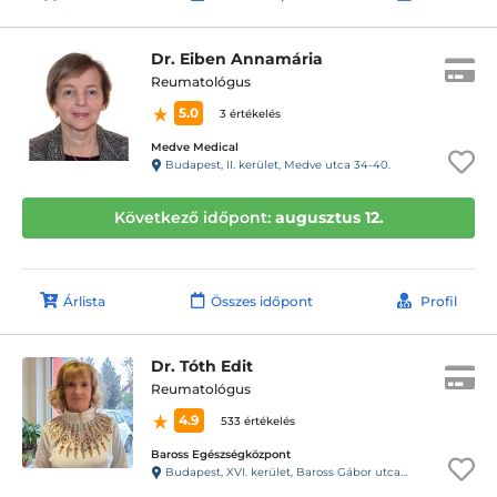
Dr. Eiben Annamária
Reumatológus
5.0
3 értékelés
Medve Medical
Budapest, II. kerület, Medve utca 34-40.
Következő időpont:
augusztus 12.
Árlista
Összes időpont
Profil
Dr. Tóth Edit
Reumatológus
4.9
533 értékelés
Baross Egészségközpont
Budapest, XVI. kerület, Baross Gábor utca 40.