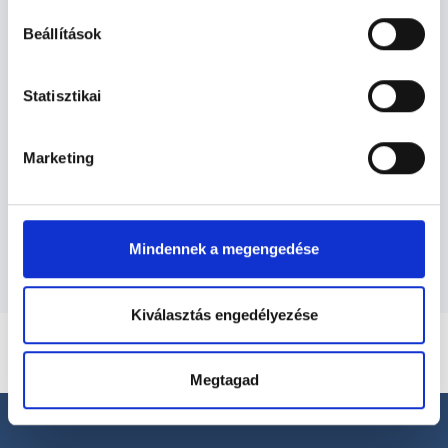
Reumatológus - Reumatológia
Beállítások
Reumatológia TERÜLETHEZ KAPCSOLÓDÓ
Statisztikai
SZAKTERÜLETEK
Marketing
Szolgáltatások
Budapesti és vidéki reumatológus orvosok
Mindennek a megengedése
Kiválasztás engedélyezése
Megtagad