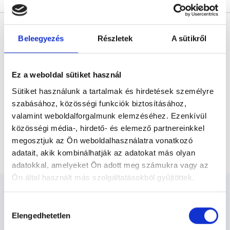
* Szakorvos jelölt (rezidens): általános orvosi oklevéllel rendelkező
orvos, aki jogszabályok szerinti szakorvosi szakképesítés
Beleegyezés
Részletek
A sütikről
megszerzésére irányuló képzésben vesz részt. Ezen orvosok által
önállóan nem végezhető szakmai tevékenységért teljes
felelősséggel tartozik és azt közvetlenül felügyeli az egészségügyi
szolgáltató szakorvosa az első részvizsgáig, utána pedig a
szakorvosjelölt önállóan láthat el feladatokat. A foglaljorvost.hu
Ez a weboldal sütiket használ
felelősségét kizárja esetleges névazonosságért bármely szakorvos
és szakorvosjelölt esetén.
Sütiket használunk a tartalmak és hirdetések személyre
szabásához, közösségi funkciók biztosításához,
valamint weboldalforgalmunk elemzéséhez. Ezenkívül
Főoldal
Reumatológus
közösségi média-, hirdető- és elemező partnereinkkel
megosztjuk az Ön weboldalhasználatra vonatkozó
Kollagén terápiás kezelés
adatait, akik kombinálhatják az adatokat más olyan
adatokkal, amelyeket Ön adott meg számukra vagy az
Ön által használt más szolgáltatásokból gyűjtöttek.
Cookie
Hozzájárulás
szabályzat:
https://foglaljorvost.hu/info/foglaljorvost-
Elengedhetetlen
kiválasztása
hu-cookie-szabalyzat/