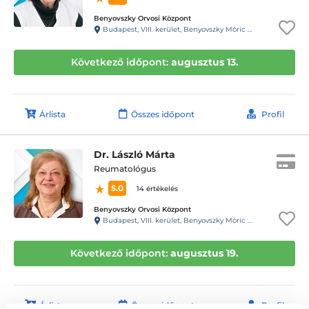
Benyovszky Orvosi Központ
Budapest, VIII. kerület, Benyovszky Móric utca 10.
Következő időpont:
augusztus 13.
Árlista
Összes időpont
Profil
Dr. László Márta
Reumatológus
5.0
14 értékelés
Benyovszky Orvosi Központ
Budapest, VIII. kerület, Benyovszky Móric utca 10.
Következő időpont:
augusztus 19.
Árlista
Összes időpont
Profil