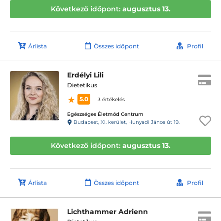
Következő időpont:
augusztus 13.
Árlista
Összes időpont
Profil
Erdélyi Lili
Dietetikus
5.0
3 értékelés
Egészséges Életmód Centrum
Budapest, XI. kerület, Hunyadi János út 19.
Következő időpont:
augusztus 13.
Árlista
Összes időpont
Profil
Lichthammer Adrienn