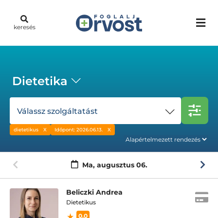
keresés
Dietetika
Válassz szolgáltatást
dietetikus
Időpont: 2026.06.13.
Ma,
augusztus 06.
Beliczki Andrea
Dietetikus
0.0