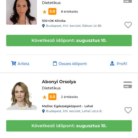
Dietetikus
5.0
8 értékelés
100+OK Klinika
Budapest, XVI. kerület, Rákosi út 85.
Következő időpont:
augusztus 10.
Árlista
Összes időpont
Profil
Abonyi Orsolya
Dietetikus
5.0
2 értékelés
MeDoc Egészségközpont - Lehel
Budapest, XIII. kerület, Lehel utca 8.
Következő időpont:
augusztus 10.