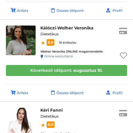
Árlista
Összes időpont
Profil
Kálóczi-Wolher Veronika
Dietetikus
5.0
18 értékelés
Wolher Veronika ONLINE magánrendelés
Online konzultáció
Következő időpont:
augusztus 10.
Árlista
Összes időpont
Profil
Kéri Fanni
Dietetikus
0.0