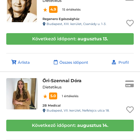
Dietetikus
4.9
15 értékelés
Regenero Egészségház
Budapest, XIII. kerület, Csanády u. 1-3.
Következő időpont:
augusztus 13.
Árlista
Összes időpont
Profil
Őri-Szennai Dóra
Dietetikus
5.0
1 értékelés
2B Medical
Budapest, VII. kerület, Nefelejcs utca 18.
Következő időpont:
augusztus 14.