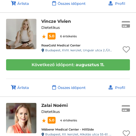
Árlista
Összes időpont
Profil
Vincze Vivien
Dietetikus
5.0
6 értékelés
RoseGold Medical Center
Budapest, XVIII. kerület, Ungvár utca 2./Üllői út 650.
Következő időpont:
augusztus 11.
Árlista
Összes időpont
Profil
Zalai Noémi
Dietetikus
5.0
4 értékelés
Wáberer Medical Center - HillSide
Budapest, XII. kerület, Alkotás utca 55-61. Hillside