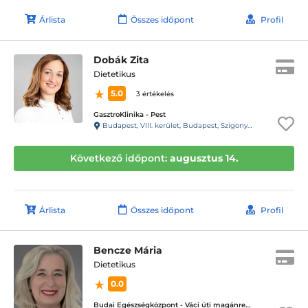
Árlista
Összes időpont
Profil
Dobák Zita
Dietetikus
5.0
3 értékelés
GasztroKlinika - Pest
Budapest, VIII. kerület, Budapest, Szigony u. 26-32
Következő időpont:
augusztus 14.
Árlista
Összes időpont
Profil
Bencze Mária
Dietetikus
0.0
Budai Egészségközpont - Váci úti magánrendelők