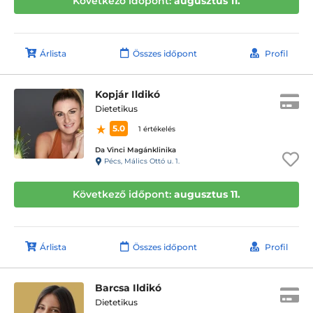
Következő időpont:
augusztus 11.
Árlista
Összes időpont
Profil
Kopjár Ildikó
Dietetikus
5.0
1 értékelés
Da Vinci Magánklinika
Pécs, Málics Ottó u. 1.
Következő időpont:
augusztus 11.
Árlista
Összes időpont
Profil
Barcsa Ildikó
Dietetikus