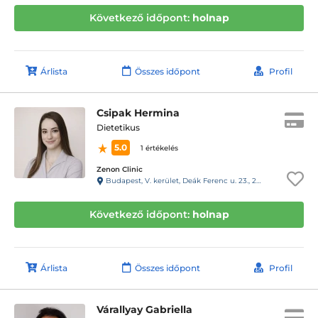
Következő időpont:
holnap
Árlista
Összes időpont
Profil
Csipak Hermina
Dietetikus
5.0
1 értékelés
Zenon Clinic
Budapest, V. kerület, Deák Ferenc u. 23., 2. em.
Következő időpont:
holnap
Árlista
Összes időpont
Profil
Várallyay Gabriella