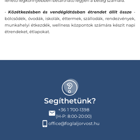
lehető legkönnyebben betartható legyen a beteg számára.
•
Közétkezésben és vendéglátásban étrendet állít össze
-
bölcsődék, óvodák, iskolák, éttermek, szállodák, rendezvények,
munkahelyi étkezdék, wellness központok számára készít napi
étrendeket, étlapokat.
Segíthetünk?
+36 1 700-1398
(H-P: 8:00-20:00)
office@foglaljorvost.hu