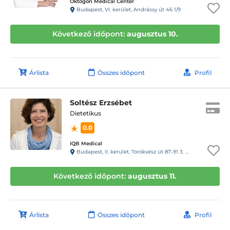
Oktogon Medical Center
Budapest, VI. kerület, Andrássy út 46 1/9
Következő időpont:
augusztus 10.
Árlista
Összes időpont
Profil
Soltész Erzsébet
Dietetikus
0.0
IQB Medical
Budapest, II. kerület, Törökvész út 87-91 3. emelet 220 (Rózsadomb center a posta mellett)
Következő időpont:
augusztus 11.
Árlista
Összes időpont
Profil