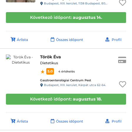
Budapest, XIII. kerület, 1138 Budapest, BSR Center, Váci út 135-139.
Következő időpont:
augusztus 14.
Árlista
Összes időpont
Profil
Török Éva
Dietetikus
5.0
4 értékelés
Gasztroenterológiai Centrum Pest
Budapest, XIII. kerület, Kárpát utca 62-64.
Következő időpont:
augusztus 18.
Árlista
Összes időpont
Profil