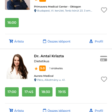
Primavera Medical Center - Oktogon
Budapest, VI. kerület, Teréz körút 23. 3 em. 11. ajtó
16:00
Árlista
Összes időpont
Profil
Dr. Antal Kriszta
Dietetikus
5.0
1 értékelés
Aurora Medical
Pécs, Alkotmány u. 41.
17:00
17:45
18:30
19:15
Árlista
Összes időpont
Profil