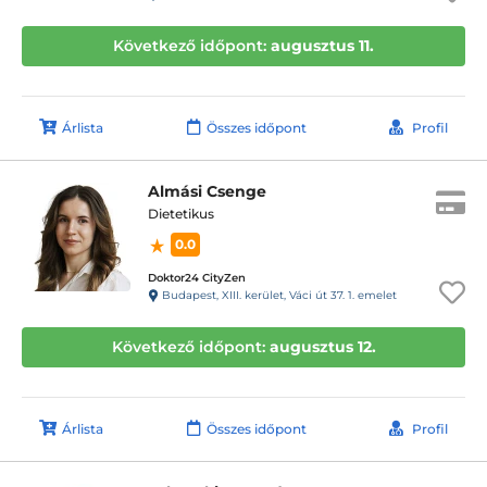
Következő időpont:
augusztus 11.
Árlista
Összes időpont
Profil
Almási Csenge
Dietetikus
0.0
Doktor24 CityZen
Budapest, XIII. kerület, Váci út 37. 1. emelet
Következő időpont:
augusztus 12.
Árlista
Összes időpont
Profil