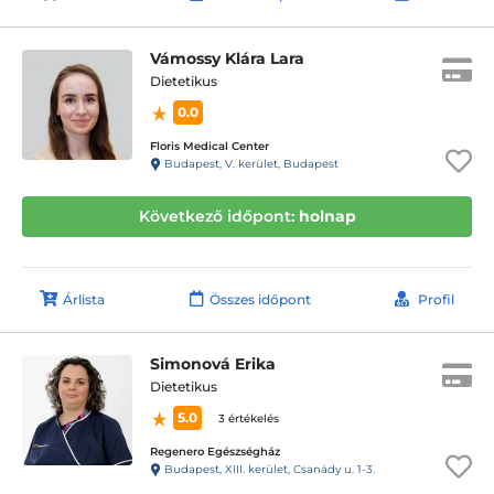
Vámossy Klára Lara
Dietetikus
0.0
Floris Medical Center
Budapest, V. kerület, Budapest
Következő időpont:
holnap
Árlista
Összes időpont
Profil
Simonová Erika
Dietetikus
5.0
3 értékelés
Regenero Egészségház
Budapest, XIII. kerület, Csanády u. 1-3.