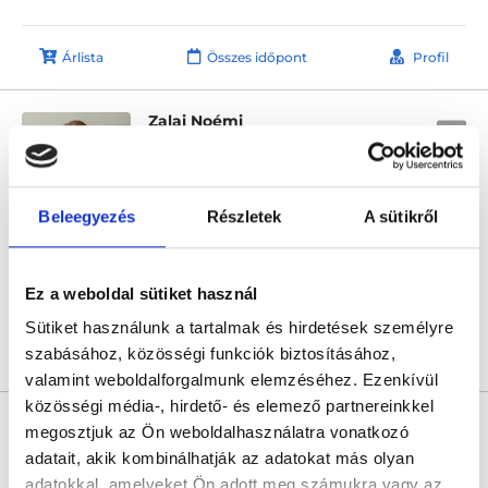
Árlista
Összes időpont
Profil
Zalai Noémi
Dietetikus
5.0
4 értékelés
Emineo Magánkórház
Beleegyezés
Részletek
A sütikről
Budapest, I. kerület, Hegyalja út 7-13.
Következő időpont:
augusztus 12.
Ez a weboldal sütiket használ
Sütiket használunk a tartalmak és hirdetések személyre
szabásához, közösségi funkciók biztosításához,
Árlista
Összes időpont
Profil
valamint weboldalforgalmunk elemzéséhez. Ezenkívül
közösségi média-, hirdető- és elemező partnereinkkel
Hollósi Edit
megosztjuk az Ön weboldalhasználatra vonatkozó
Dietetikus
adatait, akik kombinálhatják az adatokat más olyan
0.0
adatokkal, amelyeket Ön adott meg számukra vagy az