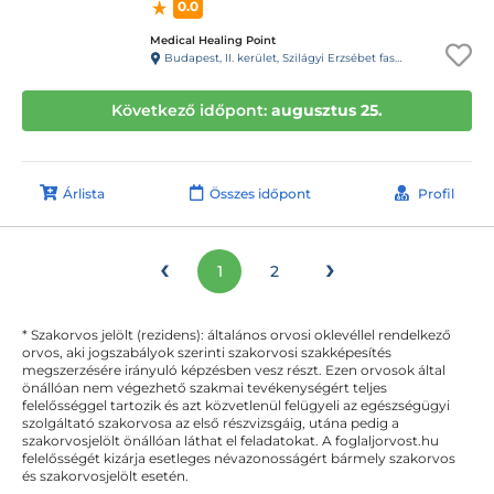
0.0
Medical Healing Point
Budapest, II. kerület, Szilágyi Erzsébet fasor 11/A.
Következő időpont:
augusztus 25.
Árlista
Összes időpont
Profil
‹
›
1
2
* Szakorvos jelölt (rezidens): általános orvosi oklevéllel rendelkező
orvos, aki jogszabályok szerinti szakorvosi szakképesítés
megszerzésére irányuló képzésben vesz részt. Ezen orvosok által
önállóan nem végezhető szakmai tevékenységért teljes
felelősséggel tartozik és azt közvetlenül felügyeli az egészségügyi
szolgáltató szakorvosa az első részvizsgáig, utána pedig a
szakorvosjelölt önállóan láthat el feladatokat. A foglaljorvost.hu
felelősségét kizárja esetleges névazonosságért bármely szakorvos
és szakorvosjelölt esetén.