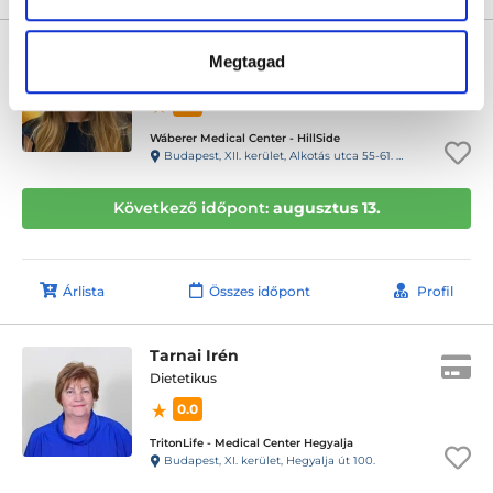
Halas Eszter Noémi
Megtagad
Dietetikus
0.0
Wáberer Medical Center - HillSide
Budapest, XII. kerület, Alkotás utca 55-61. Hillside
Következő időpont:
augusztus 13.
Árlista
Összes időpont
Profil
Tarnai Irén
Dietetikus
0.0
TritonLife - Medical Center Hegyalja
Budapest, XI. kerület, Hegyalja út 100.