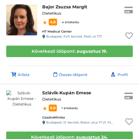
Bajor Zsuzsa Margit
Dietetikus
4.6
4 értékelés
HT Medical Center
Budapest, XVII. kerület, Pesti út 177.
Következő időpont:
augusztus 19.
Árlista
Összes időpont
Profil
Szlávik-Kupán Emese
Dietetikus
5.0
1 értékelés
GasztroKlinika
Budapest, III. kerület, Bokor utca 17-21. Fszt.
Következő időpont:
augusztus 24.