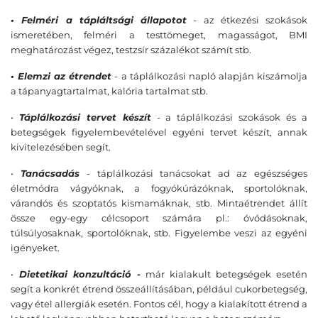
• Felméri a tápláltsági állapotot
- az étkezési szokások
ismeretében, felméri a testtömeget, magasságot, BMI
meghatározást végez, testzsír százalékot számít stb.
• Elemzi az étrendet
- a táplálkozási napló alapján kiszámolja
a tápanyagtartalmat, kalória tartalmat stb.
•
Táplálkozási tervet készít
- a táplálkozási szokások és a
betegségek figyelembevételével egyéni tervet készít, annak
kivitelezésében segít.
•
Tanácsadás
- táplálkozási tanácsokat ad az egészséges
életmódra
vágyóknak, a fogyókúrázóknak, sportolóknak,
várandós és szoptatós kismamáknak, stb. Mintaétrendet állít
össze egy-egy célcsoport számára pl.: óvódásoknak,
túlsúlyosaknak, sportolóknak, stb. Figyelembe veszi az egyéni
igényeket.
•
Dietetikai konzultáció -
már kialakult betegségek esetén
segít a konkrét étrend összeállításában, például cukorbetegség,
vagy étel allergiák esetén. Fontos cél, hogy a kialakított étrend a