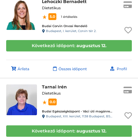
Lehoczki Bernadett
Dietetikus
5.0
1 értékelés
Budai Corvin Orvosi Rendelő
Budapest, I. kerület, Corvin tér 2.
Következő időpont:
augusztus 12.
Árlista
Összes időpont
Profil
Tarnai Irén
Dietetikus
0.0
Budai Egészségközpont - Váci úti magánrendelők
Budapest, XIII. kerület, 1138 Budapest, BSR Center, Váci út 135-139.
Következő időpont:
augusztus 12.