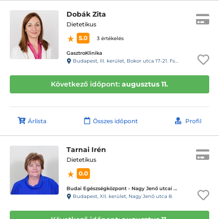
Dobák Zita
Dietetikus
5.0
3 értékelés
GasztroKlinika
Budapest, III. kerület, Bokor utca 17-21. Fszt.
Következő időpont:
augusztus 11.
Árlista
Összes időpont
Profil
Tarnai Irén
Dietetikus
0.0
Budai Egészségközpont - Nagy Jenő utcai magánrendelők
Budapest, XII. kerület, Nagy Jenő utca 8.