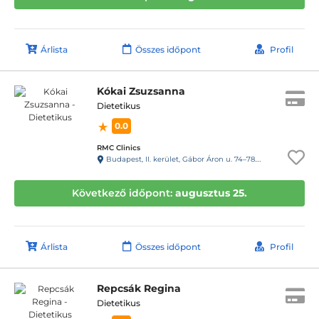
Árlista
Összes időpont
Profil
Kókai Zsuzsanna
Dietetikus
0.0
RMC Clinics
Budapest, II. kerület, Gábor Áron u. 74–78. III. emelet
Következő időpont:
augusztus 25.
Árlista
Összes időpont
Profil
Repcsák Regina
Dietetikus