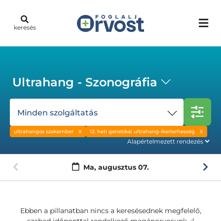
keresés
Ultrahang - Szonográfia
Minden szolgáltatás
ultrahangos szakember
12. heti genetikai ultrahang-ikerterhesség
Ma,
augusztus 07.
Ebben a pillanatban nincs a keresésednek megfelelő,