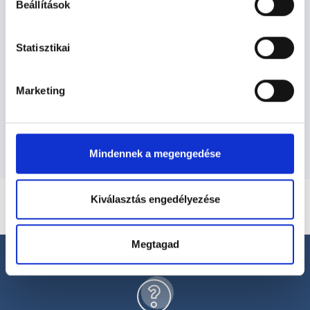
Beállítások
Ultrahangos szakember -
Statisztikai
Ultrahang - Szonográfia
Marketing
Szolgáltatások
Mindennek a megengedése
Kiválasztás engedélyezése
Megtagad