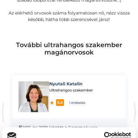
szabad időponttal rendelkező magánorvosunk. :(
Az elérhető orvosok száma folyamatosan nő, nézz vissza
később, hátha több szerencsével jársz!
További ultrahangos szakember
magánorvosok
Nyutali Katalin
K
Ultrahangos szakember
5.0
1 értékelés
“
2015 és 2019 között a Semmelweis
Egyetemen végeztem Képalkotó