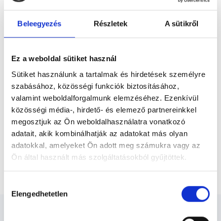
diagnosztikai analitikus BSc-képzésen,
Előző
majd 2019–2021 között a Széchenyi István
Beleegyezés
Részletek
A sütikről
Egyetemen szereztem szülészet-
nőgyógyászati szonográfus szakirányú
végzettséget. 2024-ben...
* Szakorvos jelölt (rezidens): általános orvosi oklevéllel rendelkező
orvos, aki jogszabályok szerinti szakorvosi szakképesítés
Ez a weboldal sütiket használ
megszerzésére irányuló képzésben vesz részt. Ezen orvosok által
önállóan nem végezhető szakmai tevékenységért teljes
Sütiket használunk a tartalmak és hirdetések személyre
felelősséggel tartozik és azt közvetlenül felügyeli az egészségügyi
szabásához, közösségi funkciók biztosításához,
szolgáltató szakorvosa az első részvizsgáig, utána pedig a
szakorvosjelölt önállóan láthat el feladatokat. A foglaljorvost.hu
valamint weboldalforgalmunk elemzéséhez. Ezenkívül
felelősségét kizárja esetleges névazonosságért bármely szakorvos
közösségi média-, hirdető- és elemező partnereinkkel
és szakorvosjelölt esetén.
megosztjuk az Ön weboldalhasználatra vonatkozó
adatait, akik kombinálhatják az adatokat más olyan
adatokkal, amelyeket Ön adott meg számukra vagy az
Főoldal
Ultrahangos szakember
Ön által használt más szolgáltatásokból gyűjtöttek.
12. heti genetikai ultrahang-ikerterhesség
Cookie
Hozzájárulás
szabályzat:
https://foglaljorvost.hu/info/foglaljorvost-
Elengedhetetlen
kiválasztása
hu-cookie-szabalyzat/