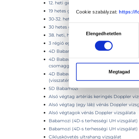
12. heti genetikai ultrahang-ikerterhesség
19 hetes genetikai UH
Cookie szabályzat:
https://
30-32. heti, harmadik trimeszteri ultrahan
Hozzájárulás
30 hetes genetikai UH
Elengedhetetlen
kiválasztása
38. heti, harmadik trimeszteri ultrahang v
3 régió együttes vizsgálata
4D Babamozi
4D Babavízió Alap csomag 50% kedvez
csomaggal
Megtagad
4D Babavízió Alap csomag 50% Visszavá
(visszatérőknek a 2. vizsgálattól)
5D Babamozi
Alsó végtag artériás keringés Doppler viz
Alsó végtag (egy láb) vénás Doppler vizs
Alsó végtagok vénás Doppler vizsgálata
Babamozi (4D-s terhességi UH vizsgálat)
Babamozi (4D-s terhességi UH vizsgálat) 
Cikluskövetés ultrahang vizsgálat