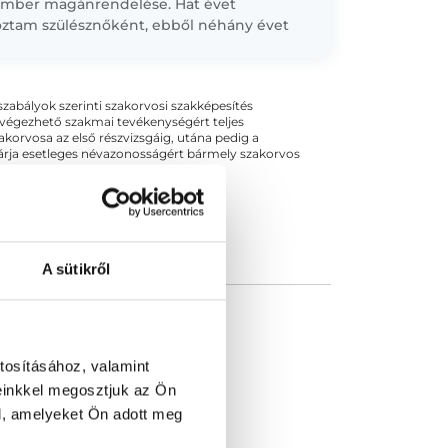
ember magánrendelése. Hat évet
ztam szülésznőként, ebből néhány évet
ségi klinikán, ahol reprodukciós
ésekkel, a terhességek nyomon
ésével és a páciensek...
ogszabályok szerinti szakorvosi szakképesítés
 végezhető szakmai tevékenységért teljes
zakorvosa az első részvizsgáig, utána pedig a
kizárja esetleges névazonosságért bármely szakorvos
A sütikről
tosításához, valamint
einkkel megosztjuk az Ön
l, amelyeket Ön adott meg
FTY