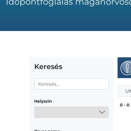
Időpontfoglalás magánorvos
Keresés
Ul
Helyszín
0 - 0