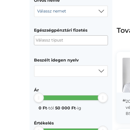
Orvos neme
Válassz nemet
Tov
Egészségpénztári fizetés
Beszélt idegen nyelv
Ár
“
2
v
0 Ft
-tól
50 000 Ft
-ig
B
S
Értékelés
sz