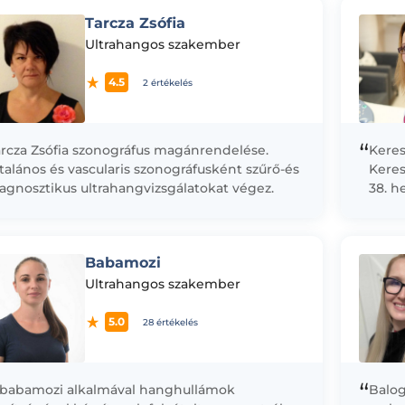
gzettséget. 2024-ben...
Tarcza Zsófia
Ultrahangos szakember
4.5
2 értékelés
“
arcza Zsófia szonográfus magánrendelése.
Keres
talános és vascularis szonográfusként szűrő-és
Keres
agnosztikus ultrahangvizsgálatokat végez.
38. h
5D Ba
Babamozi
Ultrahangos szakember
5.0
28 értékelés
“
 babamozi alkalmával hanghullámok
Balog