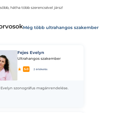
sőbb, hátha több szerencsével jársz!
orvosok
Még több ultrahangos szakember
Fejes Evelyn
Ultrahangos szakember
5.0
2 értékelés
 Evelyn szonográfus magánrendelése.