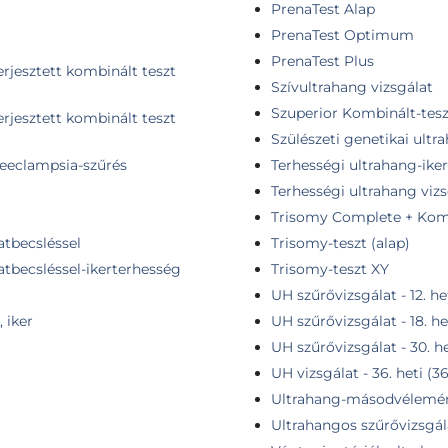
PrenaTest Alap
PrenaTest Optimum
PrenaTest Plus
erjesztett kombinált teszt
Szívultrahang vizsgálat
Szuperior Kombinált-tes
erjesztett kombinált teszt
Szülészeti genetikai ultr
aeeclampsia-szűrés
Terhességi ultrahang-ike
Terhességi ultrahang vizs
Trisomy Complete + Komb
atbecsléssel
Trisomy-teszt (alap)
tbecsléssel-ikerterhesség
Trisomy-teszt XY
UH szűrővizsgálat - 12. he
 iker
UH szűrővizsgálat - 18. he
UH szűrővizsgálat - 30. he
UH vizsgálat - 36. heti (3
Ultrahang-másodvélemé
Ultrahangos szűrővizsgál