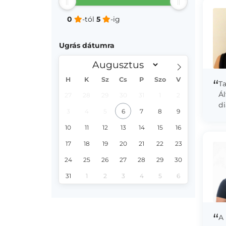
vé
0
-tól
5
-ig
Ugrás dátumra
H
K
Sz
Cs
P
Szo
V
“
T
Ál
27
28
29
30
31
1
2
di
3
4
5
6
7
8
9
10
11
12
13
14
15
16
17
18
19
20
21
22
23
24
25
26
27
28
29
30
31
1
2
3
4
5
6
“
A