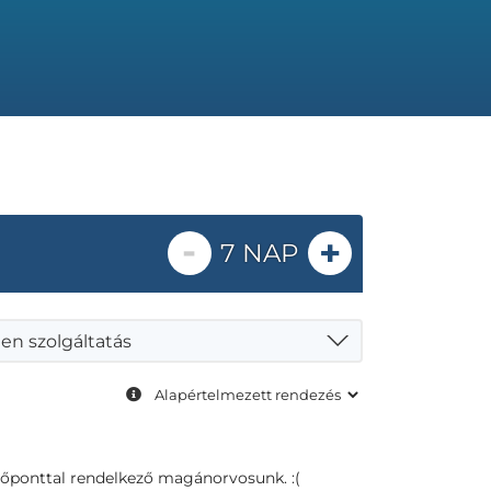
-
+
7 NAP
en szolgáltatás
dőponttal rendelkező magánorvosunk. :(