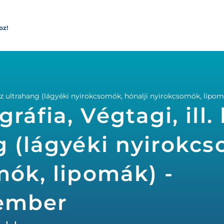
oz!
rész ultrahang (lágyéki nyirokcsomók, hónalji nyirokcsomók, lipo
áfia, Végtagi, ill. 
g (lágyéki nyirokc
mók, lipomák) -
kember