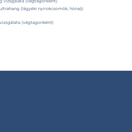
ng vizsgálata (végtagonként)
z ultrahang (lágyéki nyirokcsomók, hónalji
vizsgálata (végtagonként)