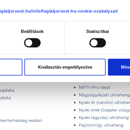
Kombinált vizsgálat + NI
Konzultáció, 1 régió vizsg
foglaljorvost.hu/info/foglaljorvost-hu-cookie-szabalyzat/
g vizsgálat
Korai ultrahang
Magzati flowmetria
Beállítások
Statisztikai
izsgálat
Második trimeszteri gene
kockázatbecsléssel
Második trimeszteri gene
kockázatbecsléssel, iker
ménnyel, AJÁNDÉK PREMIUM
Második trimeszteri gene
kockázatbecsléssel + mag
Kiválasztás engedélyezése
Min
ró kedvezménnyel
Második trimeszteri gene
kockázatbecsléssel + magz
NIFTY-Pro teszt
sgálata
Nőgyógyászati ultrahang 
gálata
Nyaki ér (carotis) ultrah
Nyaki erek Doppler vizsg
Nyaki lágyrész ultrahang
ikerterhesség esetén
Pajzsmirigy ultrahang