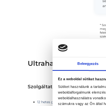
se
a
A 
hé
* Sz
megs
fele
szak
és s
Ultrahangos szakember
Beleegyezés
Ez a weboldal sütiket haszn
Szolgáltatások
Sütiket használunk a tartal
weboldalforgalmunk elemzésé
weboldalhasználatra vonatko
12 hetes genetikai UH
számukra vagy az Ön által ha