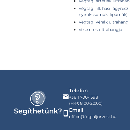
Végtagi artériák ultraha
Végtagi, ill. hasi lágyrés
nyirokcsomók, lipomák)
Végtagi vénák ultrahang 
Vese erek ultrahangja
Telefon
+36 1 700-1398
(H-P: 8:00-20:00)
Segíthetünk?
Email
office@foglaljorvost.hu