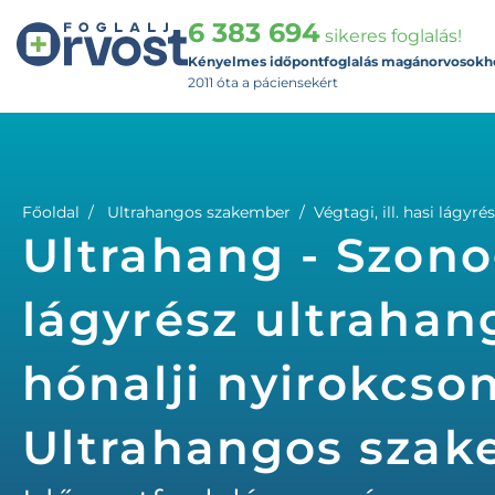
6 383 694
sikeres foglalás!
Kényelmes időpontfoglalás magánorvosokh
2011 óta a páciensekért
Főoldal
Ultrahangos szakember
Végtagi, ill. hasi lágy
Ultrahang - Szonogr
lágyrész ultrahan
hónalji nyirokcso
Ultrahangos sza