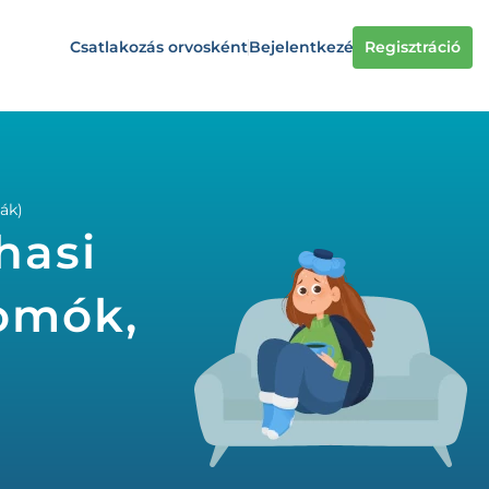
Csatlakozás orvosként
Bejelentkezés
Regisztráció
mák)
hasi
somók,