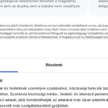
gítségével készítenek felvételt a magzatról,
szak
mi sem az anyára, sem a babára nem veszélyes.
dolgo
babamozi elkészítésére a terhesség 24-30.
meddő
t...
kezel
követ
akorvos jelölt (rezidens): általános orvosi oklevéllel rendelkező orvos, aki j
zerzésére irányuló képzésben vesz részt. Ezen orvosok által önállóan nem
lősséggel tartozik és azt közvetlenül felügyeli az egészségügyi szolgáltató s
orvosjelölt önállóan láthat el feladatokat. A foglaljorvost.hu felelősségét 
zakorvosjelölt esetén.
 - Ultrahang - Szonográfia
Részletek
ál
mak és hirdetések személyre szabásához, közösségi funkciók biz
hez. Ezenkívül közösségi média-, hirdető- és elemező partner
zó adatait, akik kombinálhatják az adatokat más olyan adatokka
Kombinált vizsgálat + NI
sznált más szolgáltatásokból gyűjtöttek.