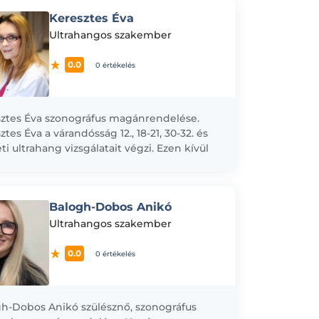
Keresztes Éva
Ultrahangos szakember
0.0
0 értékelés
ztes Éva szonográfus magánrendelése.
ztes Éva a várandósság 12., 18-21, 30-32. és
eti ultrahang vizsgálatait végzi. Ezen kívül
bamozira van még lehetőség időpontot...
Balogh-Dobos Anikó
Ultrahangos szakember
0.0
0 értékelés
h-Dobos Anikó szülésznő, szonográfus