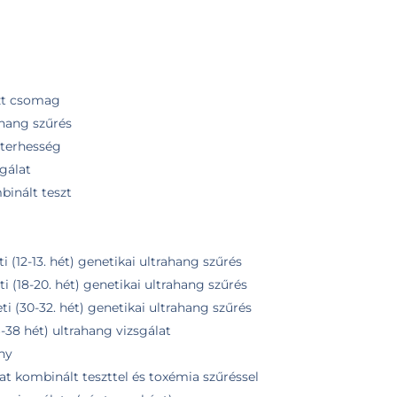
zt csomag
ahang szűrés
rterhesség
gálat
inált teszt
ti (12-13. hét) genetikai ultrahang szűrés
ti (18-20. hét) genetikai ultrahang szűrés
ti (30-32. hét) genetikai ultrahang szűrés
6-38 hét) ultrahang vizsgálat
ny
at kombinált teszttel és toxémia szűréssel