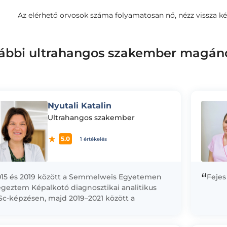
Az elérhető orvosok száma folyamatosan nő, nézz vissza ké
ábbi ultrahangos szakember magán
Nyutali Katalin
Ultrahangos szakember
5.0
1 értékelés
“
015 és 2019 között a Semmelweis Egyetemen
Fejes
égeztem Képalkotó diagnosztikai analitikus
Sc-képzésen, majd 2019–2021 között a
zéchenyi István Egyetemen szereztem
ülészet-nőgyógyászati szonográfus szakirányú