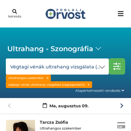
keresés
Ultrahang - Szonográfia
Végtagi vénák ultrahang vizsgálata (végtagonként)
ultrahangos szakember
végtagi vénák ultrahang vizsgálata (végtagonként)
Ma,
augusztus 09.
Tarcza Zsófia
Ultrahangos szakember