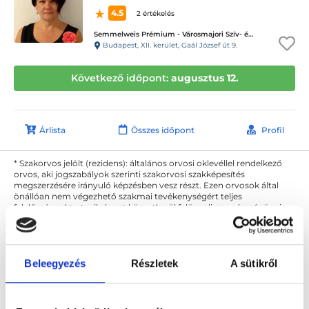
4.5
2 értékelés
Semmelweis Prémium - Városmajori Szív- és Érgyógyászati Klinika
Budapest, XII. kerület, Gaál József út 9.
Következő időpont:
augusztus 12.
Árlista
Összes időpont
Profil
* Szakorvos jelölt (rezidens): általános orvosi oklevéllel rendelkező
orvos, aki jogszabályok szerinti szakorvosi szakképesítés
megszerzésére irányuló képzésben vesz részt. Ezen orvosok által
önállóan nem végezhető szakmai tevékenységért teljes
felelősséggel tartozik és azt közvetlenül felügyeli az egészségügyi
szolgáltató szakorvosa az első részvizsgáig, utána pedig a
szakorvosjelölt önállóan láthat el feladatokat. A foglaljorvost.hu
felelősségét kizárja esetleges névazonosságért bármely szakorvos
és szakorvosjelölt esetén.
Beleegyezés
Részletek
A sütikről
Főoldal
Ultrahangos szakember