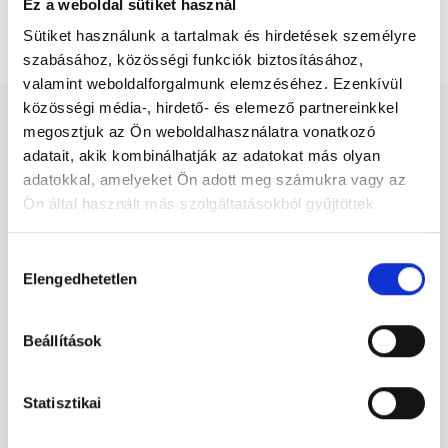
Ez a weboldal sütiket használ
Végtagi vénák ultrahang vizsgálata (végtagonként)
Sütiket használunk a tartalmak és hirdetések személyre
szabásához, közösségi funkciók biztosításához,
valamint weboldalforgalmunk elemzéséhez. Ezenkívül
közösségi média-, hirdető- és elemező partnereinkkel
megosztjuk az Ön weboldalhasználatra vonatkozó
adatait, akik kombinálhatják az adatokat más olyan
adatokkal, amelyeket Ön adott meg számukra vagy az
Ultrahangos szakember -
Ön által használt más szolgáltatásokból gyűjtöttek.
Ultrahang - Szonográfia
Cookie
Hozzájárulás
szabályzat:
https://foglaljorvost.hu/info/foglaljorvost-
Elengedhetetlen
kiválasztása
hu-cookie-szabalyzat/
Szolgáltatások
Beállítások
Budapesti és vidéki ultrahangos szakember
orvosok
Statisztikai