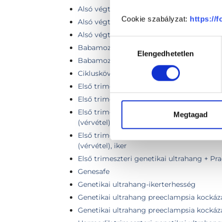
Alsó végtag artériás keringés Doppler viz
Cookie szabályzat:
https://
Alsó végtag (egy láb) vénás Doppler vizs
Alsó végtagok vénás Doppler vizsgálata
Hozzájárulás
Babamozi (4D-s terhességi UH vizsgálat)
Elengedhetetlen
kiválasztása
Babamozi (4D-s terhességi UH vizsgálat) 
Cikluskövetés ultrahang vizsgálat
Első trimeszteri genetikai ultrahang
Első trimeszteri genetikai ultrahang, iker
Első trimeszteri genetikai ultrahang + Kit
Megtagad
(vérvétel)
Első trimeszteri genetikai ultrahang + Kit
(vérvétel), iker
Első trimeszteri genetikai ultrahang + Pr
Genesafe
Genetikai ultrahang-ikerterhesség
Genetikai ultrahang preeclampsia kockáz
Genetikai ultrahang preeclampsia kockáza