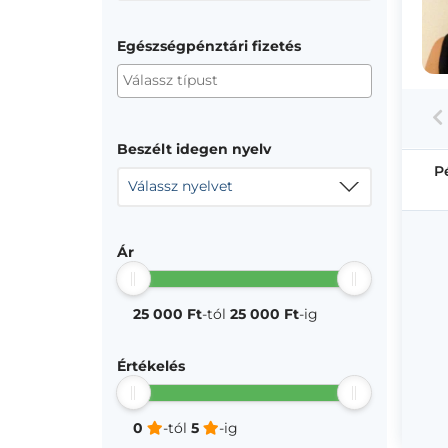
Egészségpénztári fizetés
Beszélt idegen nyelv
P
Válassz nyelvet
Ár
25 000 Ft
-tól
25 000 Ft
-ig
Értékelés
0
-tól
5
-ig