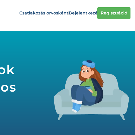
Csatlakozás orvosként
Bejelentkezés
Regisztráció
gok
gos