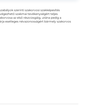
ogszabályok szerinti szakorvosi szakképesítés
 végezhető szakmai tevékenységért teljes
zakorvosa az első részvizsgáig, utána pedig a
kizárja esetleges névazonosságért bármely szakorvos