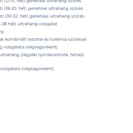
ti (12-13. hét) genetikai ultrahang szűrés
ti (18-20. hét) genetikai ultrahang szűrés
ti (30-32. hét) genetikai ultrahang szűrés
6-38 hét) ultrahang vizsgálat
ny
at kombinált teszttel és toxémia szűréssel
ng vizsgálata (végtagonként)
z ultrahang (lágyéki nyirokcsomók, hónalji
vizsgálata (végtagonként)