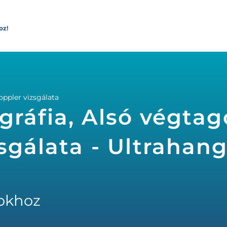
oz!
ppler vizsgálata
gráfia, Alsó végta
sgálata - Ultrahan
okhoz