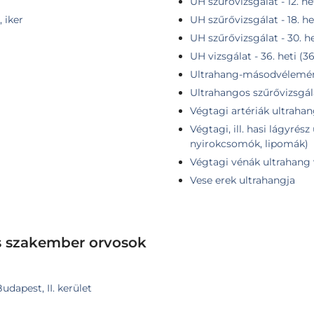
UH szűrővizsgálat - 12. he
 iker
UH szűrővizsgálat - 18. he
UH szűrővizsgálat - 30. he
UH vizsgálat - 36. heti (3
Ultrahang-másodvélemé
Ultrahangos szűrővizsgál
Végtagi artériák ultraha
Végtagi, ill. hasi lágyrés
nyirokcsomók, lipomák)
Végtagi vénák ultrahang 
Vese erek ultrahangja
s szakember orvosok
dapest, II. kerület