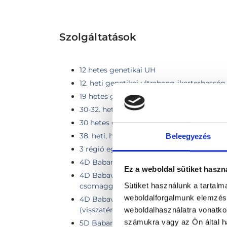
Szolgáltatások
12 hetes genetikai UH
12. heti genetikai ultrahang-ikerterhesség
19 hetes genetikai UH
30-32. heti, harmadik trimeszteri ultrahan
30 hetes genetikai UH
38. heti, harmadik trimeszteri ultrahang v
Beleegyezés
3 régió együttes vizsgálata
4D Babamozi
Ez a weboldal sütiket haszn
4D Babavízió Alap csomag 50% kedvez
Sütiket használunk a tartal
csomaggal
weboldalforgalmunk elemzésé
4D Babavízió Alap csomag 50% Visszavá
(visszatérőknek a 2. vizsgálattól)
weboldalhasználatra vonatko
számukra vagy az Ön által ha
5D Babamozi