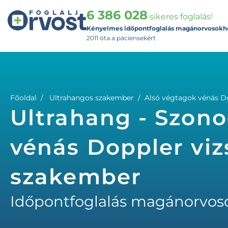
6 386 028
sikeres foglalás!
Kényelmes időpontfoglalás magánorvosokh
2011 óta a páciensekért
Főoldal
Ultrahangos szakember
Alsó végtagok vénás Do
Ultrahang - Szono
vénás Doppler viz
szakember
Időpontfoglalás magánorvos