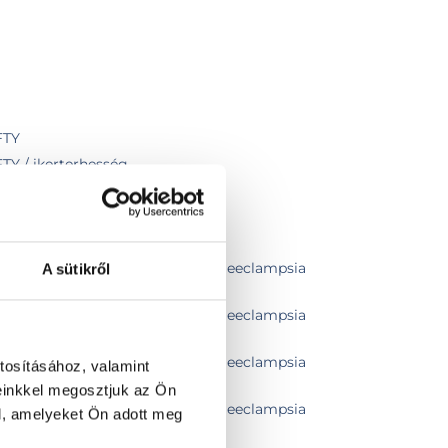
FTY
FTY / ikerterhesség
álata
tikai ultrahang, koraszülés és praeeclampsia
A sütikről
tikai ultrahang, koraszülés és praeeclampsia
tikai ultrahang, koraszülés és praeeclampsia
tosításához, valamint
zati szívultrahang szűrés
einkkel megosztjuk az Ön
tikai ultrahang, koraszülés és praeeclampsia
l, amelyeket Ön adott meg
ati szívultrahang szűrés, iker