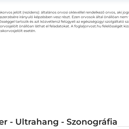
akorvos jelölt (rezidens): általános orvosi oklevéllel rendelkező orvos, aki j
zerzésére irányuló képzésben vesz részt. Ezen orvosok által önállóan nem
lősséggel tartozik és azt közvetlenül felügyeli az egészségügyi szolgáltató s
orvosjelölt önállóan láthat el feladatokat. A foglaljorvost.hu felelősségét 
zakorvosjelölt esetén.
 - Ultrahang - Szonográfia