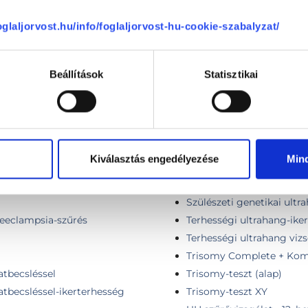
NIFTY-Pro teszt
sgálata
Nőgyógyászati ultrahang 
foglaljorvost.hu/info/foglaljorvost-hu-cookie-szabalyzat/
gálata
Nyaki ér (carotis) ultrah
Nyaki erek Doppler vizsg
Beállítások
Statisztikai
Nyaki lágyrész ultrahang
ikerterhesség esetén
Pajzsmirigy ultrahang
PrenaTest Alap
PrenaTest Optimum
PrenaTest Plus
erjesztett kombinált teszt
Kiválasztás engedélyezése
Min
Szívultrahang vizsgálat
Szuperior Kombinált-tes
erjesztett kombinált teszt
Szülészeti genetikai ultr
aeeclampsia-szűrés
Terhességi ultrahang-ike
Terhességi ultrahang vizs
Trisomy Complete + Komb
atbecsléssel
Trisomy-teszt (alap)
tbecsléssel-ikerterhesség
Trisomy-teszt XY