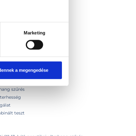
vizsgálat
ang
álata
Marketing
 (nyirokcsomók, nyálmirigy)
dennek a megengedése
zt csomag
ahang szűrés
rterhesség
gálat
inált teszt