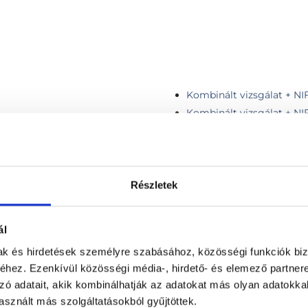
Kombinált vizsgálat + NI
Kombinált vizsgálat + NI
Konzultáció, 1 régió vizsg
g vizsgálat
Korai ultrahang
Magzati flowmetria
izsgálat
Második trimeszteri gene
Részletek
kockázatbecsléssel
Második trimeszteri gene
ál
kockázatbecsléssel, iker
ménnyel, AJÁNDÉK PREMIUM
Második trimeszteri gene
mak és hirdetések személyre szabásához, közösségi funkciók biz
kockázatbecsléssel + mag
hez. Ezenkívül közösségi média-, hirdető- és elemező partner
ró kedvezménnyel
Második trimeszteri gene
zó adatait, akik kombinálhatják az adatokat más olyan adatokka
kockázatbecsléssel + magz
sznált más szolgáltatásokból gyűjtöttek.