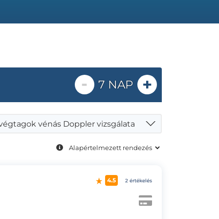
-
+
7 NAP
 végtagok vénás Doppler vizsgálata
4.5
2 értékelés