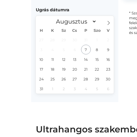
Ugrás dátumra
* Sz
megs
fele
szak
H
K
Sz
Cs
P
Szo
V
és s
27
28
29
30
31
1
2
3
4
5
6
7
8
9
10
11
12
13
14
15
16
17
18
19
20
21
22
23
24
25
26
27
28
29
30
31
1
2
3
4
5
6
Ultrahangos szakember