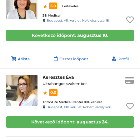
5.0
1 értékelés
2B Medical
Budapest, VII. kerület, Nefelejcs utca 18.
Következő időpont:
augusztus 10.
Árlista
Összes időpont
Profil
Keresztes Éva
Ultrahangos szakember
0.0
TritonLife Medical Center XIII. kerület
Budapest, XIII. kerület, Róbert Károly körút 64.
Következő időpont:
augusztus 24.