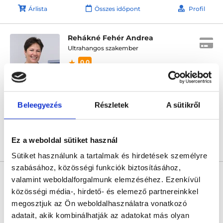
Árlista
Összes időpont
Profil
Rehákné Fehér Andrea
Ultrahangos szakember
0.0
TritonLife - Medical Center Hegyalja
Budapest, XI. kerület, Hegyalja út 100.
Beleegyezés
Részletek
A sütikről
Sajnáljuk, jelenleg nincs szabad időpont!
Ez a weboldal sütiket használ
Árlista
Összes időpont
Profil
Sütiket használunk a tartalmak és hirdetések személyre
szabásához, közösségi funkciók biztosításához,
* Szakorvos jelölt (rezidens): általános orvosi oklevéllel rendelkező
orvos, aki jogszabályok szerinti szakorvosi szakképesítés
valamint weboldalforgalmunk elemzéséhez. Ezenkívül
megszerzésére irányuló képzésben vesz részt. Ezen orvosok által
közösségi média-, hirdető- és elemező partnereinkkel
önállóan nem végezhető szakmai tevékenységért teljes
felelősséggel tartozik és azt közvetlenül felügyeli az egészségügyi
megosztjuk az Ön weboldalhasználatra vonatkozó
szolgáltató szakorvosa az első részvizsgáig, utána pedig a
adatait, akik kombinálhatják az adatokat más olyan
szakorvosjelölt önállóan láthat el feladatokat. A foglaljorvost.hu