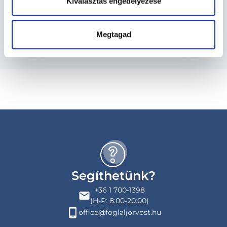
Kiválasztás engedélyezése
Budapesti és vidéki ultrahangos szakember
orvosok
Megtagad
Segíthetünk?
+36 1 700-1398
(H-P: 8:00-20:00)
office@foglaljorvost.hu