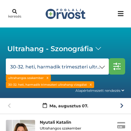
keresés
Ultrahang - Szonográfia
30-32. heti, harmadik trimeszteri ultrahang vizsgálat
ultrahangos szakember
30-32. heti, harmadik trimeszteri ultrahang vizsgálat
Ma,
augusztus 07.
Nyutali Katalin
Ultrahangos szakember