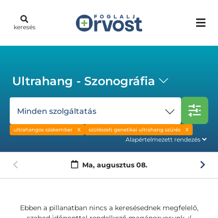
keresés
Ultrahang - Szonográfia
Minden szolgáltatás
ultrahangos szakember
szülészeti genetikai ultrahang szűrés
Ma,
augusztus 08.
Ebben a pillanatban nincs a keresésednek megfelelő,