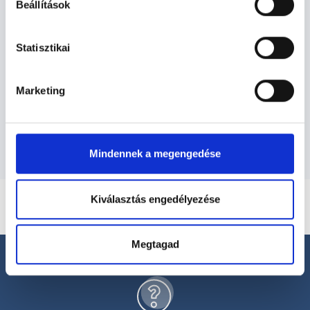
Beállítások
Ultrahangos szakember -
Statisztikai
Ultrahang - Szonográfia
Marketing
Szolgáltatások
Mindennek a megengedése
Kiválasztás engedélyezése
Megtagad