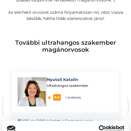
szabad időponttal rendelkező magánorvosunk. :(
Az elérhető orvosok száma folyamatosan nő, nézz vissza
később, hátha több szerencsével jársz!
További ultrahangos szakember
magánorvosok
Nyutali Katalin
K
Ultrahangos szakember
5.0
1 értékelés
“
2015 és 2019 között a Semmelweis
Egyetemen végeztem Képalkotó