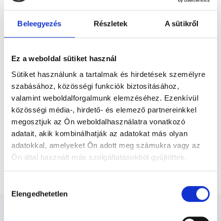
diagnosztikai analitikus BSc-képzésen,
Előző
majd 2019–2021 között a Széchenyi István
Beleegyezés
Részletek
A sütikről
Egyetemen szereztem szülészet-
nőgyógyászati szonográfus szakirányú
végzettséget. 2024-ben...
* Szakorvos jelölt (rezidens): általános orvosi oklevéllel rendelkező
orvos, aki jogszabályok szerinti szakorvosi szakképesítés
Ez a weboldal sütiket használ
megszerzésére irányuló képzésben vesz részt. Ezen orvosok által
önállóan nem végezhető szakmai tevékenységért teljes
Sütiket használunk a tartalmak és hirdetések személyre
felelősséggel tartozik és azt közvetlenül felügyeli az egészségügyi
szabásához, közösségi funkciók biztosításához,
szolgáltató szakorvosa az első részvizsgáig, utána pedig a
szakorvosjelölt önállóan láthat el feladatokat. A foglaljorvost.hu
valamint weboldalforgalmunk elemzéséhez. Ezenkívül
felelősségét kizárja esetleges névazonosságért bármely szakorvos
közösségi média-, hirdető- és elemező partnereinkkel
és szakorvosjelölt esetén.
megosztjuk az Ön weboldalhasználatra vonatkozó
adatait, akik kombinálhatják az adatokat más olyan
adatokkal, amelyeket Ön adott meg számukra vagy az
Főoldal
Ultrahangos szakember
Ön által használt más szolgáltatásokból gyűjtöttek.
Szülészeti genetikai ultrahang szűrés
Cookie
Hozzájárulás
szabályzat:
https://foglaljorvost.hu/info/foglaljorvost-
Elengedhetetlen
kiválasztása
hu-cookie-szabalyzat/