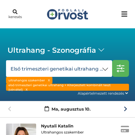
keresés
Ultrahang - Szonográfia
Első trimeszteri genetikai ultrahang + Kiterjesztett kombinált teszt (vérvétel)
ultrahangos szakember
első trimeszteri genetikai ultrahang + Kiterjesztett kombinált teszt
(vérvétel)
Ma,
augusztus 10.
Nyutali Katalin
Ultrahangos szakember