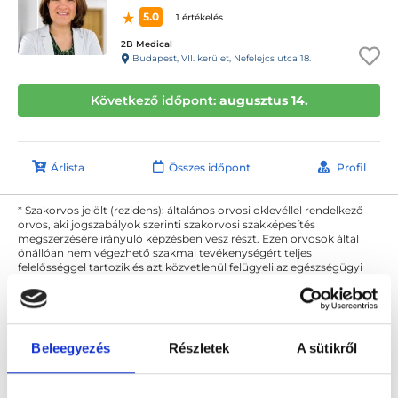
5.0
1 értékelés
2B Medical
Budapest, VII. kerület, Nefelejcs utca 18.
Következő időpont:
augusztus 14.
Árlista
Összes időpont
Profil
* Szakorvos jelölt (rezidens): általános orvosi oklevéllel rendelkező
orvos, aki jogszabályok szerinti szakorvosi szakképesítés
megszerzésére irányuló képzésben vesz részt. Ezen orvosok által
önállóan nem végezhető szakmai tevékenységért teljes
felelősséggel tartozik és azt közvetlenül felügyeli az egészségügyi
szolgáltató szakorvosa az első részvizsgáig, utána pedig a
szakorvosjelölt önállóan láthat el feladatokat. A foglaljorvost.hu
felelősségét kizárja esetleges névazonosságért bármely szakorvos
és szakorvosjelölt esetén.
Beleegyezés
Részletek
A sütikről
Főoldal
Ultrahangos szakember