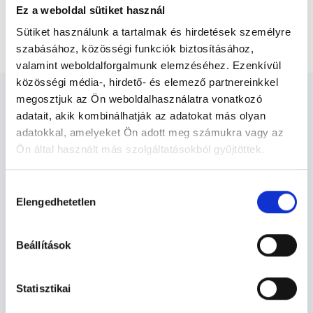
Ez a weboldal sütiket használ
Első trimeszteri genetikai ultrahang + Kiterjesztett
Sütiket használunk a tartalmak és hirdetések személyre
kombinált teszt (vérvétel)
szabásához, közösségi funkciók biztosításához,
valamint weboldalforgalmunk elemzéséhez. Ezenkívül
közösségi média-, hirdető- és elemező partnereinkkel
megosztjuk az Ön weboldalhasználatra vonatkozó
adatait, akik kombinálhatják az adatokat más olyan
adatokkal, amelyeket Ön adott meg számukra vagy az
Ön által használt más szolgáltatásokból gyűjtöttek.
Ultrahangos szakember -
Ultrahang - Szonográfia
Cookie
Hozzájárulás
szabályzat:
https://foglaljorvost.hu/info/foglaljorvost-
Elengedhetetlen
kiválasztása
hu-cookie-szabalyzat/
Szolgáltatások
Beállítások
Budapesti és vidéki ultrahangos szakember
orvosok
Statisztikai