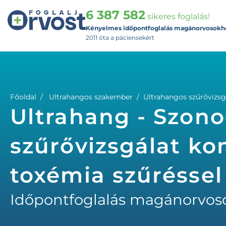
6 387 582
sikeres foglalás!
Kényelmes időpontfoglalás magánorvosokh
2011 óta a páciensekért
Főoldal
Ultrahangos szakember
Ultrahangos szűrővizsgá
Ultrahang - Szono
szűrővizsgálat kom
toxémia szűréssel
Időpontfoglalás magánorvos