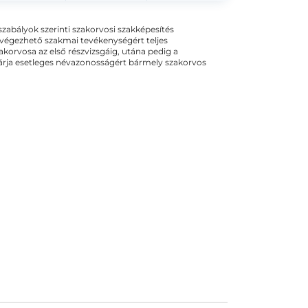
ogszabályok szerinti szakorvosi szakképesítés
 végezhető szakmai tevékenységért teljes
zakorvosa az első részvizsgáig, utána pedig a
kizárja esetleges névazonosságért bármely szakorvos