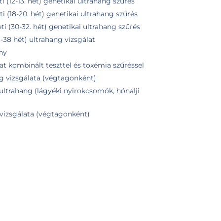
ti (12-13. hét) genetikai ultrahang szűrés
ti (18-20. hét) genetikai ultrahang szűrés
ti (30-32. hét) genetikai ultrahang szűrés
6-38 hét) ultrahang vizsgálat
ny
at kombinált teszttel és toxémia szűréssel
ng vizsgálata (végtagonként)
z ultrahang (lágyéki nyirokcsomók, hónalji
vizsgálata (végtagonként)