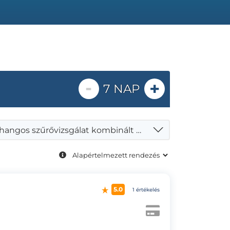
-
+
7 NAP
Ultrahangos szűrővizsgálat kombinált teszttel és toxémia szűréssel
5.0
1 értékelés