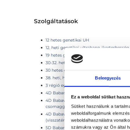
Szolgáltatások
12 hetes genetikai UH
12. heti genetikai ultrahang-ikerterhesség
19 hetes genetikai UH
30-32. heti, harmadik trimeszteri ultrahan
30 hetes genetikai UH
38. heti, harmadik trimeszteri ultrahang v
Beleegyezés
3 régió együttes vizsgálata
4D Babamozi
Ez a weboldal sütiket haszn
4D Babavízió Alap csomag 50% kedvez
Sütiket használunk a tartal
csomaggal
weboldalforgalmunk elemzésé
4D Babavízió Alap csomag 50% Visszavá
(visszatérőknek a 2. vizsgálattól)
weboldalhasználatra vonatko
számukra vagy az Ön által ha
5D Babamozi