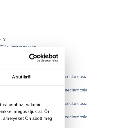
FTY
FTY / ikerterhesség
álata
tikai ultrahang, koraszülés és praeeclampsia
A sütikről
tikai ultrahang, koraszülés és praeeclampsia
tikai ultrahang, koraszülés és praeeclampsia
tosításához, valamint
zati szívultrahang szűrés
einkkel megosztjuk az Ön
tikai ultrahang, koraszülés és praeeclampsia
l, amelyeket Ön adott meg
ati szívultrahang szűrés, iker