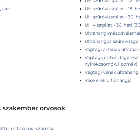
UH szűrővizsgálat - 12. he
 iker
UH szűrővizsgálat - 18. he
UH szűrővizsgálat - 30. he
UH vizsgálat - 36. heti (3
Ultrahang-másodvélemé
Ultrahangos szűrővizsgál
Végtagi artériák ultraha
Végtagi, ill. hasi lágyrés
nyirokcsomók, lipomák)
Végtagi vénák ultrahang 
Vese erek ultrahangja
s szakember orvosok
zttel és toxémia szűréssel