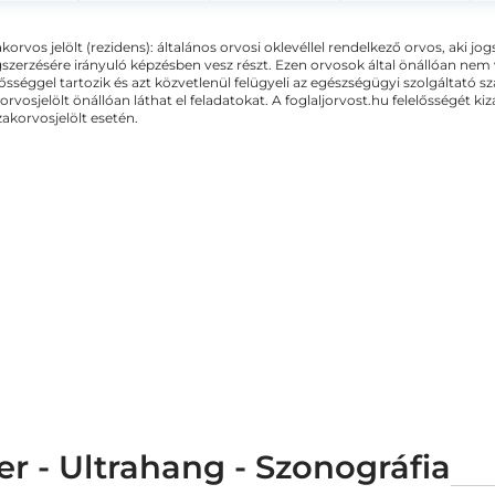
akorvos jelölt (rezidens): általános orvosi oklevéllel rendelkező orvos, aki j
zerzésére irányuló képzésben vesz részt. Ezen orvosok által önállóan nem
lősséggel tartozik és azt közvetlenül felügyeli az egészségügyi szolgáltató s
orvosjelölt önállóan láthat el feladatokat. A foglaljorvost.hu felelősségét 
zakorvosjelölt esetén.
 - Ultrahang - Szonográfia