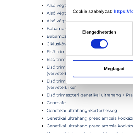
Alsó végtag artériás keringés Doppler viz
Cookie szabályzat:
https://
Alsó végtag (egy láb) vénás Doppler vizs
Alsó végtagok vénás Doppler vizsgálata
Hozzájárulás
Babamozi (4D-s terhességi UH vizsgálat)
Elengedhetetlen
kiválasztása
Babamozi (4D-s terhességi UH vizsgálat) 
Cikluskövetés ultrahang vizsgálat
Első trimeszteri genetikai ultrahang
Első trimeszteri genetikai ultrahang, iker
Első trimeszteri genetikai ultrahang + Kit
Megtagad
(vérvétel)
Első trimeszteri genetikai ultrahang + Kit
(vérvétel), iker
Első trimeszteri genetikai ultrahang + Pr
Genesafe
Genetikai ultrahang-ikerterhesség
Genetikai ultrahang preeclampsia kockáz
Genetikai ultrahang preeclampsia kockáza