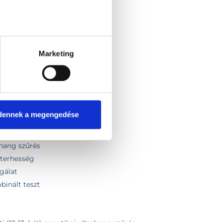
vizsgálat
ang
álata
Marketing
 (nyirokcsomók, nyálmirigy)
dennek a megengedése
zt csomag
ahang szűrés
rterhesség
gálat
inált teszt