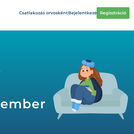
Csatlakozás orvosként
Bejelentkezés
Regisztráció
s
akember