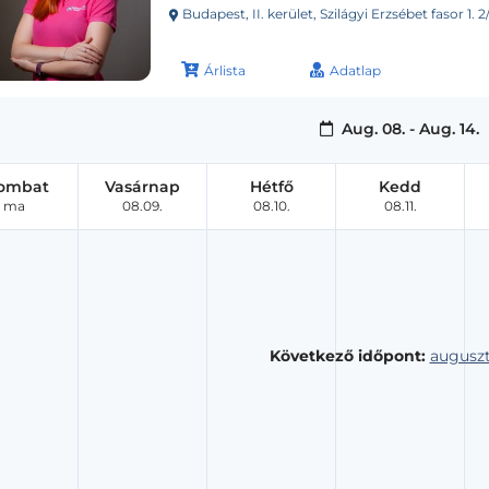
Budapest, II. kerület, Szilágyi Erzsébet fasor 1. 2
Árlista
Adatlap
Aug. 08. - Aug. 14.
ombat
Vasárnap
Hétfő
Kedd
ma
08.09.
08.10.
08.11.
Következő időpont:
auguszt