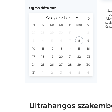
Ugrás dátumra
* Sz
megs
fele
szak
H
K
Sz
Cs
P
Szo
V
és s
27
28
29
30
31
1
2
3
4
5
6
7
8
9
10
11
12
13
14
15
16
17
18
19
20
21
22
23
24
25
26
27
28
29
30
31
1
2
3
4
5
6
Ultrahangos szakember