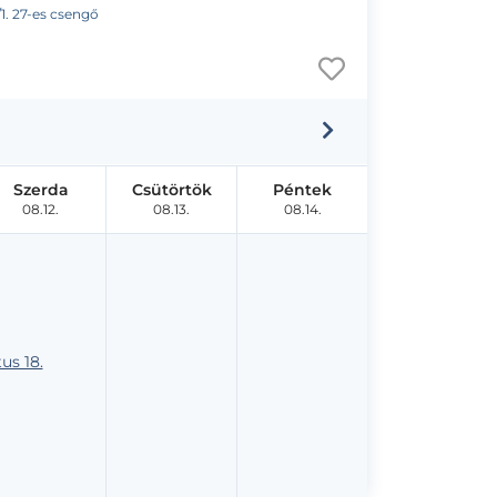
/1. 27-es csengő
Szerda
Csütörtök
Péntek
08.12.
08.13.
08.14.
us 18.