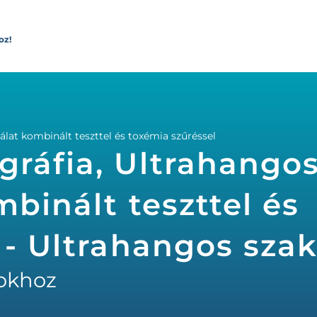
oz!
lat kombinált teszttel és toxémia szűréssel
gráfia, Ultrahango
binált teszttel és
 - Ultrahangos sz
okhoz