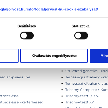
NIFTY-Pro teszt
sgálata
Nőgyógyászati ultrahang 
foglaljorvost.hu/info/foglaljorvost-hu-cookie-szabalyzat/
gálata
Nyaki ér (carotis) ultrah
Nyaki erek Doppler vizsg
Beállítások
Statisztikai
Nyaki lágyrész ultrahang
ikerterhesség esetén
Pajzsmirigy ultrahang
PrenaTest Alap
PrenaTest Optimum
PrenaTest Plus
erjesztett kombinált teszt
Kiválasztás engedélyezése
Min
Szívultrahang vizsgálat
Szuperior Kombinált-tes
erjesztett kombinált teszt
Szülészeti genetikai ultr
aeeclampsia-szűrés
Terhességi ultrahang-ike
Terhességi ultrahang vizs
Trisomy Complete + Komb
atbecsléssel
Trisomy-teszt (alap)
tbecsléssel-ikerterhesség
Trisomy-teszt XY