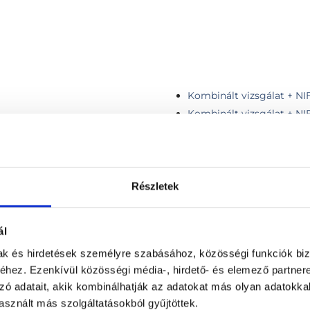
Kombinált vizsgálat + NI
Kombinált vizsgálat + NI
Konzultáció, 1 régió vizsg
g vizsgálat
Korai ultrahang
Magzati flowmetria
izsgálat
Második trimeszteri gene
Részletek
kockázatbecsléssel
Második trimeszteri gene
ál
kockázatbecsléssel, iker
ménnyel, AJÁNDÉK PREMIUM
Második trimeszteri gene
mak és hirdetések személyre szabásához, közösségi funkciók biz
kockázatbecsléssel + mag
hez. Ezenkívül közösségi média-, hirdető- és elemező partner
ró kedvezménnyel
Második trimeszteri gene
zó adatait, akik kombinálhatják az adatokat más olyan adatokka
kockázatbecsléssel + magz
sznált más szolgáltatásokból gyűjtöttek.