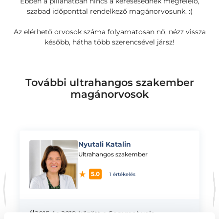
Ebben a pillanatban nincs a keresésednek megfelelő,
szabad időponttal rendelkező magánorvosunk. :(
Az elérhető orvosok száma folyamatosan nő, nézz vissza
később, hátha több szerencsével jársz!
További ultrahangos szakember
magánorvosok
Nyutali Katalin
K
Ultrahangos szakember
5.0
1 értékelés
“
2015 és 2019 között a Semmelweis