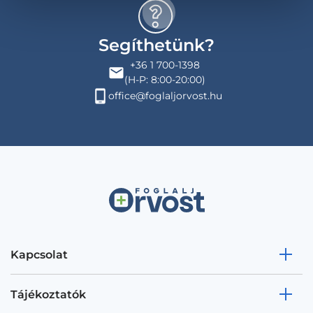
Segíthetünk?
+36 1 700-1398
(H-P: 8:00-20:00)
office@foglaljorvost.hu
Kapcsolat
Tájékoztatók