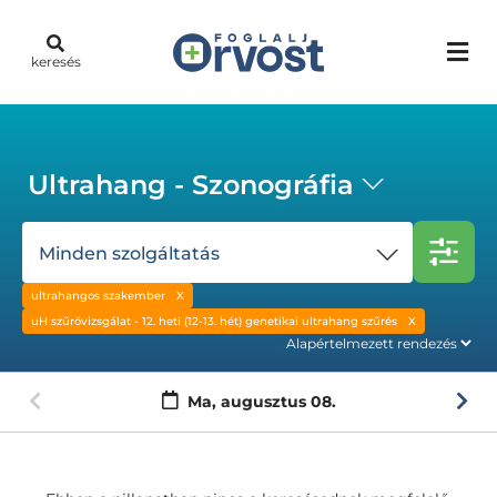
keresés
Ultrahang - Szonográfia
Minden szolgáltatás
ultrahangos szakember
uH szűrővizsgálat - 12. heti (12-13. hét) genetikai ultrahang szűrés
Ma,
augusztus 08.