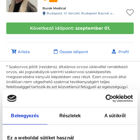
Burok Medical
Budapest, VI. kerület, Budapest Bajnok utca 13. Bajnok Center
Következő időpont:
szeptember 01.
Árlista
Összes időpont
Profil
* Szakorvos jelölt (rezidens): általános orvosi oklevéllel rendelkező
orvos, aki jogszabályok szerinti szakorvosi szakképesítés
megszerzésére irányuló képzésben vesz részt. Ezen orvosok által
önállóan nem végezhető szakmai tevékenységért teljes
felelősséggel tartozik és azt közvetlenül felügyeli az egészségügyi
szolgáltató szakorvosa az első részvizsgáig, utána pedig a
szakorvosjelölt önállóan láthat el feladatokat. A foglaljorvost.hu
felelősségét kizárja esetleges névazonosságért bármely szakorvos
és szakorvosjelölt esetén.
Beleegyezés
Részletek
A sütikről
Főoldal
Ultrahangos szakember
Ez a weboldal sütiket használ