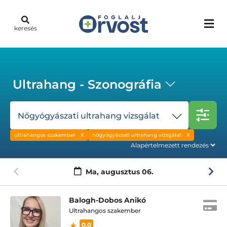
keresés
Ultrahang - Szonográfia
Nőgyógyászati ultrahang vizsgálat
ultrahangos szakember
nőgyógyászati ultrahang vizsgálat
Ma,
augusztus 06.
Balogh-Dobos Anikó
Ultrahangos szakember
0.0