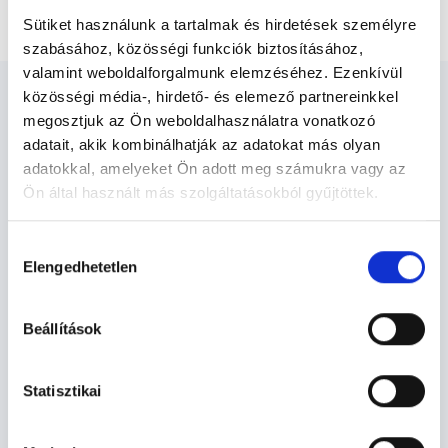
Nőgyógyászati ultrahang vizsgálat
Sütiket használunk a tartalmak és hirdetések személyre
szabásához, közösségi funkciók biztosításához,
valamint weboldalforgalmunk elemzéséhez. Ezenkívül
közösségi média-, hirdető- és elemező partnereinkkel
megosztjuk az Ön weboldalhasználatra vonatkozó
adatait, akik kombinálhatják az adatokat más olyan
adatokkal, amelyeket Ön adott meg számukra vagy az
Ultrahangos szakember -
Ön által használt más szolgáltatásokból gyűjtöttek.
Ultrahang - Szonográfia
Cookie
Hozzájárulás
szabályzat:
https://foglaljorvost.hu/info/foglaljorvost-
Elengedhetetlen
kiválasztása
Szolgáltatások
hu-cookie-szabalyzat/
Beállítások
Budapesti és vidéki ultrahangos szakember
orvosok
Statisztikai