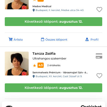
Medve Medical
Budapest, II. kerület, Medve utca 34-40.
Következő időpont:
augusztus 12.
Árlista
Összes időpont
Profil
Tarcza Zsófia
Ultrahangos szakember
4.5
2 értékelés
Semmelweis Prémium - Városmajori Szív- és Érgyógyászati Klinika
Budapest, XII. kerület, Gaál József út 9.
Következő időpont:
augusztus 12.
Árlista
Összes időpont
Profil