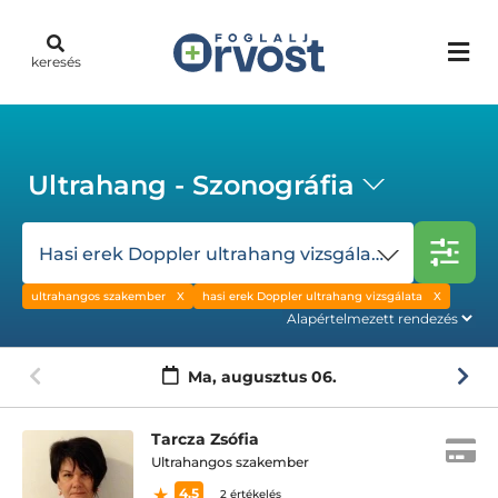
keresés
Ultrahang - Szonográfia
Hasi erek Doppler ultrahang vizsgálata
ultrahangos szakember
hasi erek Doppler ultrahang vizsgálata
Ma,
augusztus 06.
Tarcza Zsófia
Ultrahangos szakember
4.5
2 értékelés