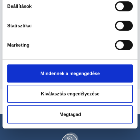
Ultrahangos szakember -
Beállítások
Ultrahang - Szonográfia
Statisztikai
Szolgáltatások
Marketing
Budapesti és vidéki ultrahangos szakember
orvosok
Mindennek a megengedése
Kiválasztás engedélyezése
Megtagad