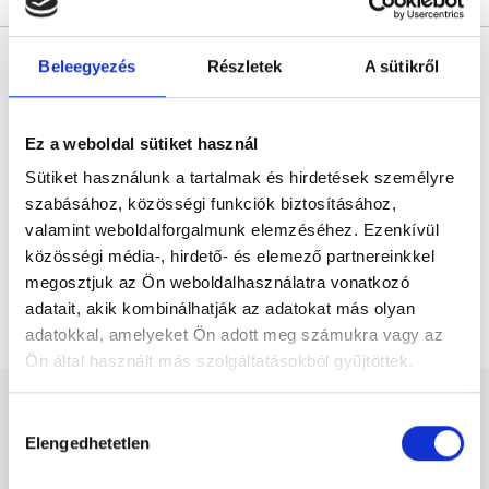
* Szakorvos jelölt (rezidens): általános orvosi oklevéllel rendelkező
orvos, aki jogszabályok szerinti szakorvosi szakképesítés
Beleegyezés
Részletek
A sütikről
megszerzésére irányuló képzésben vesz részt. Ezen orvosok által
önállóan nem végezhető szakmai tevékenységért teljes
felelősséggel tartozik és azt közvetlenül felügyeli az egészségügyi
szolgáltató szakorvosa az első részvizsgáig, utána pedig a
Ez a weboldal sütiket használ
szakorvosjelölt önállóan láthat el feladatokat. A foglaljorvost.hu
felelősségét kizárja esetleges névazonosságért bármely szakorvos
Sütiket használunk a tartalmak és hirdetések személyre
és szakorvosjelölt esetén.
szabásához, közösségi funkciók biztosításához,
valamint weboldalforgalmunk elemzéséhez. Ezenkívül
közösségi média-, hirdető- és elemező partnereinkkel
Főoldal
Ultrahangos szakember
megosztjuk az Ön weboldalhasználatra vonatkozó
Hasi erek Doppler ultrahang vizsgálata
adatait, akik kombinálhatják az adatokat más olyan
adatokkal, amelyeket Ön adott meg számukra vagy az
Ön által használt más szolgáltatásokból gyűjtöttek.
Cookie
Hozzájárulás
szabályzat:
https://foglaljorvost.hu/info/foglaljorvost-
Elengedhetetlen
kiválasztása
hu-cookie-szabalyzat/