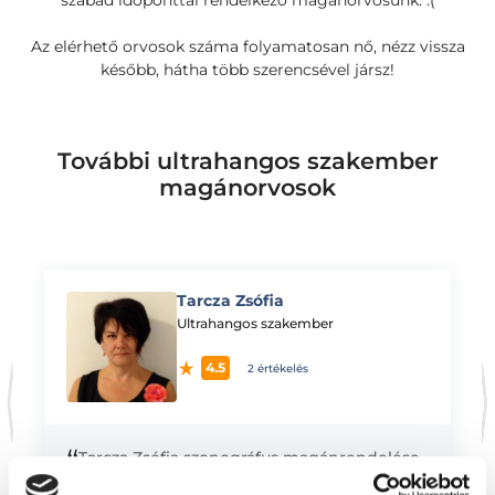
szabad időponttal rendelkező magánorvosunk. :(
Az elérhető orvosok száma folyamatosan nő, nézz vissza
később, hátha több szerencsével jársz!
További ultrahangos szakember
magánorvosok
Tarcza Zsófia
K
Ultrahangos szakember
4.5
2 értékelés
“
Tarcza Zsófia szonográfus magánrendelése.
Általános és vascularis szonográfusként