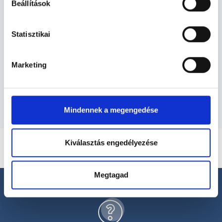
Beállítások
Ultrahangos szakember -
Statisztikai
Ultrahang - Szonográfia
Marketing
Szolgáltatások
Mindennek a megengedése
Kiválasztás engedélyezése
Megtagad