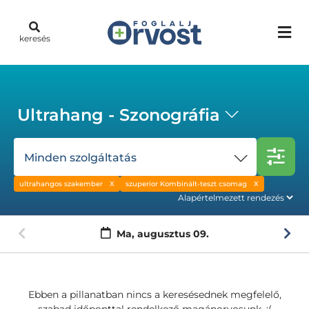
keresés
Ultrahang - Szonográfia
Minden szolgáltatás
ultrahangos szakember
szuperior Kombinált-teszt csomag
Ma,
augusztus 09.
Ebben a pillanatban nincs a keresésednek megfelelő,