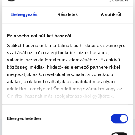
szűrő-és diagnosztikus
Előző
ultrahangvizsgálatokat végez.
Beleegyezés
Részletek
A sütikről
* Szakorvos jelölt (rezidens): általános orvosi oklevéllel rendelkező
orvos, aki jogszabályok szerinti szakorvosi szakképesítés
Ez a weboldal sütiket használ
megszerzésére irányuló képzésben vesz részt. Ezen orvosok által
önállóan nem végezhető szakmai tevékenységért teljes
Sütiket használunk a tartalmak és hirdetések személyre
felelősséggel tartozik és azt közvetlenül felügyeli az egészségügyi
szabásához, közösségi funkciók biztosításához,
szolgáltató szakorvosa az első részvizsgáig, utána pedig a
szakorvosjelölt önállóan láthat el feladatokat. A foglaljorvost.hu
valamint weboldalforgalmunk elemzéséhez. Ezenkívül
felelősségét kizárja esetleges névazonosságért bármely szakorvos
közösségi média-, hirdető- és elemező partnereinkkel
és szakorvosjelölt esetén.
megosztjuk az Ön weboldalhasználatra vonatkozó
adatait, akik kombinálhatják az adatokat más olyan
adatokkal, amelyeket Ön adott meg számukra vagy az
Főoldal
Ultrahangos szakember
Ön által használt más szolgáltatásokból gyűjtöttek.
Szuperior Kombinált-teszt csomag
Cookie
Hozzájárulás
szabályzat:
https://foglaljorvost.hu/info/foglaljorvost-
Elengedhetetlen
kiválasztása
hu-cookie-szabalyzat/