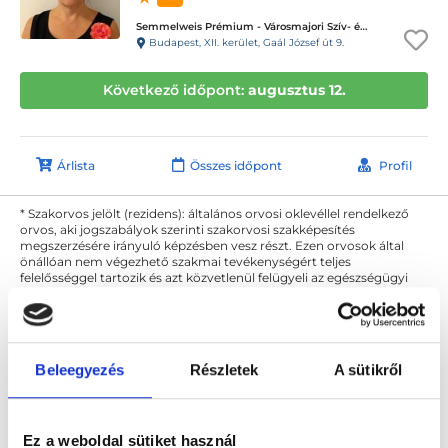
Semmelweis Prémium - Városmajori Szív- és Érgyógyászati Klinika
Budapest, XII. kerület, Gaál József út 9.
Következő időpont:
augusztus 12.
Árlista
Összes időpont
Profil
* Szakorvos jelölt (rezidens): általános orvosi oklevéllel rendelkező
orvos, aki jogszabályok szerinti szakorvosi szakképesítés
megszerzésére irányuló képzésben vesz részt. Ezen orvosok által
önállóan nem végezhető szakmai tevékenységért teljes
felelősséggel tartozik és azt közvetlenül felügyeli az egészségügyi
szolgáltató szakorvosa az első részvizsgáig, utána pedig a
szakorvosjelölt önállóan láthat el feladatokat. A foglaljorvost.hu
felelősségét kizárja esetleges névazonosságért bármely szakorvos
és szakorvosjelölt esetén.
Beleegyezés
Részletek
A sütikről
Főoldal
Ultrahangos szakember
Ez a weboldal sütiket használ