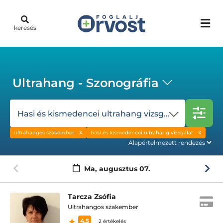
keresés
Ultrahang - Szonográfia
Hasi és kismedencei ultrahang vizsgálat
ultrahangos szakember
hasi és kismedencei ultrahang vizsgálat
Ma,
augusztus 07.
Tarcza Zsófia
Ultrahangos szakember
4.5
2 értékelés