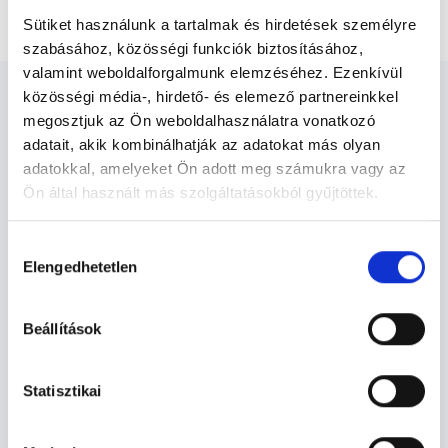
Hasi és kismedencei ultrahang vizsgálat
Sütiket használunk a tartalmak és hirdetések személyre
szabásához, közösségi funkciók biztosításához,
valamint weboldalforgalmunk elemzéséhez. Ezenkívül
közösségi média-, hirdető- és elemező partnereinkkel
megosztjuk az Ön weboldalhasználatra vonatkozó
adatait, akik kombinálhatják az adatokat más olyan
adatokkal, amelyeket Ön adott meg számukra vagy az
Ultrahangos szakember -
Ön által használt más szolgáltatásokból gyűjtöttek.
Ultrahang - Szonográfia
Cookie
Hozzájárulás
szabályzat:
https://foglaljorvost.hu/info/foglaljorvost-
Elengedhetetlen
kiválasztása
Szolgáltatások
hu-cookie-szabalyzat/
Beállítások
Budapesti és vidéki ultrahangos szakember
orvosok
Statisztikai