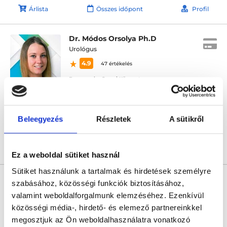
Árlista
Összes időpont
Profil
Dr. Módos Orsolya Ph.D
Urológus
4.9
47 értékelés
Benyovszky Orvosi Központ
Budapest, VIII. kerület, Benyovszky Móric utca 10.
Következő időpont:
augusztus 12.
Beleegyezés
Részletek
A sütikről
Árlista
Összes időpont
Profil
Ez a weboldal sütiket használ
Sütiket használunk a tartalmak és hirdetések személyre
* Szakorvos jelölt (rezidens): általános orvosi oklevéllel rendelkező
orvos, aki jogszabályok szerinti szakorvosi szakképesítés
szabásához, közösségi funkciók biztosításához,
megszerzésére irányuló képzésben vesz részt. Ezen orvosok által
valamint weboldalforgalmunk elemzéséhez. Ezenkívül
önállóan nem végezhető szakmai tevékenységért teljes
felelősséggel tartozik és azt közvetlenül felügyeli az egészségügyi
közösségi média-, hirdető- és elemező partnereinkkel
szolgáltató szakorvosa az első részvizsgáig, utána pedig a
megosztjuk az Ön weboldalhasználatra vonatkozó
szakorvosjelölt önállóan láthat el feladatokat. A foglaljorvost.hu