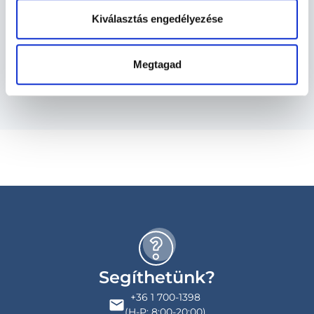
Kiválasztás engedélyezése
Szolgáltatások
Megtagad
Budapesti és vidéki urológus orvosok
Segíthetünk?
+36 1 700-1398
(H-P: 8:00-20:00)