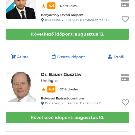
4.4
6 értékelés
Benyovszky Orvosi Központ
Budapest, VIII. kerület, Benyovszky Móric utca 10.
Következő időpont:
augusztus 13.
Árlista
Összes időpont
Profil
Dr. Bauer Gusztáv
Urológus
4.9
37 értékelés
Belvárosi Egészségcentrum
Budapest, XIII. kerület, Balzac utca 11.
Következő időpont:
augusztus 10.