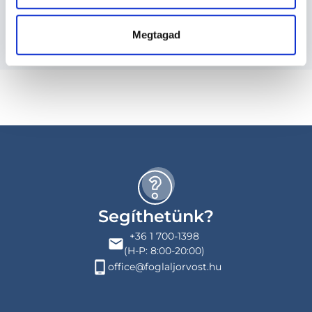
Budapesti és vidéki urológus orvosok
Megtagad
Segíthetünk?
+36 1 700-1398
(H-P: 8:00-20:00)
office@foglaljorvost.hu