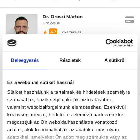
Dr. Oroszi Márton
Urológus
4.7
26 értékelés
Dr. Oroszi Tamás és Dr. Oroszi Márton Urológiai magánrendelése
Kiskunfélegyháza, ATTILA U. 1. KÖRPATIKA
Beleegyezés
Részletek
A sütikről
Sajnáljuk, jelenleg nincs szabad időpont!
Ez a weboldal sütiket használ
Árlista
Összes időpont
Profil
Sütiket használunk a tartalmak és hirdetések személyre
szabásához, közösségi funkciók biztosításához,
* Szakorvos jelölt (rezidens): általános orvosi oklevéllel rendelkező
orvos, aki jogszabályok szerinti szakorvosi szakképesítés
valamint weboldalforgalmunk elemzéséhez. Ezenkívül
megszerzésére irányuló képzésben vesz részt. Ezen orvosok által
közösségi média-, hirdető- és elemező partnereinkkel
önállóan nem végezhető szakmai tevékenységért teljes
felelősséggel tartozik és azt közvetlenül felügyeli az egészségügyi
megosztjuk az Ön weboldalhasználatra vonatkozó
szolgáltató szakorvosa az első részvizsgáig, utána pedig a
adatait, akik kombinálhatják az adatokat más olyan
szakorvosjelölt önállóan láthat el feladatokat. A foglaljorvost.hu
felelősségét kizárja esetleges névazonosságért bármely szakorvos
adatokkal, amelyeket Ön adott meg számukra vagy az
és szakorvosjelölt esetén.