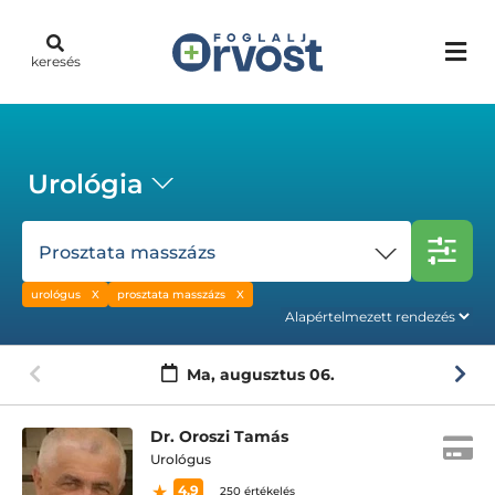
keresés
Urológia
Prosztata masszázs
urológus
prosztata masszázs
Ma,
augusztus 06.
Dr. Oroszi Tamás
Urológus
4.9
250 értékelés