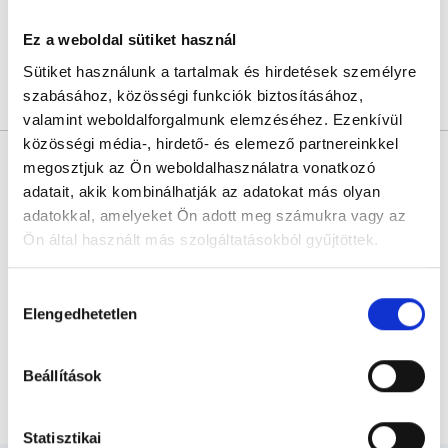
Sajnáljuk, jelenleg nincs szabad időpont!
Ez a weboldal sütiket használ
Sütiket használunk a tartalmak és hirdetések személyre
szabásához, közösségi funkciók biztosításához,
Árlista
Összes időpont
Profil
valamint weboldalforgalmunk elemzéséhez. Ezenkívül
közösségi média-, hirdető- és elemező partnereinkkel
* Szakorvos jelölt (rezidens): általános orvosi oklevéllel rendelkező
orvos, aki jogszabályok szerinti szakorvosi szakképesítés
megosztjuk az Ön weboldalhasználatra vonatkozó
megszerzésére irányuló képzésben vesz részt. Ezen orvosok által
adatait, akik kombinálhatják az adatokat más olyan
önállóan nem végezhető szakmai tevékenységért teljes
felelősséggel tartozik és azt közvetlenül felügyeli az egészségügyi
adatokkal, amelyeket Ön adott meg számukra vagy az
szolgáltató szakorvosa az első részvizsgáig, utána pedig a
Ön által használt más szolgáltatásokból gyűjtöttek.
szakorvosjelölt önállóan láthat el feladatokat. A foglaljorvost.hu
felelősségét kizárja esetleges névazonosságért bármely szakorvos
és szakorvosjelölt esetén.
Cookie
Hozzájárulás
szabályzat:
https://foglaljorvost.hu/info/foglaljorvost-
Elengedhetetlen
kiválasztása
hu-cookie-szabalyzat/
Főoldal
Urológus
Beállítások
Szexuális úton terjedő betegségek (STD)
Statisztikai