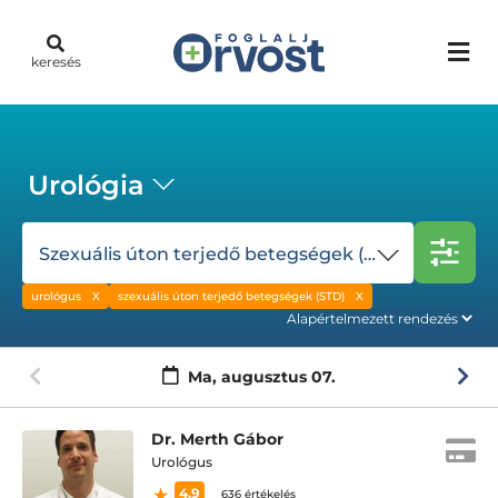
keresés
Urológia
Szexuális úton terjedő betegségek (STD)
urológus
szexuális úton terjedő betegségek (STD)
Ma,
augusztus 07.
Dr. Merth Gábor
Urológus
4.9
636 értékelés