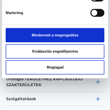
Marketing
Urológus - Urológia
Mindennek a megengedése
A szexuális úton terjedő betegségek közé nem csak a
regényekből ismert tripper és szifilisz tartozik, ide
Kiválasztás engedélyezése
sorolhatóak az érintkezés révén továbbadható gomba-
és baktériumfertőzések, a chlamydia és a herpesz is.
Diagnózisuk és kezelésük eltérő módon történik.
Megtagad
Urológia TERÜLETHEZ KAPCSOLÓDÓ
SZAKTERÜLETEK
Szolgáltatások