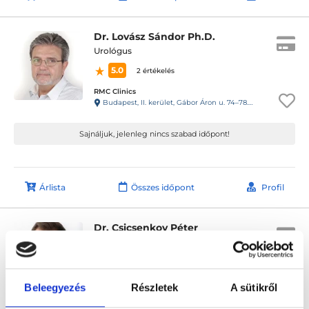
Dr. Lovász Sándor Ph.D.
Urológus
5.0
2 értékelés
RMC Clinics
Budapest, II. kerület, Gábor Áron u. 74–78. III. emelet
Sajnáljuk, jelenleg nincs szabad időpont!
Árlista
Összes időpont
Profil
Dr. Csicsenkov Péter
Urológus
0.0
RMC Clinics
Beleegyezés
Részletek
A sütikről
Budapest, II. kerület, Gábor Áron u. 74–78. III. emelet