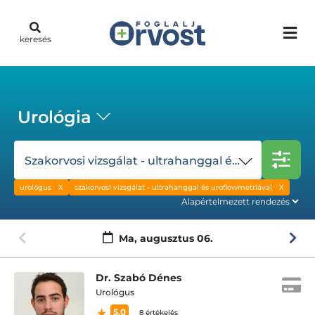
keresés
Urológia
Szakorvosi vizsgálat - ultrahanggal és uroflowmetriával
urológus
szakorvosi vizsgálat - ultrahanggal és uroflowmetriával
Ma,
augusztus 06.
Dr. Szabó Dénes
Urológus
5.0
8 értékelés