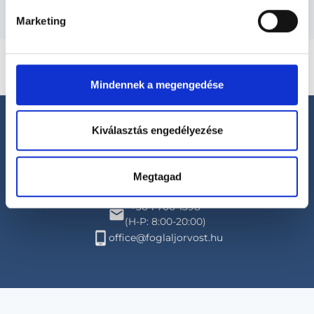
Marketing
Mindennek a megengedése
Kiválasztás engedélyezése
Megtagad
Segíthetünk?
+36 1 700-1398
(H-P: 8:00-20:00)
office@foglaljorvost.hu