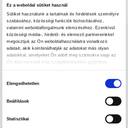
Szakorvosi vizsgálat - ultrahanggal és
Ez a weboldal sütiket használ
uroflowmetriával
Sütiket használunk a tartalmak és hirdetések személyre
szabásához, közösségi funkciók biztosításához,
valamint weboldalforgalmunk elemzéséhez. Ezenkívül
közösségi média-, hirdető- és elemező partnereinkkel
megosztjuk az Ön weboldalhasználatra vonatkozó
adatait, akik kombinálhatják az adatokat más olyan
adatokkal, amelyeket Ön adott meg számukra vagy az
Urológus - Urológia
Ön által használt más szolgáltatásokból gyűjtöttek.
Cookie
Hozzájárulás
Urológia TERÜLETHEZ KAPCSOLÓDÓ
szabályzat:
https://foglaljorvost.hu/info/foglaljorvost-
Elengedhetetlen
kiválasztása
SZAKTERÜLETEK
hu-cookie-szabalyzat/
Beállítások
Szolgáltatások
Budapesti és vidéki urológus orvosok
Statisztikai