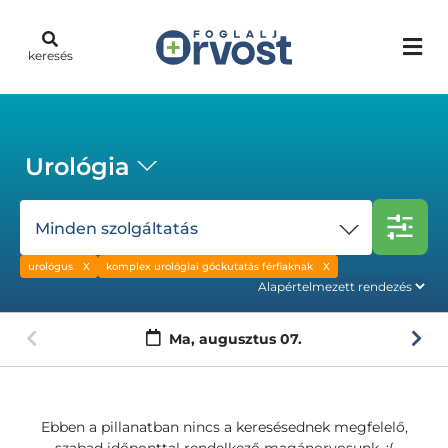
keresés
Urológia
Minden szolgáltatás
urológus
komplex urológiai góckutatás férfiaknak
Ma,
augusztus 07.
Ebben a pillanatban nincs a keresésednek megfelelő,