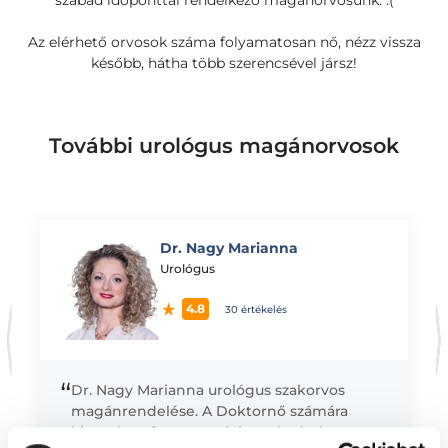
szabad időponttal rendelkező magánorvosunk. :(
Az elérhető orvosok száma folyamatosan nő, nézz vissza
később, hátha több szerencsével jársz!
További urológus magánorvosok
Dr. Nagy Marianna
K
Urológus
4.8
30 értékelés
“
Dr. Nagy Marianna urológus szakorvos
magánrendelése. A Doktornő számára
kiemelten fontos a páciensek részletes