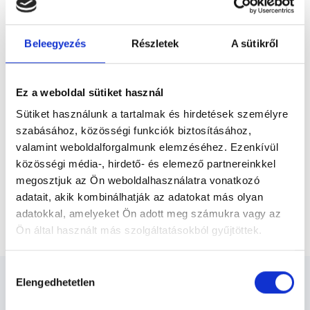
Előző
felvilágosítása, a probléma és a megoldás
érthető ismertetése, ami közelebb hozza...
Beleegyezés
Részletek
A sütikről
* Szakorvos jelölt (rezidens): általános orvosi oklevéllel rendelkező
orvos, aki jogszabályok szerinti szakorvosi szakképesítés
megszerzésére irányuló képzésben vesz részt. Ezen orvosok által
önállóan nem végezhető szakmai tevékenységért teljes
Ez a weboldal sütiket használ
felelősséggel tartozik és azt közvetlenül felügyeli az egészségügyi
szolgáltató szakorvosa az első részvizsgáig, utána pedig a
Sütiket használunk a tartalmak és hirdetések személyre
szakorvosjelölt önállóan láthat el feladatokat. A foglaljorvost.hu
felelősségét kizárja esetleges névazonosságért bármely szakorvos
szabásához, közösségi funkciók biztosításához,
és szakorvosjelölt esetén.
valamint weboldalforgalmunk elemzéséhez. Ezenkívül
közösségi média-, hirdető- és elemező partnereinkkel
megosztjuk az Ön weboldalhasználatra vonatkozó
Főoldal
Urológus
adatait, akik kombinálhatják az adatokat más olyan
adatokkal, amelyeket Ön adott meg számukra vagy az
Komplex urológiai góckutatás férfiaknak
Ön által használt más szolgáltatásokból gyűjtöttek.
Cookie
Hozzájárulás
szabályzat:
https://foglaljorvost.hu/info/foglaljorvost-
Elengedhetetlen
kiválasztása
hu-cookie-szabalyzat/