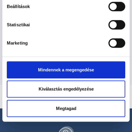
Beállítások
Urológus - Urológia
Statisztikai
Urológia TERÜLETHEZ KAPCSOLÓDÓ
SZAKTERÜLETEK
Marketing
Szolgáltatások
Mindennek a megengedése
Kiválasztás engedélyezése
Megtagad