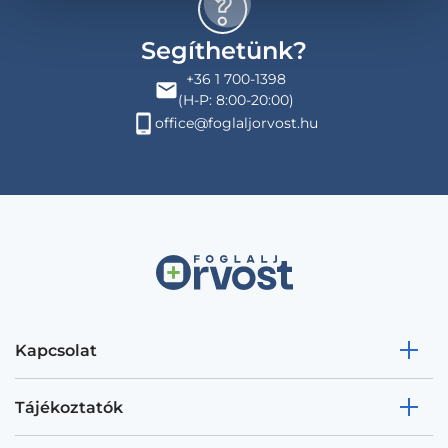
Segíthetünk?
+36 1 700-1398
(H-P: 8:00-20:00)
office@foglaljorvost.hu
Kapcsolat
Tájékoztatók