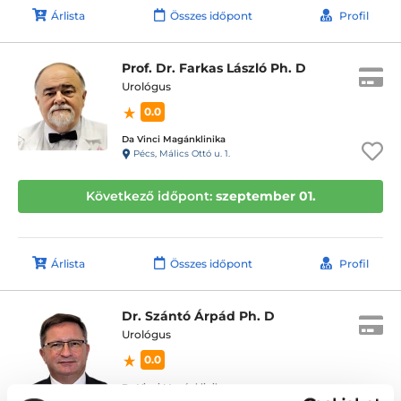
Árlista
Összes időpont
Profil
Prof. Dr. Farkas László Ph. D
Urológus
0.0
Da Vinci Magánklinika
Pécs, Málics Ottó u. 1.
Következő időpont:
szeptember 01.
Árlista
Összes időpont
Profil
Dr. Szántó Árpád Ph. D
Urológus
0.0
Da Vinci Magánklinika