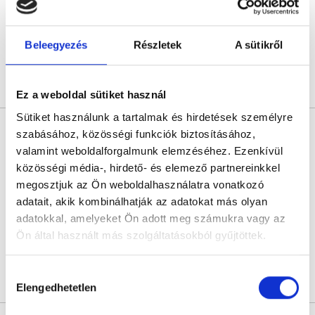
Pécs, Málics Ottó u. 1.
Következő időpont:
szeptember 07.
Beleegyezés
Részletek
A sütikről
Árlista
Összes időpont
Profil
Ez a weboldal sütiket használ
Sütiket használunk a tartalmak és hirdetések személyre
Dr. Balló András
szabásához, közösségi funkciók biztosításához,
Urológus
valamint weboldalforgalmunk elemzéséhez. Ezenkívül
0.0
közösségi média-, hirdető- és elemező partnereinkkel
megosztjuk az Ön weboldalhasználatra vonatkozó
Da Vinci Magánklinika
Pécs, Málics Ottó u. 1.
adatait, akik kombinálhatják az adatokat más olyan
adatokkal, amelyeket Ön adott meg számukra vagy az
Következő időpont:
szeptember 14.
Ön által használt más szolgáltatásokból gyűjtöttek.
Cookie
Hozzájárulás
Árlista
Összes időpont
Profil
szabályzat:
https://foglaljorvost.hu/info/foglaljorvost-
Elengedhetetlen
kiválasztása
hu-cookie-szabalyzat/