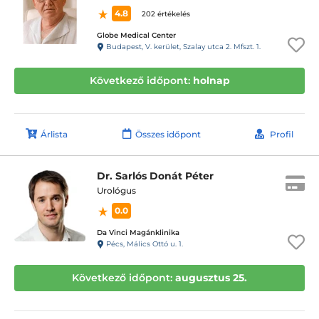
4.8
202 értékelés
Globe Medical Center
Budapest, V. kerület, Szalay utca 2. Mfszt. 1.
Következő időpont:
holnap
Árlista
Összes időpont
Profil
Dr. Sarlós Donát Péter
Urológus
0.0
Da Vinci Magánklinika
Pécs, Málics Ottó u. 1.
Következő időpont:
augusztus 25.