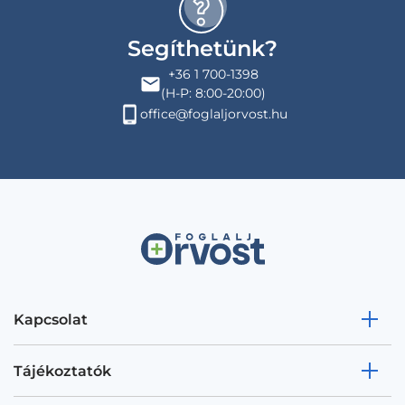
Segíthetünk?
+36 1 700-1398
(H-P: 8:00-20:00)
office@foglaljorvost.hu
Kapcsolat
Tájékoztatók